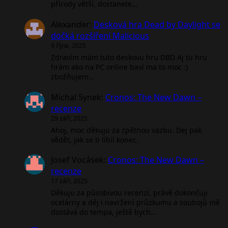
přírody větší, dostanete…
Alexander
:
Desková hra Dead by Daylight se
dočká rozšíření Malicious
9 října, 2025
Zdravím mám tuto deskovu hru DBD Aj tu hru
hrám ako na PC online baví ma to moc :)
zbožňujem…
Michal Synek
:
Cronos: The New Dawn –
recenze
29 září, 2025
Ahoj, moc děkuju za zpětnou vazbu. Dej pak
vědět, jak se ti líbil konec.
Josef Vocásek
:
Cronos: The New Dawn –
recenze
17 září, 2025
Děkuju za působivou recenzí, právě dokončuji
ocelárny a děj i navržení průzkumu a soubojů mě
dostává do tempa, ještě bych…