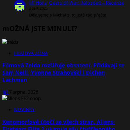
Jiří Hora
:
Gears of War: Reloaded – Recenze
2 září, 2025
Děkujeme a Michal si to jistě rád přečte
mOŽNÁ JSTE MINULI?
FILMOVÁ ZÓNA
Filmová Zelda rozšiřuje obsazení. Přidávají se
Sam Neill, Yvonne Strahovski i Dichen
Lachman
Jiří
7 srpna, 2026
NOVINKY
Xenomorfové útočí ze všech stran. Aliens:
Fireteam Elite 2 ukazuje sílu čtyřčlenného