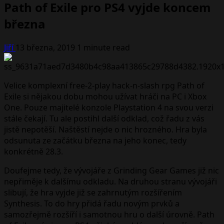
Path of Exile pro PS4 vyjde koncem
března
Jiří
13 března, 2019
1 minute read
Velice komplexní free-2-play hack-n-slash rpg Path of
Exile si nějakou dobu mohou užívat hráči na PC i Xbox
One. Pouze majitelé konzole Playstation 4 na svou verzi
stále čekají. Tu ale postihl další odklad, což řadu z vás
jistě nepotěší. Naštěstí nejde o nic hrozného. Hra byla
odsunuta ze začátku března na jeho konec, tedy
konkrétně 28.3.
Doufejme tedy, že vývojáře z Grinding Gear Games již nic
nepřiměje k dalšímu odkladu. Na druhou stranu vývojáři
slibují, že hra vyjde již se zahrnutým rozšířením
Synthesis. To do hry přidá řadu novým prvků a
samozřejmě rozšíří i samotnou hru o další úrovně. Path