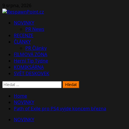
Skip
9 srpna, 2026
to
content
Primary
NOVINKY
Menu
PR News
RECENZE
ČLÁNKY
PR Články
FILMOVÁ ZÓNA
Herní Tip Týdne
KOMIKSÁRNA
SVĚT DESKOVEK
Vyhledávání
Home
NOVINKY
Path of Exile pro PS4 vyjde koncem března
NOVINKY