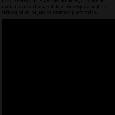
of Exile má sice na PS4 nějaké problémy, ale upřímně
doufáme, že hra tentokrát definitivně vyjde a bude se
těšit stejné oblibě jako na ostatních platformách.