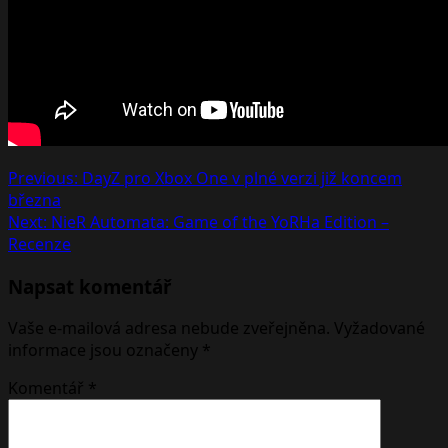
Post
Previous:
DayZ pro Xbox One v plné verzi již koncem
března
navigation
Next:
NieR Automata: Game of the YoRHa Edition –
Recenze
Napsat komentář
Vaše e-mailová adresa nebude zveřejněna.
Vyžadované
informace jsou označeny
*
Komentář
*