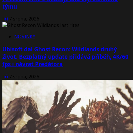
týmu
Jiří
7 srpna, 2026
NOVINKY
Ubisoft dal Ghost Recon: Wildlands druhý
život. Bezplatný update přidává příběh, 4K/60
fps i návrat Predátora
Jiří
7 srpna, 2026