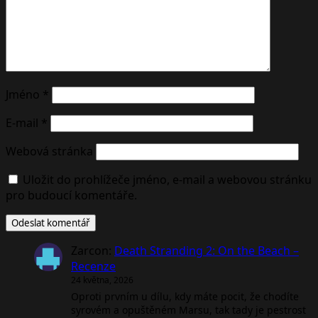
Jméno
*
E-mail
*
Webová stránka
Uložit do prohlížeče jméno, e-mail a webovou stránku
pro budoucí komentáře.
Zarcon
:
Death Stranding 2: On the Beach –
Recenze
24 května, 2026
Oproti prvním u dílu, kdy máte pocit, že chodíte
syrovém a opuštěném Marsu, tak tady je pestrost