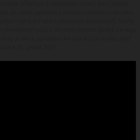
lubokým příběhem a napínavým bojem, který přináší
h měst po celém Japonsku a podejte pomocnou ruku těm,
e odhalili zdroj korupce v Metaverse dungeonech. Skočte
ým fanouškem!“
stojí v oficiální tiskové zprávě Cenega
ový a velice povedený All Out-Action trailer, jenž
tupná 23. února 2021.