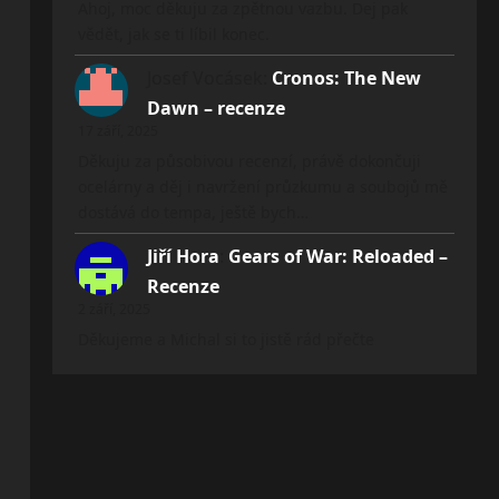
Ahoj, moc děkuju za zpětnou vazbu. Dej pak
vědět, jak se ti líbil konec.
Josef Vocásek
:
Cronos: The New
Dawn – recenze
17 září, 2025
Děkuju za působivou recenzí, právě dokončuji
ocelárny a děj i navržení průzkumu a soubojů mě
dostává do tempa, ještě bych…
Jiří Hora
:
Gears of War: Reloaded –
Recenze
2 září, 2025
Děkujeme a Michal si to jistě rád přečte