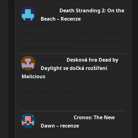
Zarcon
:
Death Stranding 2: On the
Beach – Recenze
24 května, 2026
Oproti prvním u dílu, kdy máte pocit, že chodíte
syrovém a opuštěném Marsu, tak tady je pestrost
přírody větší, dostanete…
Alexander
:
Desková hra Dead by
Daylight se dočká rozšíření
Malicious
9 října, 2025
Zdravím mám tuto deskovu hru DBD Aj tu hru
hrám ako na PC online baví ma to moc :)
zbožňujem…
Michal Synek
:
Cronos: The New
Dawn – recenze
29 září, 2025