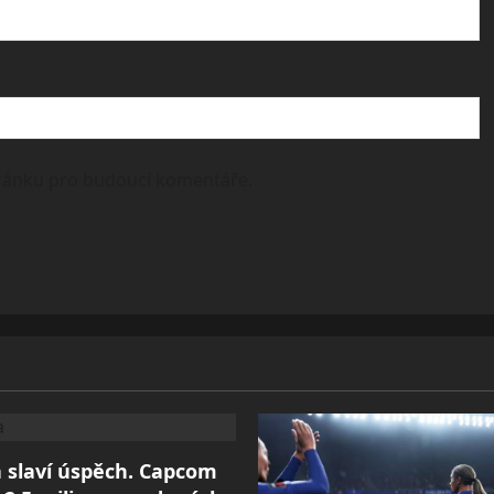
tránku pro budoucí komentáře.
 slaví úspěch. Capcom