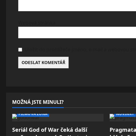
Webová stránka
Uložit do prohlížeče jméno, e-mail a webovou s
MOŽNÁ JSTE MINULI?
FILMOVÁ ZÓNA
NOVINKY
Seriál God of War čeká další
Pragmata