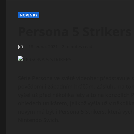
NOVINKY
Persona 5 Strikers
Jiří
18 ledna, 2021
2 minutes read
Série Persona ve světě videoher představuje s
povědomí i západním hráčům. Zásluhu na tom 
vyšel už před několika lety a to na konzolích 
ohledech unikátem, jelikož vyšla už v několik
novým má být i Persona 5 Strikers, která vychá
Nintendo Swich.