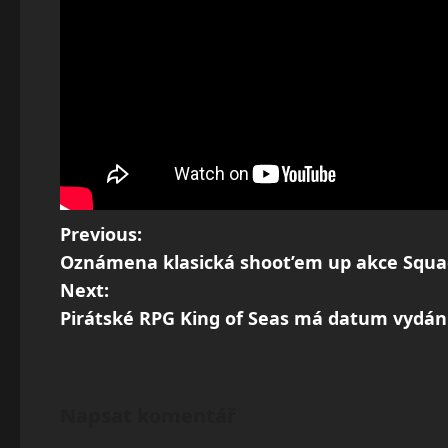
P
Previous:
Oznámena klasická shoot’em up akce Squa
o
Next:
s
Pirátské RPG King of Seas má datum vydán
t
n
Napsat komentář
a