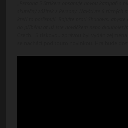
„Persona 5 Strikers obsahuje novou kampaň s h
skutečný zážitek z Persony. Navštivte 6 různýc
kteří to potřebují. Bojujte proti Shadows, abyst
do příběhu ať už jste nováčkem nebo dlouholet
Czech. S tiskovou zprávou byl vydán zejména n
se nachází pod touto novinkou. Hra bude dos