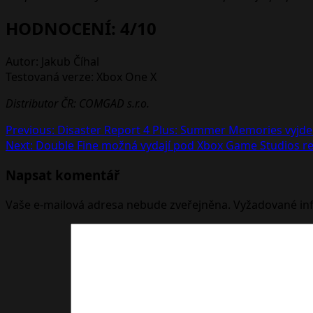
HODNOCENÍ: 4/10
Autor: Jakub Číhal
Testovaná verze: Xbox One X
Distributor ČR: COMGAD s.r.o.
Post
Previous:
Disaster Report 4 Plus: Summer Memories vyjde 
Next:
Double Fine možná vydají pod Xbox Game Studios re
navigation
Napsat komentář
Vaše e-mailová adresa nebude zveřejněna.
Vyžadované in