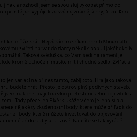
hu jinak a rozhodl jsem se svou sluj vykopat přímo do
ci prostě jen vypůjčili ze své nejznámější hry, Arku. Kdo
ní pohled může zdát. Největším rozdílem oproti Minecraftu
kovému zvířeti narvat do tlamy několik bobulí jakéhokoliv
ypomáhá. Taková světluška, co Vám sedí na rameni je
, kde kromě ochočení musíte mít i vhodné sedlo. Zvířat a
to jen variací na přines tamto, zabij toto. Hra jako taková
 hru budete hrát. Přesto je ostrov plný podivných staveb,
bně jsem nakonec najel na vlnu prehistorického objevitele a
 zemi. Tady přece jen PixArk ukáže v čem je jeho síla a
nete nějaké ty zkušenostní body, které může přiřadit do
 dostane i body, které můžete investovat do objevování
 kamenné až do doby bronzové. Naučíte se tak vyrábět