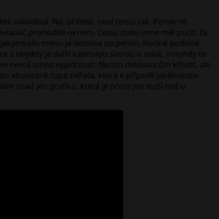
fektně odladěná. No, přátelé, není tomu tak. Poměrně
n ovladač prohodíte oknem. Celou dobu jsme měl pocit, že
či jakýmkoliv menu je doslova utrpením. Hodně podivně
ce s objekty je další kapitolou samou o sobě, mnohdy to
ni nemá smysl vyjadřovat. Nechci dinosaurům křivdit, ale
ou absolutně tupá zvířata, která v případě jakéhokoliv
ím snad jen grafiku, která je přece jen lepší než u