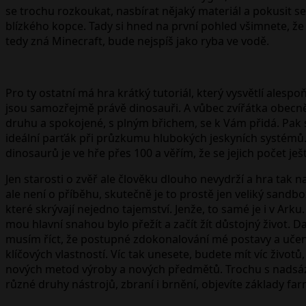
se trochu rozkoukat, nasbírat nějaký materiál a pokusit se 
blízkého kopce. Tady si hned na první pohled všimnete, že h
tedy zná Minecraft, bude nejspíš jako ryba ve vodě.
Pro ty ostatní má hra krátký tutoriál, který vysvětlí alesp
jsou samozřejmě právě dinosauři. A vůbec zvířátka obecně.
druhu a spokojené, s plným břichem, se k Vám přidá. Pak 
ideální parťák při průzkumu hlubokých jeskyních systémů. 
dinosaurů je ve hře přes 100 a věřím, že se jejich počet ješt
Jen starosti o zvěř ale člověku dlouho nevydrží a hra tak na
ale není o příběhu, skutečně je to prostě jen veliký sandb
které skrývají nejedno tajemství. Jenže, to samé je i v Ar
mou hlavní snahou bylo přežít a začít žít důstojný život. D
musím říct, že postupné zdokonalování mé postavy a učen
klíčových vlastností. Víc tak unesete, budete mít víc život
nových metod výroby a nových předmětů. Trochu s nadsázk
různé druhy nástrojů, zbraní i brnění, objevíte základy far