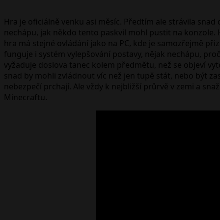
Hra je oficiálně venku asi měsíc. Předtím ale strávila snad
nechápu, jak někdo tento paskvil mohl pustit na konzole.
hra má stejné ovládání jako na PC, kde je samozřejmě při
funguje i systém vylepšování postavy, nějak nechápu, proč
vyžaduje doslova tanec kolem předmětu, než se objeví vyt
snad by mohli zvládnout víc než jen tupě stát, nebo být za
nebezpečí prchají. Ale vždy k nejbližší průrvě v zemi a sna
Minecraftu.