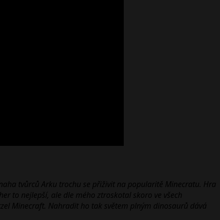
aha tvůrců Arku trochu se přiživit na popularitě Minecratu. Hra
 her to nejlepší, ale dle mého ztroskotal skoro ve všech
omrzel Minecraft. Nahradit ho tak světem plným dinosaurů dává