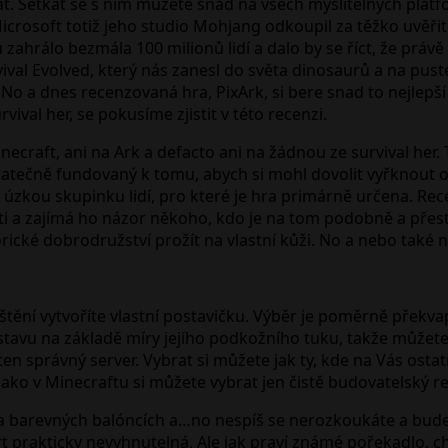
 Setkat se s ním můžete snad na všech myslitelných platform
rosoft totiž jeho studio Mohjang odkoupil za těžko uvěřitel
u zahrálo bezmála 100 milionů lidí a dalo by se říct, že prá
rvival Evolved, který nás zanesl do světa dinosaurů a na pu
No a dnes recenzovaná hra, PixArk, si bere snad to nejlepš
ival her, se pokusíme zjistit v této recenzi.
necraft, ani na Ark a defacto ani na žádnou ze survival her
statečně fundovaný k tomu, abych si mohl dovolit vyřknout o
zkou skupinku lidí, pro které je hra primárně určena. Recenz
a zajímá ho názor někoho, kdo je na tom podobně a přesto s
ické dobrodružství prožít na vlastní kůži. No a nebo také 
tění vytvoříte vlastní postavičku. Výběr je poměrně překva
ostavu na základě míry jejího podkožního tuku, takže můžete
n správný server. Vybrat si můžete jak ty, kde na Vás ostat
jako v Minecraftu si můžete vybrat jen čistě budovatelský r
lika barevných balóncích a…no nespíš se nerozkoukáte a bud
rakticky nevyhnutelná. Ale jak praví známé pořekadlo, chyb