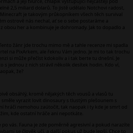
ách a její tvůrce, chlapík vystupující nejčastěji pod
né 2,5 miliard dolarů. To jistě udělalo Notchovi radost,
vě Minecraft je takovým průkopníkem všech těch survival
stém ostrově nás nechal, ať se o sebe postaráme a
í z obou her a kombinuje je dohromady. Jak to dopadlo a
. Tento žánr jde trochu mimo mě a tahle recenze mi spadla
rtel na PixArkem, ale řeknu Vám jedno. Je mi to tak trochu
i si může přečíst kdokoliv a i tak berte tu dnešní. Je
 jednou z nich strávil několik desítek hodin. Kdo ví,
naopak, že?
pivě obsáhlý, kromě nějakých těch vousů a vlasů tu
 směle vyrazit lovit dinosaury s tlustým plešounem s
ní hráči nemohou zaútočit, tak naopak i ty kde je smrt od
ežim, kde ostatní hráče ani nepotkáte.
e po vás. Fauna je zde poměrně agresivní a pokud narazíte
ami se člověk učí, a další pokus už bude lepší. Chce to