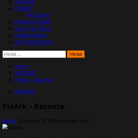
RECENZE
ČLÁNKY
PR Články
FILMOVÁ ZÓNA
Herní Tip Týdne
KOMIKSÁRNA
SVĚT DESKOVEK
Vyhledávání
Home
RECENZE
PixArk – Recenze
RECENZE
PixArk – Recenze
Jakub
24 června, 2019
8 minutes read