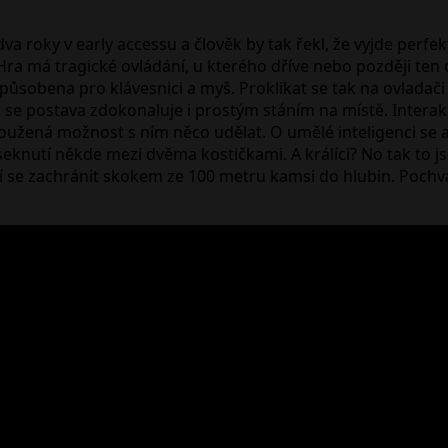
 dva roky v early accessu a člověk by tak řekl, že vyjde per
 Hra má tragické ovládání, u kterého dříve nebo později te
způsobena pro klávesnici a myš. Proklikat se tak na ovlada
 se postava zdokonaluje i prostým stáním na místě. Interak
oužená možnost s ním něco udělat. O umělé inteligenci se a
seknutí někde mezi dvěma kostičkami. A králíci? No tak to js
ží se zachránit skokem ze 100 metru kamsi do hlubin. Pochvál