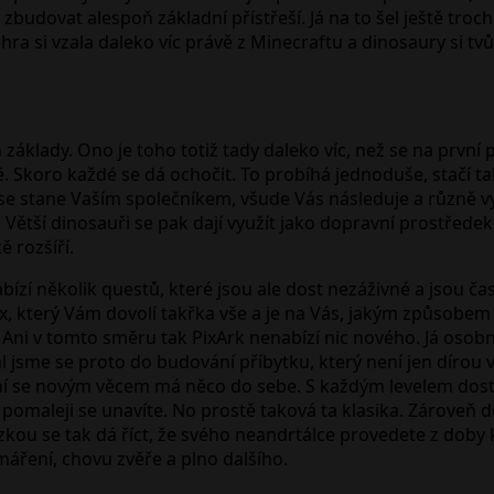
zbudovat alespoň základní přístřeší. Já na to šel ještě troc
ra si vzala daleko víc právě z Minecraftu a dinosaury si tvůr
oň základy. Ono je toho totiž tady daleko víc, než se na prv
 Skoro každé se dá ochočit. To probíhá jednoduše, stačí ta
se stane Vaším společníkem, všude Vás následuje a různě v
Větší dinosauři se pak dají využít jako dopravní prostředek
ě rozšíří.
bízí několik questů, které jsou ale dost nezáživné a jsou čas
ox, který Vám dovolí takřka vše a je na Vás, jakým způsobem
ku. Ani v tomto směru tak PixArk nenabízí nic nového. Já oso
al jsme se proto do budování příbytku, který není jen dírou v
í se novým věcem má něco do sebe. S každým levelem dosta
ů, pomaleji se unavíte. No prostě taková ta klasika. Zároveň
ou se tak dá říct, že svého neandrtálce provedete z doby
máření, chovu zvěře a plno dalšího.