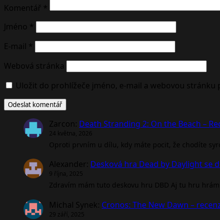
Komentář
*
Jméno
*
E-mail
*
Webová stránka
Uložit do prohlížeče jméno, e-mail a webovou stránku
Zarcon
:
Death Stranding 2: On the Beach – R
24 května, 2026
Oproti prvním u dílu, kdy máte pocit, že chodíte sy
Alexander
:
Desková hra Dead by Daylight se d
9 října, 2025
Zdravím mám tuto deskovu hru DBD Aj tu hru hrám 
Michal Synek
:
Cronos: The New Dawn – recen
29 září, 2025