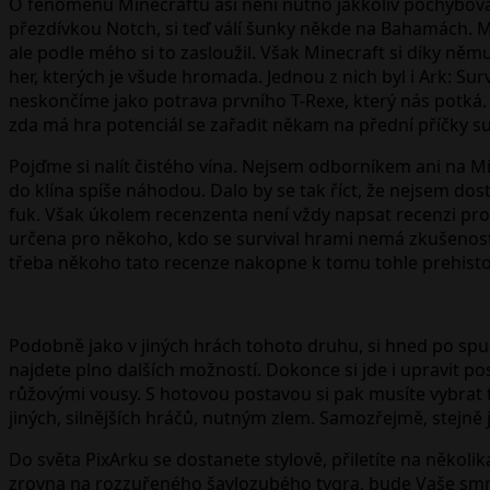
O fenoménu Minecraftu asi není nutno jakkoliv pochybovat.
přezdívkou Notch, si teď válí šunky někde na Bahamách. Mic
ale podle mého si to zasloužil. Však Minecraft si díky něm
her, kterých je všude hromada. Jednou z nich byl i Ark: Su
neskončíme jako potrava prvního T-Rexe, který nás potká. 
zda má hra potenciál se zařadit někam na přední příčky surv
Pojďme si nalít čistého vína. Nejsem odborníkem ani na Mi
do klína spíše náhodou. Dalo by se tak říct, že nejsem do
fuk. Však úkolem recenzenta není vždy napsat recenzi pro ú
určena pro někoho, kdo se survival hrami nemá zkušenosti 
třeba někoho tato recenze nakopne k tomu tohle prehistor
Podobně jako v jiných hrách tohoto druhu, si hned po spuš
najdete plno dalších možností. Dokonce si jde i upravit p
růžovými vousy. S hotovou postavou si pak musíte vybrat te
jiných, silnějších hráčů, nutným zlem. Samozřejmě, stejně 
Do světa PixArku se dostanete stylově, přiletíte na něko
zrovna na rozzuřeného šavlozubého tygra, bude Vaše smrt p