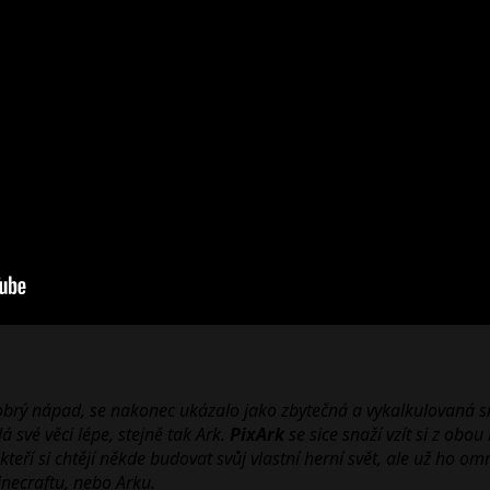
obrý nápad, se nakonec ukázalo jako zbytečná a vykalkulovaná sn
á své věci lépe, stejně tak Ark.
PixArk
se sice snaží vzít si z obou
teří si chtějí někde budovat svůj vlastní herní svět, ale už ho 
inecraftu, nebo Arku.