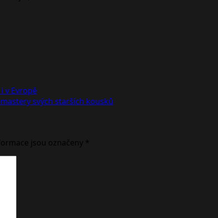
i v Evropě
mastery svých starších kousků
formace jsou označeny
*