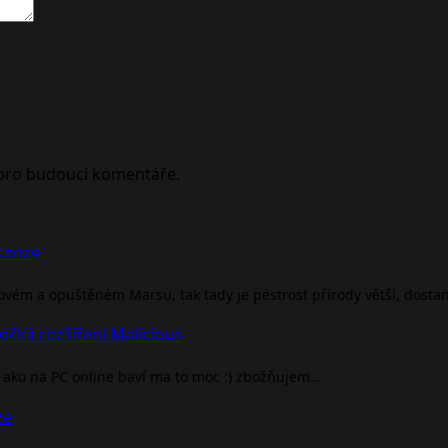
 pro budoucí komentáře.
ecenze
rovém a opuštěném Marsu, tak tady je pestrost přírody větší, dosta
očká rozšíření Malicious
ako na PC online baví ma to moc :) zbožňujem…
ze