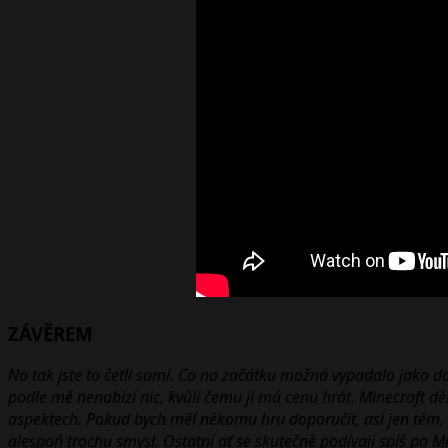
ZÁVĚREM
No tak jste to četli sami. Co na začátku možná vypadalo jako d
podle mě nenabízí nic, kvůli čemu ji má cenu hrát. Minecraft děl
aspektech. Pokud bych měl někomu hru doporučit, asi jen těm, k
alespoň trochu smysl. Ostatní ať se skutečně podívají spíš po M