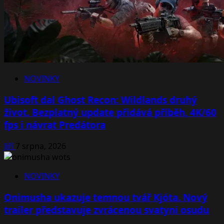
NOVINKY
Ubisoft dal Ghost Recon: Wildlands druhý
život. Bezplatný update přidává příběh, 4K/60
fps i návrat Predátora
Jiří
7 srpna, 2026
NOVINKY
Onimusha ukazuje temnou tvář Kjóta. Nový
trailer představuje zvrácenou svatyni osudu