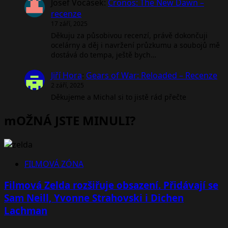
Josef Vocásek
:
Cronos: The New Dawn –
recenze
17 září, 2025
Děkuju za působivou recenzí, právě dokončuji
ocelárny a děj i navržení průzkumu a soubojů mě
dostává do tempa, ještě bych…
Jiří Hora
:
Gears of War: Reloaded – Recenze
2 září, 2025
Děkujeme a Michal si to jistě rád přečte
mOŽNÁ JSTE MINULI?
FILMOVÁ ZÓNA
Filmová Zelda rozšiřuje obsazení. Přidávají se
Sam Neill, Yvonne Strahovski i Dichen
Lachman