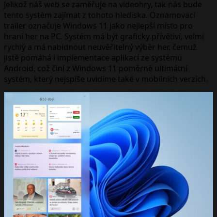
Jelikož náš web se zaměřuje na videohry, tak nás bude
tento systém zajímat z tohoto hlediska. Oznamovací
trailer označuje Windows 11 jako nejlepší místo pro
hraní her na PC. Systém má být graficky přívětiví, velmi
rychlý a má nabídnout neuvěřitelný výběr her, čemuž
jistě pomáhá i implementace aplikací ze systému
Android, což činí z Windows 11 poměrně ultimátní
systém, který nejspíše uvidíme také v mobilních verzích.