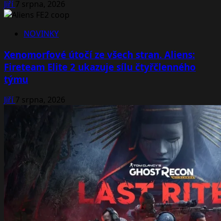
Jiří
7 srpna, 2026
NOVINKY
Xenomorfové útočí ze všech stran. Aliens:
Fireteam Elite 2 ukazuje sílu čtyřčlenného
týmu
Jiří
7 srpna, 2026