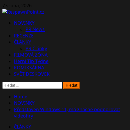
Skip
7 srpna, 2026
to
content
Primary
NOVINKY
Menu
PR News
RECENZE
ČLÁNKY
PR Články
FILMOVÁ ZÓNA
Herní Tip Týdne
KOMIKSÁRNA
SVĚT DESKOVEK
Vyhledávání
Home
NOVINKY
Představen Windows 11, má značně podporovat
videohry
ČLÁNKY