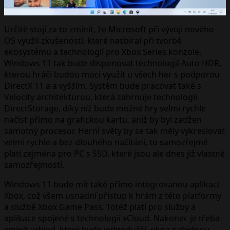
Určitě stojí za to zmínit, že Microsoft při vývoji nového
OS využil zkušeností, které nasbíral při tvorbě
ekosystému a technologií pro Xbox Series konzole.
Windows 11 tak bude disponovat technologií Auto HDR,
kterou hráči budou moci využít u všech her s podporou
DirectX 11 a a vyšším. Systém bude pracovat také s
Velocity architekturou, která zahrnuje technologii
DirectStorage, díky níž bude možné hry velmi rychle
načíst přímo na grafickou kartu, aniž by byl zatížen
samotný procesor. Herní světy by se tak měly vykreslovat
velmi rychle a bez dlouhého načítání, to samozřejmě
platí zejména pro PC s SSD, které jsou ale dnes již vlastně
samozřejmostí.
Windows 11 bude mít také přímo integrovanou aplikaci
Xbox, což všem usnadní přístup k hrám z této platformy
a službě Xbox Game Pass. Totéž platí pro služby a
aplikace spojené s technologií xCloud. Nakonec je třeba
zmínit vzhled, který bude jednodušší, okna nabídnou