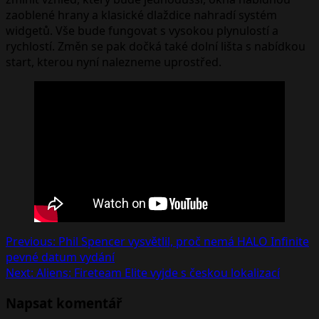
zaoblené hrany a klasické dlaždice nahradí systém
widgetů. Vše bude fungovat s vysokou plynulostí a
rychlostí. Změn se pak dočká také dolní lišta s nabídkou
start, kterou nyní nalezneme uprostřed.
Post
Previous:
Phil Spencer vysvětlil, proč nemá HALO Infinite
pevné datum vydání
navigation
Next:
Aliens: Fireteam Elite vyjde s českou lokalizací
Napsat komentář