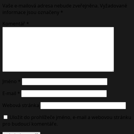
Vaše e-mailová adresa nebude zveřejněna.
Vyžadované
informace jsou označeny
*
Komentář
*
Jméno
*
E-mail
*
Webová stránka
Uložit do prohlížeče jméno, e-mail a webovou stránku
pro budoucí komentáře.