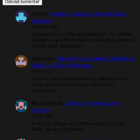
Zarcon
:
Death Stranding 2: On the Beach –
Recenze
24 května, 2026
Oproti prvním u dílu, kdy máte pocit, že chodíte
syrovém a opuštěném Marsu, tak tady je pestrost
přírody větší, dostanete…
Alexander
:
Desková hra Dead by Daylight se
dočká rozšíření Malicious
9 října, 2025
Zdravím mám tuto deskovu hru DBD Aj tu hru
hrám ako na PC online baví ma to moc :)
zbožňujem…
Michal Synek
:
Cronos: The New Dawn –
recenze
29 září, 2025
Ahoj, moc děkuju za zpětnou vazbu. Dej pak
vědět, jak se ti líbil konec.