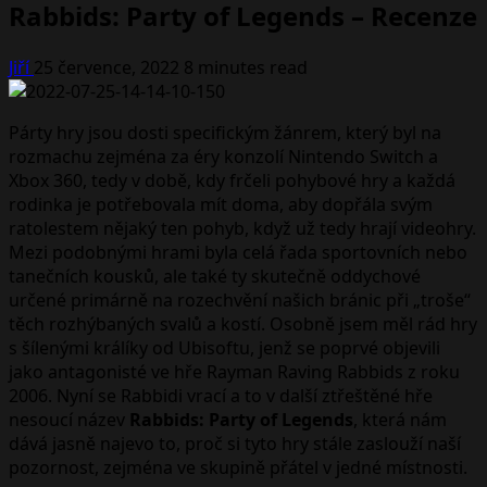
Rabbids: Party of Legends – Recenze
Jiří
25 července, 2022
8 minutes read
Párty hry jsou dosti specifickým žánrem, který byl na
rozmachu zejména za éry konzolí Nintendo Switch a
Xbox 360, tedy v době, kdy frčeli pohybové hry a každá
rodinka je potřebovala mít doma, aby dopřála svým
ratolestem nějaký ten pohyb, když už tedy hrají videohry.
Mezi podobnými hrami byla celá řada sportovních nebo
tanečních kousků, ale také ty skutečně oddychové
určené primárně na rozechvění našich bránic při „troše“
těch rozhýbaných svalů a kostí. Osobně jsem měl rád hry
s šílenými králíky od Ubisoftu, jenž se poprvé objevili
jako antagonisté ve hře Rayman Raving Rabbids z roku
2006. Nyní se Rabbidi vrací a to v další ztřeštěné hře
nesoucí název
Rabbids: Party of Legends
, která nám
dává jasně najevo to, proč si tyto hry stále zaslouží naší
pozornost, zejména ve skupině přátel v jedné místnosti.