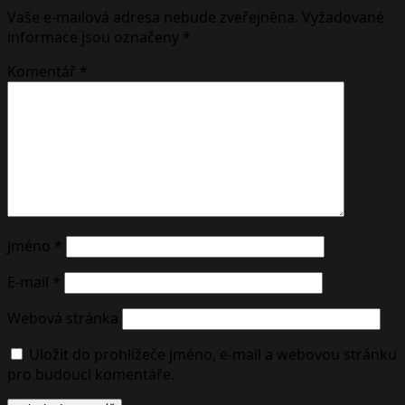
Vaše e-mailová adresa nebude zveřejněna.
Vyžadované
informace jsou označeny
*
Komentář
*
Jméno
*
E-mail
*
Webová stránka
Uložit do prohlížeče jméno, e-mail a webovou stránku
pro budoucí komentáře.