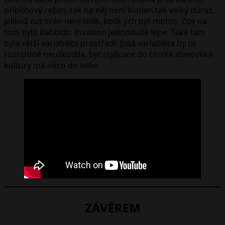
příběhový režim, tak na něj není kladen tak velký důraz,
jelikož cut-scén není tolik, kolik jich být mohlo. Zde na
tom bylo Rabbids: Invasion jednoduše lépe. Také tam
byla větší variabilita prostředí. Jistá variabilita by tu
rozhodně neuškodila, byť stylizace do čínské starověké
kultury má něco do sebe.
ZÁVĚREM