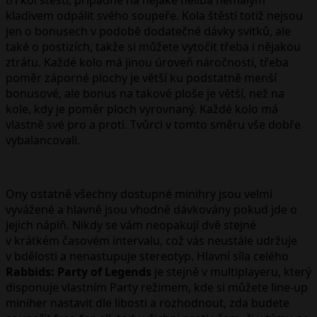
kladivem odpálit svého soupeře. Kola štěstí totiž nejsou
jen o bonusech v podobě dodatečné dávky svitků, ale
také o postizích, takže si můžete vytočit třeba i nějakou
ztrátu. Každé kolo má jinou úroveň náročnosti, třeba
poměr záporné plochy je větší ku podstatně menší
bonusové, ale bonus na takové ploše je větší, než na
kole, kdy je poměr ploch vyrovnaný. Každé kolo má
vlastně své pro a proti. Tvůrci v tomto směru vše dobře
vybalancovali.
Ony ostatně všechny dostupné minihry jsou velmi
vyvážené a hlavně jsou vhodně dávkovány pokud jde o
jejich náplň. Nikdy se vám neopakují dvě stejné
v krátkém časovém intervalu, což vás neustále udržuje
v bdělosti a nenastupuje stereotyp. Hlavní síla celého
Rabbids: Party of Legends
je stejně v multiplayeru, který
disponuje vlastním Party režimem, kde si můžete line-up
miniher nastavit dle libosti a rozhodnout, zda budete