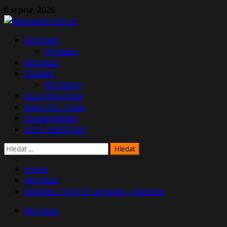
Skip
6 srpna, 2026
to
content
Primary
NOVINKY
Menu
PR News
RECENZE
ČLÁNKY
PR Články
FILMOVÁ ZÓNA
Herní Tip Týdne
KOMIKSÁRNA
SVĚT DESKOVEK
Vyhledávání
Home
RECENZE
Rabbids: Party of Legends – Recenze
RECENZE