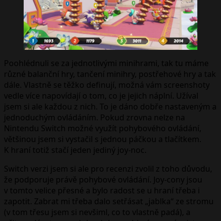
Poohlédnuli se za jednotlivými minihrami, tak tu máme
různé balanční hry, tančení minihry, postřehové hry a tak
dále. Vlastně se těžko definují, možná vám screenshoty
vedle více napovídají o tom, co je jejich náplní. Užíval
jsem si ale každou z nich. To je dáno dobře nastaveným a
jednoduchým ovládáním. Pokud zrovna nelze na
Nintendu Switch možné využít pohybového ovládání,
většinou jsem si vystačil s jednou páčkou a tlačítkem.
K hraní totiž stačí jeden jediný joy-noc.
Switch verzi jsem si ale pro recenzi zvolil z toho důvodu,
že podporuje právě pohybové ovládání. Joy-cony jsou
v tomto velice přesné a bylo radost se u hraní třeba i
zapotit. Zabrat mi třeba dalo setřásat „jablka“ ze stromu
(v tom třesu jsem si nevšiml, co to vlastně padá), a