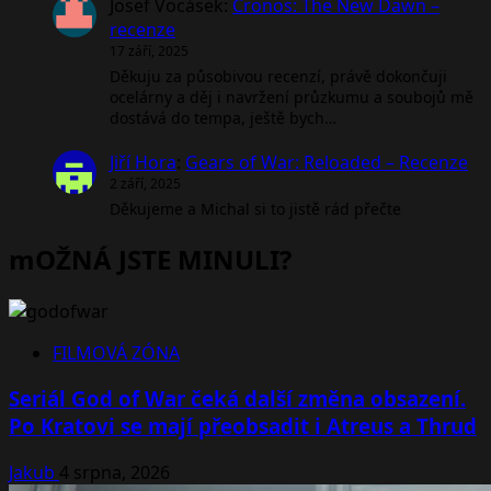
Josef Vocásek
:
Cronos: The New Dawn –
recenze
17 září, 2025
Děkuju za působivou recenzí, právě dokončuji
ocelárny a děj i navržení průzkumu a soubojů mě
dostává do tempa, ještě bych…
Jiří Hora
:
Gears of War: Reloaded – Recenze
2 září, 2025
Děkujeme a Michal si to jistě rád přečte
mOŽNÁ JSTE MINULI?
FILMOVÁ ZÓNA
Seriál God of War čeká další změna obsazení.
Po Kratovi se mají přeobsadit i Atreus a Thrud
Jakub
4 srpna, 2026