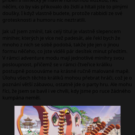
něčím, co by vás přikovalo do židlí a hltali jste to plnými
doušky. I když vlastně budete, protože rabbidi ze své
grotesknosti a humoru nic neztratili.
Jak už jsem zmínil, tak celý titul je vlastně slepencem
miniher, kterých je více než padesát, ale řekl bych že
mnoho z nich se sobě podobá, takže jde jen o jinou
formu něčeho, co jste viděli pár desítek minut předtím.
V rámci adventure modu mají jednotlivé minihry svou
posloupnost, přičemž se v rámci čtveřice králíku
postupně posouváme na krásné ručně malované mapě.
Úlohu všech těchto králíků mohou přebrat hráči, což je o
poznání větší zábavou, ostatně jde o party hru. Ale mohu
říci, že jsem se bavil i ve chvíli, kdy jsme po ruce žádného
kumpána neměl.