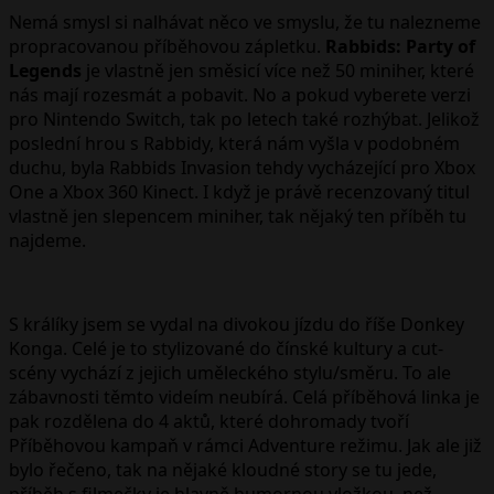
Nemá smysl si nalhávat něco ve smyslu, že tu nalezneme
propracovanou příběhovou zápletku.
Rabbids: Party of
Legends
je vlastně jen směsicí více než 50 miniher, které
nás mají rozesmát a pobavit. No a pokud vyberete verzi
pro Nintendo Switch, tak po letech také rozhýbat. Jelikož
poslední hrou s Rabbidy, která nám vyšla v podobném
duchu, byla Rabbids Invasion tehdy vycházející pro Xbox
One a Xbox 360 Kinect. I když je právě recenzovaný titul
vlastně jen slepencem miniher, tak nějaký ten příběh tu
najdeme.
S králíky jsem se vydal na divokou jízdu do říše Donkey
Konga. Celé je to stylizované do čínské kultury a cut-
scény vychází z jejich uměleckého stylu/směru. To ale
zábavnosti těmto videím neubírá. Celá příběhová linka je
pak rozdělena do 4 aktů, které dohromady tvoří
Příběhovou kampaň v rámci Adventure režimu. Jak ale již
bylo řečeno, tak na nějaké kloudné story se tu jede,
příběh s filmečky je hlavně humornou vložkou, než