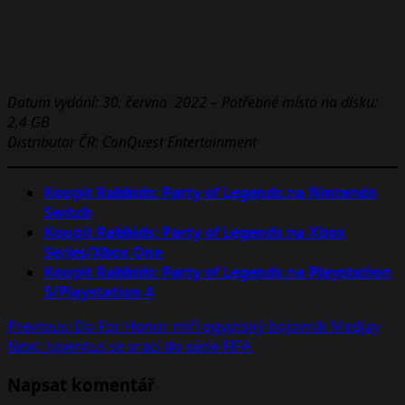
Datum vydání: 30. června 2022 – Potřebné místo na disku:
2,4 GB
Distributor ČR: ConQuest Entertainment
Koupit Rabbids: Party of Legends na Nintendo
Switch
Koupit Rabbids: Party of Legends na Xbox
Series/Xbox One
Koupit Rabbids: Party of Legends na Playstation
5/Playstation 4
Post
Previous:
Do For Honor míří egyptský bojovník Medjay
Next:
Juventus se vrací do série FIFA
navigation
Napsat komentář