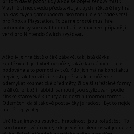
přitom dávat pozor, kdy a kde se objeví zenový mistr.
Vlastně si nedovedu představit, jak bych některé hry hrál
na klasických gamepadech jako tomu je v případě verzí
pro Xbox a Playstation. To za mě prostě musí hře
automaticky snižovat hodnotu, či v opačném případě jí
verzi pro Nintendo Switch zvyšovat.
Ačkoliv je hra čistě o čiré zábavě, tak jistá dávka
soutěživosti jí chybět nemůže, takže každá minihra je
bodována a to pomocí svitků. Kdo jich má na konci aktu
nejvíce, tak ten vítězí. Postupně si takto můžeme
odemykat kosmetické předměty, či další střeštěné formy
králíků. Jelikož i rabbidi samotní jsou stylizovaní podle
čínské starověké kultury a to dosti humornou formou.
Odemčení další takové postavičky je radostí. Byť to nejde
úplně nejrychleji.
Určitě zajímavou vsuvkou hratelnosti jsou kola štěstí. To
jsou bonusové úrovně, kde je vaším cílem získat jedno ze
tří kol štěstí, případně na nějaké nelibá nemalým