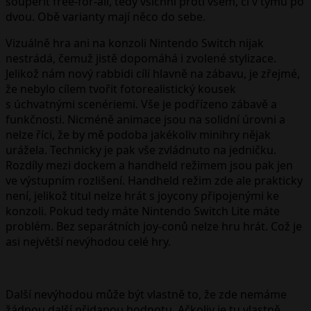
soupeřit free-for-all, tedy všichni proti všem, či v týmu po
dvou. Obě varianty mají něco do sebe.
Vizuálně hra ani na konzoli Nintendo Switch nijak
nestrádá, čemuž jistě dopomáhá i zvolené stylizace.
Jelikož nám nový rabbidi cílí hlavně na zábavu, je zřejmé,
že nebylo cílem tvořit fotorealistický kousek
s úchvatnými scenériemi. Vše je podřízeno zábavě a
funkčnosti. Nicméně animace jsou na solidní úrovni a
nelze říci, že by mě podoba jakékoliv minihry nějak
urážela. Technicky je pak vše zvládnuto na jedničku.
Rozdíly mezi dockem a handheld režimem jsou pak jen
ve výstupním rozlišení. Handheld režim zde ale prakticky
není, jelikož titul nelze hrát s joycony připojenými ke
konzoli. Pokud tedy máte Nintendo Switch Lite máte
problém. Bez separátních joy-conů nelze hru hrát. Což je
asi největší nevýhodou celé hry.
Další nevýhodou může být vlastně to, že zde nemáme
žádnou další přidanou hodnotu. Ačkoliv je tu vlastně