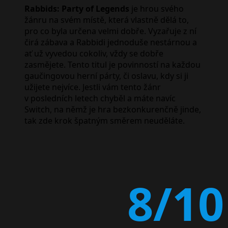
Rabbids: Party of Legends
je hrou svého
žánru na svém místě, která vlastně dělá to,
pro co byla určena velmi dobře. Vyzařuje z ní
čirá zábava a Rabbidi jednoduše nestárnou a
ať už vyvedou cokoliv, vždy se dobře
zasmějete. Tento titul je povinností na každou
gaučingovou herní párty, či oslavu, kdy si ji
užijete nejvíce. Jestli vám tento žánr
v posledních letech chyběl a máte navíc
Switch, na němž je hra bezkonkurenčně jinde,
tak zde krok špatným směrem neuděláte.
8/10