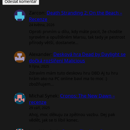
Zarcon
:
Death Stranding 2: On the Beach –
Recenze
24 května, 2026
Oproti prvním u dílu, kdy máte pocit, že chodíte
syrovém a opuštěném Marsu, tak tady je pestrost
přírody větší, dostanete…
Alexander
:
Desková hra Dead by Daylight se
dočká rozšíření Malicious
9 října, 2025
Zdravím mám tuto deskovu hru DBD Aj tu hru
hrám ako na PC online baví ma to moc :)
zbožňujem…
Michal Synek
:
Cronos: The New Dawn –
recenze
29 září, 2025
Ahoj, moc děkuju za zpětnou vazbu. Dej pak
vědět, jak se ti líbil konec.