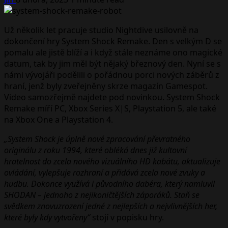
Už několik let pracuje studio Nightdive usilovně na
dokončení hry System Shock Remake. Den s velkým D se
pomalu ale jistě blíží a i když stále neznáme ono magické
datum, tak by jim měl být nějaký březnový den. Nyní se s
námi vývojáři podělili o pořádnou porci nových záběrů z
hraní, jenž byly zveřejněny skrze magazín Gamespot.
Video samozřejmě najdete pod novinkou. System Shock
Remake míří PC, Xbox Series X|S, Playstation 5, ale také
na Xbox One a Playstation 4.
„System Shock je úplně nové zpracování převratného
originálu z roku 1994, které obléká dnes již kultovní
hratelnost do zcela nového vizuálního HD kabátu, aktualizuje
ovládání, vylepšuje rozhraní a přidává zcela nové zvuky a
hudbu. Dokonce využívá i původního dabéra, který namluvil
SHODAN – jednoho z nejikoničtějších záporáků. Staň se
svědkem znovuzrození jedné z nejlepších a nejvlivnějších her,
které byly kdy vytvořeny“
stojí v popisku hry.