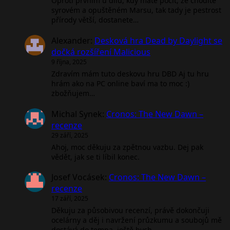
Oproti prvním u dílu, kdy máte pocit, že chodíte
syrovém a opuštěném Marsu, tak tady je pestrost
přírody větší, dostanete…
Alexander
:
Desková hra Dead by Daylight se
dočká rozšíření Malicious
9 října, 2025
Zdravím mám tuto deskovu hru DBD Aj tu hru
hrám ako na PC online baví ma to moc :)
zbožňujem…
Michal Synek
:
Cronos: The New Dawn –
recenze
29 září, 2025
Ahoj, moc děkuju za zpětnou vazbu. Dej pak
vědět, jak se ti líbil konec.
Josef Vocásek
:
Cronos: The New Dawn –
recenze
17 září, 2025
Děkuju za působivou recenzí, právě dokončuji
ocelárny a děj i navržení průzkumu a soubojů mě
dostává do tempa, ještě bych…