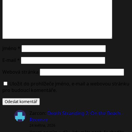
Jméno
*
E-mail
*
Webová stránka
Uložit do prohlížeče jméno, e-mail a webovou stránku
pro budoucí komentáře.
Zarcon
:
Death Stranding 2: On the Beach –
Recenze
24 května, 2026