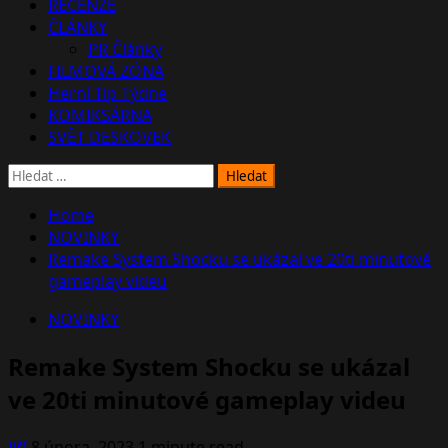
RECENZE
ČLÁNKY
PR Články
FILMOVÁ ZÓNA
Herní Tip Týdne
KOMIKSÁRNA
SVĚT DESKOVEK
Vyhledávání
Home
NOVINKY
Remake System Shocku se ukázal ve 20ti minutové
gameplay videu
NOVINKY
Remake System Shocku se ukázal
ve 20ti minutové gameplay videu
Jiří
8 února, 2023
1 minute read