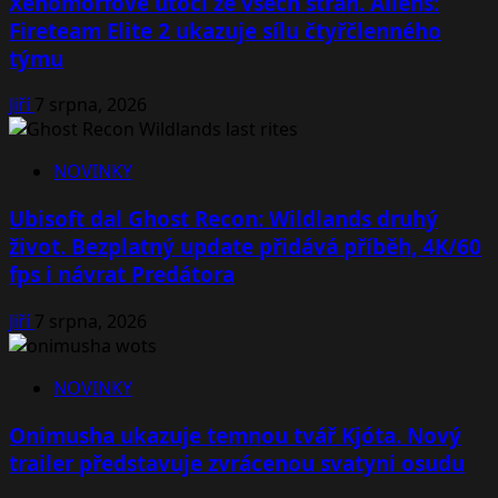
Xenomorfové útočí ze všech stran. Aliens:
Fireteam Elite 2 ukazuje sílu čtyřčlenného
týmu
Jiří
7 srpna, 2026
NOVINKY
Ubisoft dal Ghost Recon: Wildlands druhý
život. Bezplatný update přidává příběh, 4K/60
fps i návrat Predátora
Jiří
7 srpna, 2026
NOVINKY
Onimusha ukazuje temnou tvář Kjóta. Nový
trailer představuje zvrácenou svatyni osudu