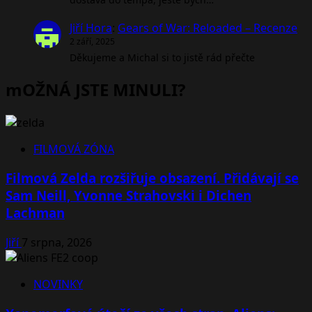
Jiří Hora
:
Gears of War: Reloaded – Recenze
2 září, 2025
Děkujeme a Michal si to jistě rád přečte
mOŽNÁ JSTE MINULI?
FILMOVÁ ZÓNA
Filmová Zelda rozšiřuje obsazení. Přidávají se
Sam Neill, Yvonne Strahovski i Dichen
Lachman
Jiří
7 srpna, 2026
NOVINKY