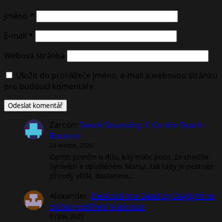
Jméno
*
E-mail
*
Webová stránka
Uložit do prohlížeče jméno, e-mail a webovou stránku
pro budoucí komentáře.
Zarcon
:
Death Stranding 2: On the Beach –
Recenze
24 května, 2026
Oproti prvním u dílu, kdy máte pocit, že chodíte
syrovém a opuštěném Marsu, tak tady je pestrost
přírody větší, dostanete…
Alexander
:
Desková hra Dead by Daylight se
dočká rozšíření Malicious
9 října, 2025