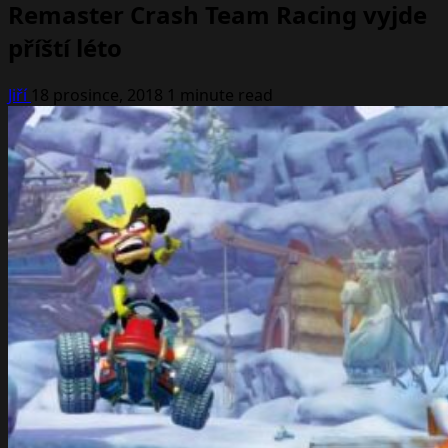
Remaster Crash Team Racing vyjde
příští léto
Jiří
18 prosince, 2018
1 minute read