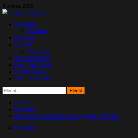
Skip
8 srpna, 2026
to
content
Primary
NOVINKY
Menu
PR News
RECENZE
ČLÁNKY
PR Články
FILMOVÁ ZÓNA
Herní Tip Týdne
KOMIKSÁRNA
SVĚT DESKOVEK
Vyhledávání
Home
NOVINKY
Remaster Crash Team Racing vyjde příští léto
NOVINKY