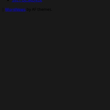
SVĚT DESKOVEK
|
MoreNews
by AF themes.