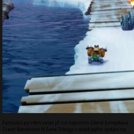
Fanoušci po něm volali již od naprosto šílené kompilace
Crash Bandicoot N Sane Trilogy v době jejího vydání na