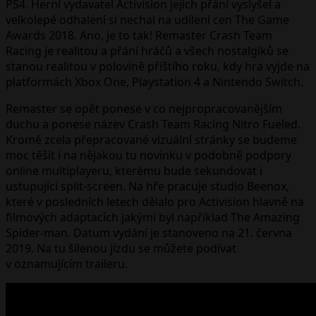
PS4. Herní vydavatel Activision jejich přání vyslyšel a
velkolepé odhalení si nechal na udílení cen The Game
Awards 2018. Ano, je to tak! Remaster Crash Team
Racing je realitou a přání hráčů a všech nostalgiků se
stanou realitou v polovině příštího roku, kdy hra vyjde na
platformách Xbox One, Playstation 4 a Nintendo Switch.
Remaster se opět ponese v co nejpropracovanějším
duchu a ponese název Crash Team Racing Nitro Fueled.
Kromě zcela přepracované vizuální stránky se budeme
moc těšit i na nějakou tu novinku v podobně podpory
online multiplayeru, kterému bude sekundovat i
ustupující split-screen. Na hře pracuje studio Beenox,
které v posledních letech dělalo pro Activision hlavně na
filmových adaptacích jakými byl například The Amazing
Spider-man. Datum vydání je stanoveno na 21. června
2019. Na tu šílenou jízdu se můžete podívat
v oznamujícím traileru.