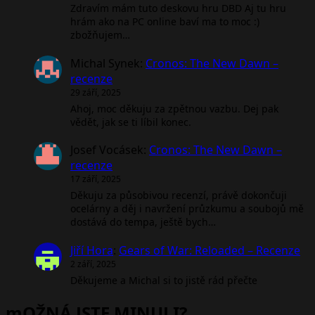
Zdravím mám tuto deskovu hru DBD Aj tu hru
hrám ako na PC online baví ma to moc :)
zbožňujem…
Michal Synek
:
Cronos: The New Dawn –
recenze
29 září, 2025
Ahoj, moc děkuju za zpětnou vazbu. Dej pak
vědět, jak se ti líbil konec.
Josef Vocásek
:
Cronos: The New Dawn –
recenze
17 září, 2025
Děkuju za působivou recenzí, právě dokončuji
ocelárny a děj i navržení průzkumu a soubojů mě
dostává do tempa, ještě bych…
Jiří Hora
:
Gears of War: Reloaded – Recenze
2 září, 2025
Děkujeme a Michal si to jistě rád přečte
mOŽNÁ JSTE MINULI?