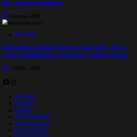
fps i návrat Predátora
Jiří
7 srpna, 2026
NOVINKY
Onimusha ukazuje temnou tvář Kjóta. Nový
trailer představuje zvrácenou svatyni osudu
Jiří
7 srpna, 2026
Facebook
Instagram
NOVINKY
RECENZE
ČLÁNKY
FILMOVÁ ZÓNA
Herní Tip Týdne
KOMIKSÁRNA