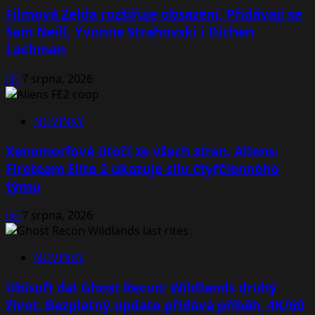
Filmová Zelda rozšiřuje obsazení. Přidávají se
Sam Neill, Yvonne Strahovski i Dichen
Lachman
Jiří
7 srpna, 2026
NOVINKY
Xenomorfové útočí ze všech stran. Aliens:
Fireteam Elite 2 ukazuje sílu čtyřčlenného
týmu
Jiří
7 srpna, 2026
NOVINKY
Ubisoft dal Ghost Recon: Wildlands druhý
život. Bezplatný update přidává příběh, 4K/60