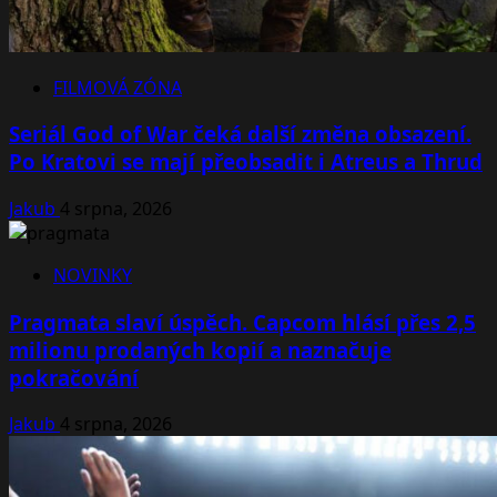
FILMOVÁ ZÓNA
Seriál God of War čeká další změna obsazení.
Po Kratovi se mají přeobsadit i Atreus a Thrud
Jakub
4 srpna, 2026
NOVINKY
Pragmata slaví úspěch. Capcom hlásí přes 2,5
milionu prodaných kopií a naznačuje
pokračování
Jakub
4 srpna, 2026