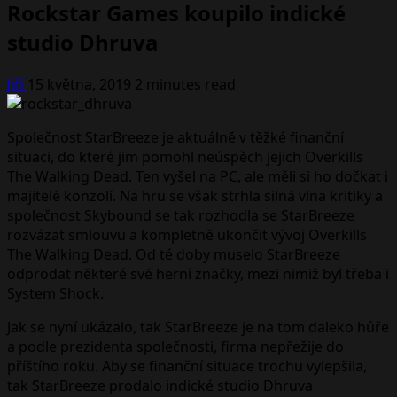
Rockstar Games koupilo indické
studio Dhruva
Jiří
15 května, 2019
2 minutes read
Společnost StarBreeze je aktuálně v těžké finanční
situaci, do které jim pomohl neúspěch jejich Overkills
The Walking Dead. Ten vyšel na PC, ale měli si ho dočkat i
majitelé konzolí. Na hru se však strhla silná vlna kritiky a
společnost Skybound se tak rozhodla se StarBreeze
rozvázat smlouvu a kompletně ukončit vývoj Overkills
The Walking Dead. Od té doby muselo StarBreeze
odprodat některé své herní značky, mezi nimiž byl třeba i
System Shock.
Jak se nyní ukázalo, tak StarBreeze je na tom daleko hůře
a podle prezidenta společnosti, firma nepřežije do
příštího roku. Aby se finanční situace trochu vylepšila,
tak StarBreeze prodalo indické studio Dhruva