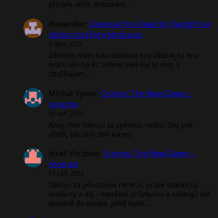
přírody větší, dostanete…
Alexander
:
Desková hra Dead by Daylight se
dočká rozšíření Malicious
9 října, 2025
Zdravím mám tuto deskovu hru DBD Aj tu hru
hrám ako na PC online baví ma to moc :)
zbožňujem…
Michal Synek
:
Cronos: The New Dawn –
recenze
29 září, 2025
Ahoj, moc děkuju za zpětnou vazbu. Dej pak
vědět, jak se ti líbil konec.
Josef Vocásek
:
Cronos: The New Dawn –
recenze
17 září, 2025
Děkuju za působivou recenzí, právě dokončuji
ocelárny a děj i navržení průzkumu a soubojů mě
dostává do tempa, ještě bych…