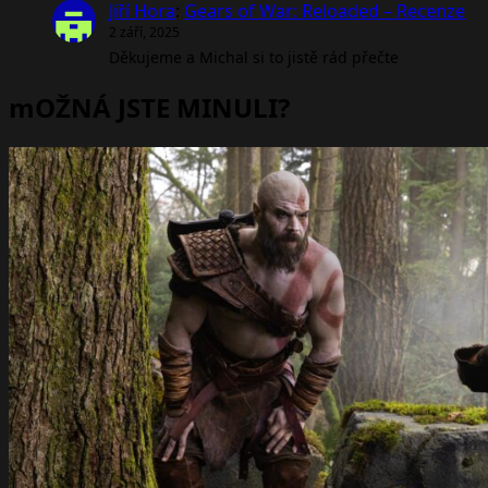
Jiří Hora
:
Gears of War: Reloaded – Recenze
2 září, 2025
Děkujeme a Michal si to jistě rád přečte
mOŽNÁ JSTE MINULI?