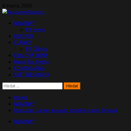
Skip
6 srpna, 2026
to
content
Primary
NOVINKY
Menu
PR News
RECENZE
ČLÁNKY
PR Články
FILMOVÁ ZÓNA
Herní Tip Týdne
KOMIKSÁRNA
SVĚT DESKOVEK
Vyhledávání
Home
NOVINKY
Rockstar Games koupilo indické studio Dhruva
NOVINKY