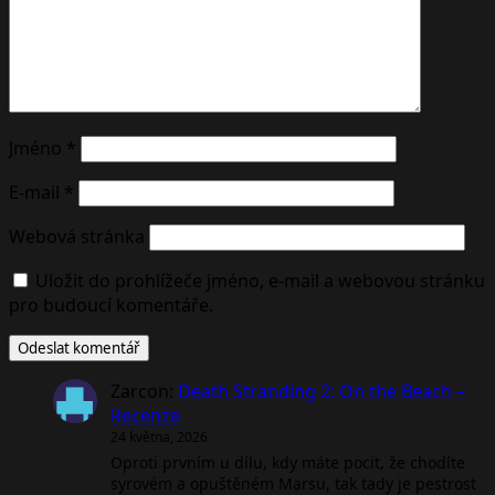
Jméno
*
E-mail
*
Webová stránka
Uložit do prohlížeče jméno, e-mail a webovou stránku
pro budoucí komentáře.
Zarcon
:
Death Stranding 2: On the Beach –
Recenze
24 května, 2026
Oproti prvním u dílu, kdy máte pocit, že chodíte
syrovém a opuštěném Marsu, tak tady je pestrost