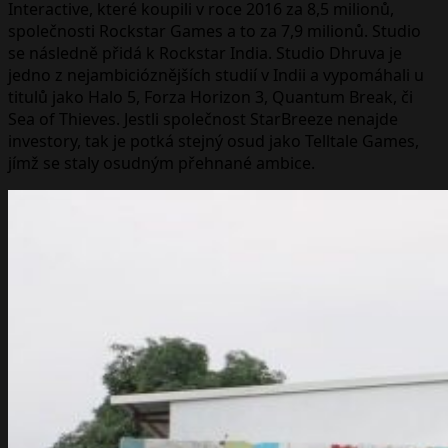
Interactive, které koupili v roce 2016 za 8,5 milionů,
společnosti Rockstar Games a to za 7,9 milionů. Studio
se následně přidá k Rockstar India. Studio Dhruva je
jedno z nejambicióznějších studií v Indii a vypomáhali u
titulů jako Halo 5, Forza Horizon 3, Quantum Break, či
Sea of Thieves. Jestli společnost StarBreeze nenajde
investory, tak je potká stejný osud jako Telltale Games,
jímž se staly osudným přehnané ambice.