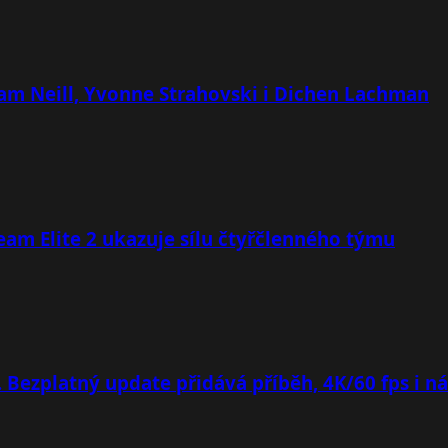
 Sam Neill, Yvonne Strahovski i Dichen Lachman
team Elite 2 ukazuje sílu čtyřčlenného týmu
. Bezplatný update přidává příběh, 4K/60 fps i n