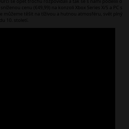
ůrci se opět trochu rozpovídali a tak se s námi podělili o
 sníženou cenu (€49,99) na konzoli Xbox Series X/S a PC s
 se můžeme těšit na tíživou a hutnou atmosféru, svět plný
u 10. století.