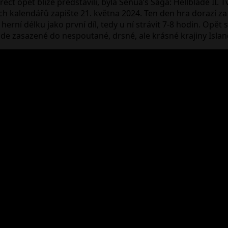
t opět blíže představili, byla Senua’s Saga: Hellblade II. Tv
ých kalendářů zapište 21. května 2024. Ten den hra dorazí za
erní délku jako první díl, tedy u ní strávit 7-8 hodin. Opět
ude zasazené do nespoutané, drsné, ale krásné krajiny Island