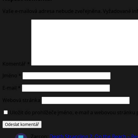
Vaše e-mailová adresa nebude zveřejněna.
Vyžadované in
Komentář
*
Jméno
*
E-mail
*
Webová stránka
Uložit do prohlížeče jméno, e-mail a webovou stránku
Zarcon
:
Death Stranding 2: On the Beach – R