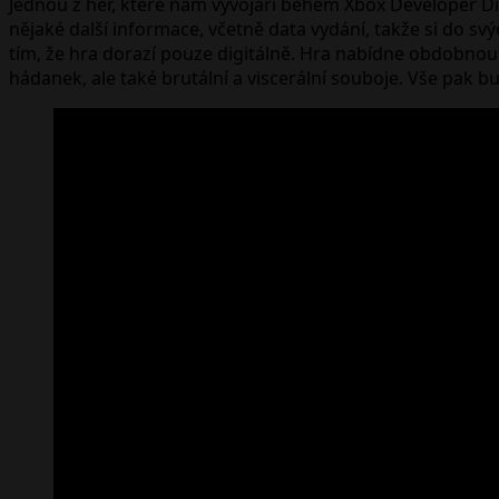
Jednou z her, které nám vývojáři během Xbox Developer Direc
nějaké další informace, včetně data vydání, takže si do sv
tím, že hra dorazí pouze digitálně. Hra nabídne obdobnou h
hádanek, ale také brutální a viscerální souboje. Vše pak b