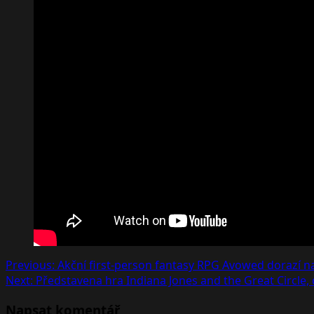
Post
Previous:
Akční first-person fantasy RPG Avowed dorazí n
Next:
Představena hra Indiana Jones and the Great Circle,
navigation
Napsat komentář