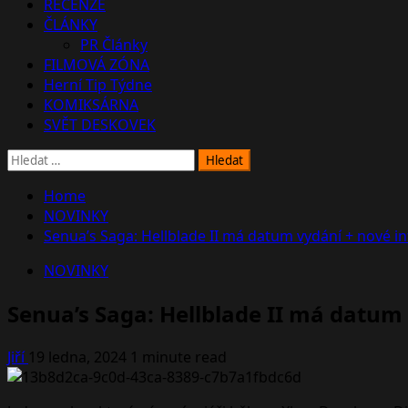
RECENZE
ČLÁNKY
PR Články
FILMOVÁ ZÓNA
Herní Tip Týdne
KOMIKSÁRNA
SVĚT DESKOVEK
Vyhledávání
Home
NOVINKY
Senua’s Saga: Hellblade II má datum vydání + nové 
NOVINKY
Senua’s Saga: Hellblade II má datum
Jiří
19 ledna, 2024
1 minute read