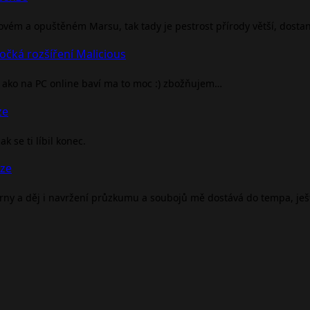
rovém a opuštěném Marsu, tak tady je pestrost přírody větší, dosta
očká rozšíření Malicious
ako na PC online baví ma to moc :) zbožňujem…
ze
 se ti líbil konec.
nze
árny a děj i navržení průzkumu a soubojů mě dostává do tempa, je