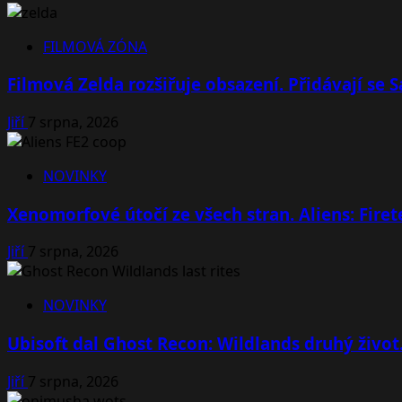
FILMOVÁ ZÓNA
Filmová Zelda rozšiřuje obsazení. Přidávají se
Jiří
7 srpna, 2026
NOVINKY
Xenomorfové útočí ze všech stran. Aliens: Fire
Jiří
7 srpna, 2026
NOVINKY
Ubisoft dal Ghost Recon: Wildlands druhý život
Jiří
7 srpna, 2026