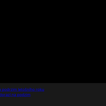
a podrzim letošního roku
 dorazí na podzim