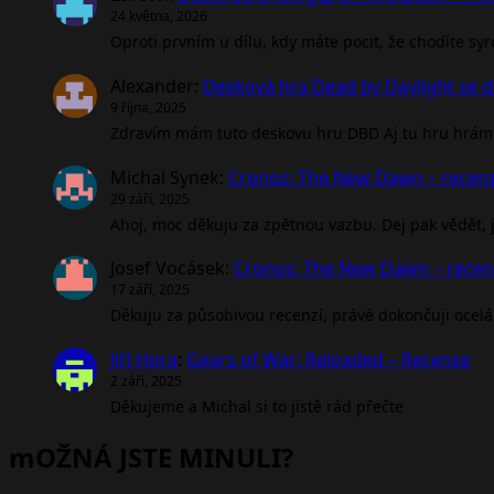
24 května, 2026
Oproti prvním u dílu, kdy máte pocit, že chodíte sy
Alexander
:
Desková hra Dead by Daylight se d
9 října, 2025
Zdravím mám tuto deskovu hru DBD Aj tu hru hrám 
Michal Synek
:
Cronos: The New Dawn – recen
29 září, 2025
Ahoj, moc děkuju za zpětnou vazbu. Dej pak vědět, jak
Josef Vocásek
:
Cronos: The New Dawn – rece
17 září, 2025
Děkuju za působivou recenzí, právě dokončuji ocel
Jiří Hora
:
Gears of War: Reloaded – Recenze
2 září, 2025
Děkujeme a Michal si to jistě rád přečte
mOŽNÁ JSTE MINULI?