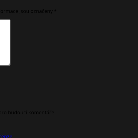
formace jsou označeny
*
 pro budoucí komentáře.
ecenze