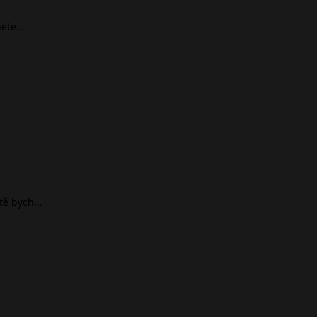
nete…
ště bych…