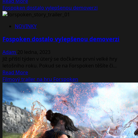
Read
Read More
more
Fospoken dostalo vylepšenou demoverzi
about
Forspoken
NOVINKY
v
recenzích
Fospoken dostalo vylepšenou demoverzi
příliš
neuspěl
Adam
20 ledna, 2023
Již příští týden v úterý se dočkáme první velké hry
letošního roku. Pokud se na Forspoken těšíte či...
Read
Read More
more
Filmový trailer na hru Forspoken
about
Fospoken
dostalo
vylepšenou
demoverzi