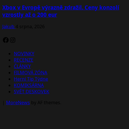
Xbox v Evropě výrazně zdražil. Ceny konzolí
vzrostly až o 200 eur
Jakub
4 srpna, 2026
Facebook
Instagram
NOVINKY
RECENZE
ČLÁNKY
FILMOVÁ ZÓNA
Herní Tip Týdne
KOMIKSÁRNA
SVĚT DESKOVEK
|
MoreNews
by AF themes.