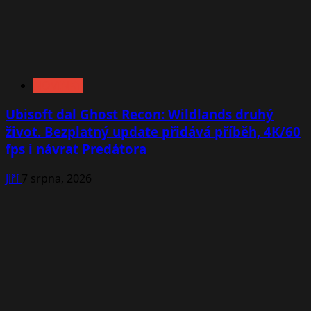
NOVINKY
Ubisoft dal Ghost Recon: Wildlands druhý
život. Bezplatný update přidává příběh, 4K/60
fps i návrat Predátora
Jiří
7 srpna, 2026