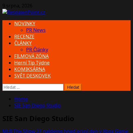
Skip
9 srpna, 2026
to
content
Primary
NOVINKY
Menu
PR News
RECENZE
ČLÁNKY
PR Články
FILMOVÁ ZÓNA
Herní Tip Týdne
KOMIKSÁRNA
SVĚT DESKOVEK
Vyhledávání
Home
SIE San Diego Studio
SIE San Diego Studio
MLB The Show 21 najdeme hned první den v Xbox Game