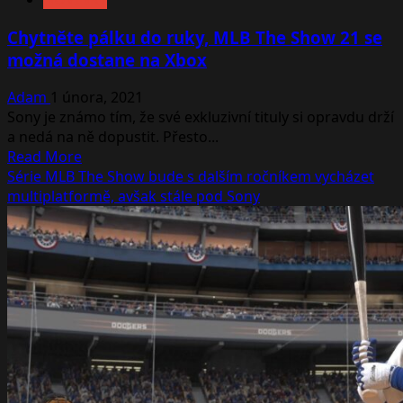
Chytněte pálku do ruky, MLB The Show 21 se
možná dostane na Xbox
Adam
1 února, 2021
Sony je známo tím, že své exkluzivní tituly si opravdu drží
a nedá na ně dopustit. Přesto...
Read
Read More
more
Série MLB The Show bude s dalším ročníkem vycházet
about
multiplatformě, avšak stále pod Sony
Chytněte
pálku
do
ruky,
MLB
The
Show
21
se
možná