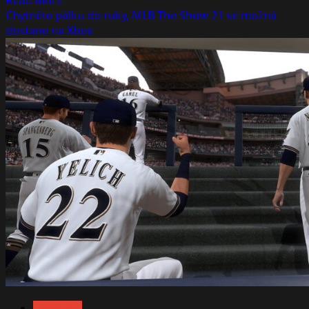
Read More
Pass
more
Chytněte pálku do ruky, MLB The Show 21 se možná
about
dostane na Xbox
Konec
spekulacím.
MLB
The
Show
21
oficiálně
také
na
konzolích
Xbox
NOVINKY