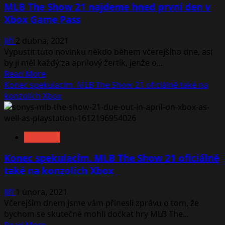
MLB The Show 21 najdeme hned první den v
Xbox Game Pass
Jiří
2 dubna, 2021
Vypustit tuto novinku někdo během včerejšího dne, asi
by ji měl každý za aprílový žertík, jenže o...
Read
Read More
more
Konec spekulacím. MLB The Show 21 oficiálně také na
about
konzolích Xbox
MLB
The
Show
NOVINKY
21
najdeme
Konec spekulacím. MLB The Show 21 oficiálně
hned
také na konzolích Xbox
první
den
Jiří
1 února, 2021
v
Včerejším dnem jsme vám přinesli zprávu o tom, že
Xbox
bychom se skutečně mohli dočkat hry MLB The...
Game
Read