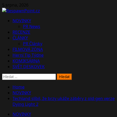
Skip
5 srpna, 2026
to
content
Primary
NOVINKY
Menu
PR News
RECENZE
ČLÁNKY
PR Články
FILMOVÁ ZÓNA
Herní Tip Týdne
KOMIKSÁRNA
SVĚT DESKOVEK
Vyhledávání
Home
NOVINKY
Techland slíbil, že brzy ukáže záběry z old-gen verze
Dying Light 2
NOVINKY