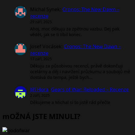
Michal Synek
:
Cronos: The New Dawn –
recenze
29 září, 2025
Ahoj, moc děkuju za zpětnou vazbu. Dej pak
vědět, jak se ti líbil konec.
Josef Vocásek
:
Cronos: The New Dawn –
recenze
17 září, 2025
Děkuju za působivou recenzí, právě dokončuji
ocelárny a děj i navržení průzkumu a soubojů mě
dostává do tempa, ještě bych…
Jiří Hora
:
Gears of War: Reloaded – Recenze
2 září, 2025
Děkujeme a Michal si to jistě rád přečte
mOŽNÁ JSTE MINULI?