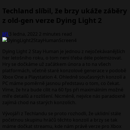
Techland slíbil, že brzy ukáže záběry
z old-gen verze Dying Light 2
Jiří
3 ledna, 2022
2 minutes read
Dying Light 2 Stay Human je jednou z nejočekávanějších
her letošního roku, o tom není třeba déle polemizovat.
Hry se dočkáme už začátkem února a to na všech
platformách, včetně staré konzolové generace v podobě
Xbox One a Playstation 4. Ohledně současných konzolí a
PC máme poměrně jasnou představu o tom, co čekat.
Víme, že hra bude cílit na 60 fps při maximálním možné
míře detailů a rozlišení. Nicméně, nejvíce nás paradoxně
zajímá chod na starých konzolích.
Vývojáři z Techlandu se proto rozhodli, že uklidní stále
početnou skupinu hráčů těchto konzolí a brzy se tak
máme dočkat streamu, kde nám právě verze pro Xbox