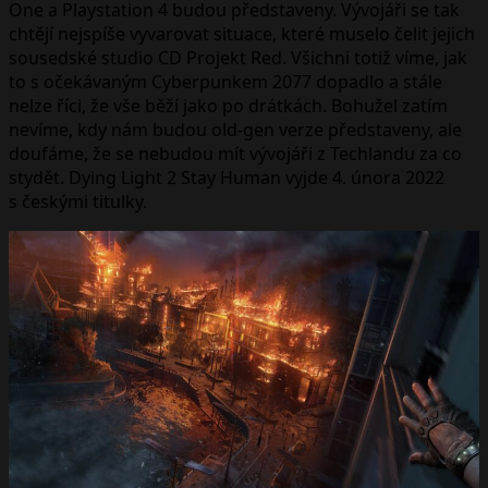
One a Playstation 4 budou představeny. Vývojáři se tak
chtějí nejspíše vyvarovat situace, které muselo čelit jejich
sousedské studio CD Projekt Red. Všichni totiž víme, jak
to s očekávaným Cyberpunkem 2077 dopadlo a stále
nelze říci, že vše běží jako po drátkách. Bohužel zatím
nevíme, kdy nám budou old-gen verze představeny, ale
doufáme, že se nebudou mít vývojáři z Techlandu za co
stydět. Dying Light 2 Stay Human vyjde 4. února 2022
s českými titulky.