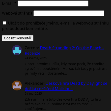
E-mail
*
Webová stránka
Uložit do prohlížeče jméno, e-mail a webovou stránku
pro budoucí komentáře.
Zarcon
:
Death Stranding 2: On the Beach –
Recenze
24 května, 2026
Oproti prvním u dílu, kdy máte pocit, že chodíte
syrovém a opuštěném Marsu, tak tady je pestrost
přírody větší, dostanete…
Alexander
:
Desková hra Dead by Daylight se
dočká rozšíření Malicious
9 října, 2025
Zdravím mám tuto deskovu hru DBD Aj tu hru
hrám ako na PC online baví ma to moc :)
zbožňujem…