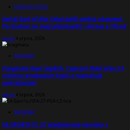
FILMOVÁ ZÓNA
Seriál God of War čeká další změna obsazení.
Po Kratovi se mají přeobsadit i Atreus a Thrud
Jakub
4 srpna, 2026
NOVINKY
Pragmata slaví úspěch. Capcom hlásí přes 2,5
milionu prodaných kopií a naznačuje
pokračování
Jakub
4 srpna, 2026
NOVINKY
EA SPORTS FC 27 představuje novinky v