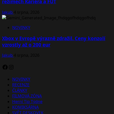
režimech Kariéra a FUT
Jakub
4 srpna, 2026
NOVINKY
Xbox v Evropě výrazně zdražil. Ceny konzolí
vzrostly až o 200 eur
Jakub
4 srpna, 2026
Facebook
Instagram
NOVINKY
RECENZE
ČLÁNKY
FILMOVÁ ZÓNA
Herní Tip Týdne
KOMIKSÁRNA
SVĚT DESKOVEK