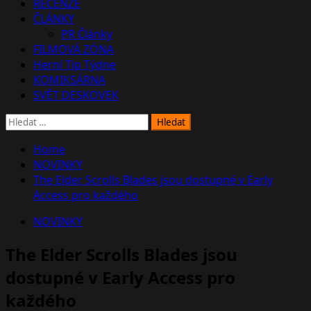
RECENZE
ČLÁNKY
PR Články
FILMOVÁ ZÓNA
Herní Tip Týdne
KOMIKSÁRNA
SVĚT DESKOVEK
Vyhledávání
Home
NOVINKY
The Elder Scrolls Blades jsou dostupné v Early
Access pro každého
NOVINKY
The Elder Scrolls Blades jsou
dostupné v Early Access pro
každého