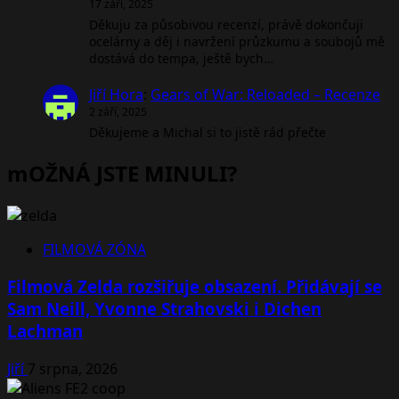
17 září, 2025
Děkuju za působivou recenzí, právě dokončuji
ocelárny a děj i navržení průzkumu a soubojů mě
dostává do tempa, ještě bych…
Jiří Hora
:
Gears of War: Reloaded – Recenze
2 září, 2025
Děkujeme a Michal si to jistě rád přečte
mOŽNÁ JSTE MINULI?
FILMOVÁ ZÓNA
Filmová Zelda rozšiřuje obsazení. Přidávají se
Sam Neill, Yvonne Strahovski i Dichen
Lachman
Jiří
7 srpna, 2026