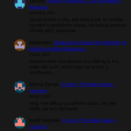
Zarcon
:
Death Stranding 2: On the Beach –
Recenze
24 května, 2026
Oproti prvním u dílu, kdy máte pocit, že chodíte
syrovém a opuštěném Marsu, tak tady je pestrost
přírody větší, dostanete…
Alexander
:
Desková hra Dead by Daylight se
dočká rozšíření Malicious
9 října, 2025
Zdravím mám tuto deskovu hru DBD Aj tu hru
hrám ako na PC online baví ma to moc :)
zbožňujem…
Michal Synek
:
Cronos: The New Dawn –
recenze
29 září, 2025
Ahoj, moc děkuju za zpětnou vazbu. Dej pak
vědět, jak se ti líbil konec.
Josef Vocásek
:
Cronos: The New Dawn –
recenze