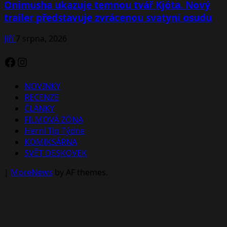
Onimusha ukazuje temnou tvář Kjóta. Nový
trailer představuje zvrácenou svatyni osudu
Jiří
7 srpna, 2026
Facebook
Instagram
NOVINKY
RECENZE
ČLÁNKY
FILMOVÁ ZÓNA
Herní Tip Týdne
KOMIKSÁRNA
SVĚT DESKOVEK
|
MoreNews
by AF themes.