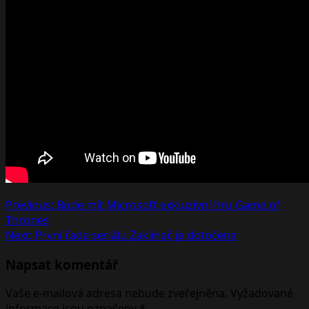
Post
Previous:
Bude mít Microsoft exkluzivní hru Game of
Thrones
navigation
Next:
První řada seriálu Zaklínač je dotočena
Napsat komentář
Vaše e-mailová adresa nebude zveřejněna.
Vyžadované
informace jsou označeny
*