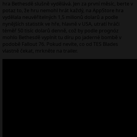
hra Bethesdě slušně vydělává. Jen za první měsíc, berte v
potaz to, že hru nemohl hrát každý, na AppStore hra
vydělala neuvěřitelných 1,5 milionů dolarů a podle
nynějších statistik ve hře, hlavně v USA, utratí hráči
téměř 50 tisíc dolarů denně, což by podle prognóz
mohlo Bethesdě vyplnit tu díru po jaderné bombě v
podobě Fallout 76. Pokud nevíte, co od TES Blades
vlastně čekat, mrkněte na trailer.