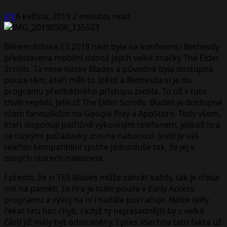
Jiří
6 května, 2019
2 minutes read
Během loňské E3 2018 nám byla na konferenci Bethesdy
představena mobilní odnož jejich velké značky The Elder
Scrolls. Ta nese název Blades a původně byla dostupná
pouze těm, kteří měli to štěstí a Bethesda si je do
programu předběžného přístupu zvolila. To už v tuto
chvíli neplatí, jelikož The Elder Scrolls: Blades je dostupné
všem fanouškům na Google Play a AppStore. Tedy všem,
kteří disponují patřičně výkonným telefonem, jelikož hra
se nízkými požadavky zrovna nahonosí. Jestli je váš
telefon kompatibilní zjistíte jednoduše tak, že jej v
daných storech naleznete.
I přesto, že si TES Blades může zahrát každý, tak je třeba
mít na paměti, že hra je stále pouze v Early Access
programu a vývoj na ní i nadále pokračuje. Nelze tedy
čekat hru bez chyb, i když ty nejzásadnější by z velké
části již měly být odstraněny. I přes všechna tato fakta už