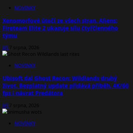
NOVINKY
Xenomorfové útočí ze všech stran. Aliens:
Fireteam Elite 2 ukazuje sílu čtyřčlenného
týmu
Jiří
7 srpna, 2026
NOVINKY
Ubisoft dal Ghost Recon: Wildlands druhý
život. Bezplatný update přidává příběh, 4K/60
fps i návrat Predátora
Jiří
7 srpna, 2026
NOVINKY