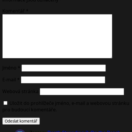
Komentář
*
Jméno
*
E-mail
*
Webová stránka
Uložit do prohlížeče jméno, e-mail a webovou stránku
pro budoucí komentáře.