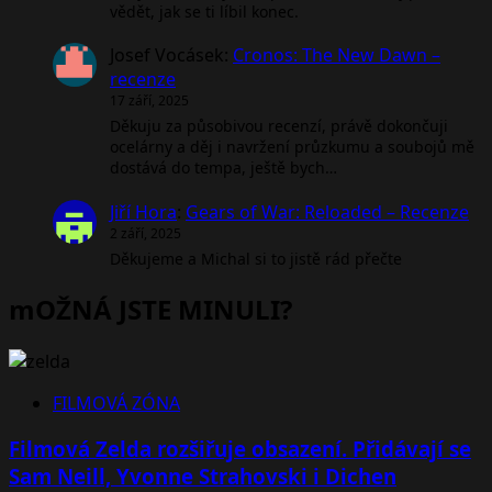
vědět, jak se ti líbil konec.
Josef Vocásek
:
Cronos: The New Dawn –
recenze
17 září, 2025
Děkuju za působivou recenzí, právě dokončuji
ocelárny a děj i navržení průzkumu a soubojů mě
dostává do tempa, ještě bych…
Jiří Hora
:
Gears of War: Reloaded – Recenze
2 září, 2025
Děkujeme a Michal si to jistě rád přečte
mOŽNÁ JSTE MINULI?
FILMOVÁ ZÓNA
Filmová Zelda rozšiřuje obsazení. Přidávají se
Sam Neill, Yvonne Strahovski i Dichen