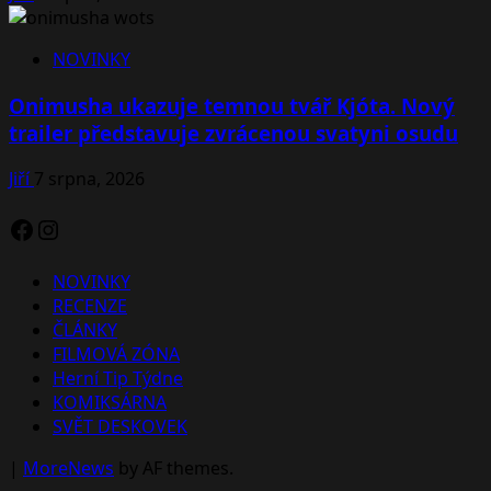
NOVINKY
Onimusha ukazuje temnou tvář Kjóta. Nový
trailer představuje zvrácenou svatyni osudu
Jiří
7 srpna, 2026
Facebook
Instagram
NOVINKY
RECENZE
ČLÁNKY
FILMOVÁ ZÓNA
Herní Tip Týdne
KOMIKSÁRNA
SVĚT DESKOVEK
|
MoreNews
by AF themes.