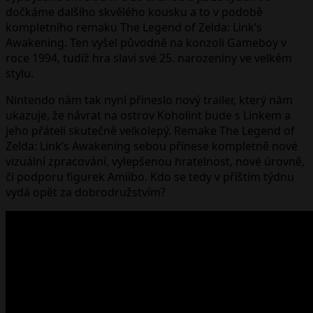
dočkáme dalšího skvělého kousku a to v podobě
kompletního remaku The Legend of Zelda: Link’s
Awakening. Ten vyšel původně na konzoli Gameboy v
roce 1994, tudíž hra slaví své 25. narozeniny ve velkém
stylu.
Nintendo nám tak nyní přineslo nový trailer, který nám
ukazuje, že návrat na ostrov Koholint bude s Linkem a
jeho přáteli skutečně velkolepý. Remake The Legend of
Zelda: Link’s Awakening sebou přinese kompletně nové
vizuální zpracování, vylepšenou hratelnost, nové úrovně,
či podporu figurek Amiibo. Kdo se tedy v příštím týdnu
vydá opět za dobrodružstvím?