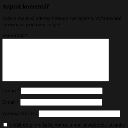
Napsat komentář
Vaše e-mailová adresa nebude zveřejněna.
Vyžadované
informace jsou označeny
*
Komentář
*
Jméno
*
E-mail
*
Webová stránka
Uložit do prohlížeče jméno, e-mail a webovou stránku