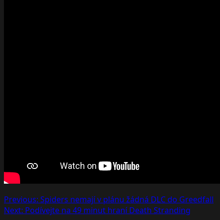
Post
Previous:
Spiders nemají v plánu žádná DLC do Greedfall
Next:
Podívejte na 49 minut hraní Death Stranding
navigation