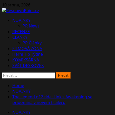
Skip
10 srpna, 2026
to
content
Primary
NOVINKY
Menu
PR News
RECENZE
ČLÁNKY
PR Články
FILMOVÁ ZÓNA
Herní Tip Týdne
KOMIKSÁRNA
SVĚT DESKOVEK
Vyhledávání
Home
NOVINKY
The Legend of Zelda: Link’s Awakening se
připomíná v novém traileru
NOVINKY