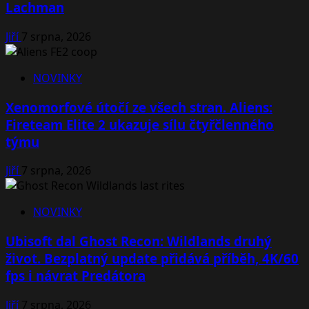
Lachman
Jiří
7 srpna, 2026
NOVINKY
Xenomorfové útočí ze všech stran. Aliens:
Fireteam Elite 2 ukazuje sílu čtyřčlenného
týmu
Jiří
7 srpna, 2026
NOVINKY
Ubisoft dal Ghost Recon: Wildlands druhý
život. Bezplatný update přidává příběh, 4K/60
fps i návrat Predátora
Jiří
7 srpna, 2026