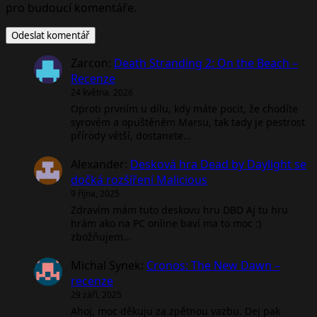
pro budoucí komentáře.
Zarcon
:
Death Stranding 2: On the Beach –
Recenze
24 května, 2026
Oproti prvním u dílu, kdy máte pocit, že chodíte
syrovém a opuštěném Marsu, tak tady je pestrost
přírody větší, dostanete…
Alexander
:
Desková hra Dead by Daylight se
dočká rozšíření Malicious
9 října, 2025
Zdravím mám tuto deskovu hru DBD Aj tu hru
hrám ako na PC online baví ma to moc :)
zbožňujem…
Michal Synek
:
Cronos: The New Dawn –
recenze
29 září, 2025
Ahoj, moc děkuju za zpětnou vazbu. Dej pak