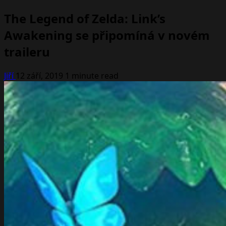
The Legend of Zelda: Link’s
Awakening se připomíná v novém
traileru
Jiří
12 září, 2019
1 minute read