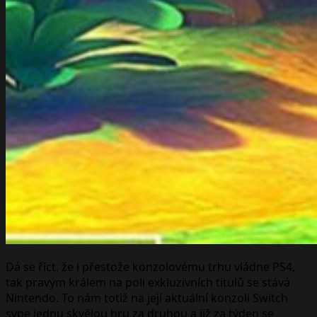
Dá se říct, že i přestože konzolovému trhu vládne PS4,
tak pravým králem na poli exkluzivních titulů se stává
Nintendo. To nám totiž na její aktuální konzoli Switch
sype jednu skvělou hru za druhou a již za týden se