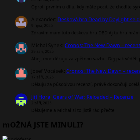
Oproti prvním u dílu, kdy máte pocit, že chodíte sy
Alexander
:
Desková hra Dead by Daylight se d
9 října, 2025
Zdravím mám tuto deskovu hru DBD Aj tu hru hrám 
Michal Synek
:
Cronos: The New Dawn – recen
29 září, 2025
Ahoj, moc děkuju za zpětnou vazbu. Dej pak vědět, jak
Josef Vocásek
:
Cronos: The New Dawn – rece
17 září, 2025
Děkuju za působivou recenzí, právě dokončuji ocel
Jiří Hora
:
Gears of War: Reloaded – Recenze
2 září, 2025
Děkujeme a Michal si to jistě rád přečte
mOŽNÁ JSTE MINULI?