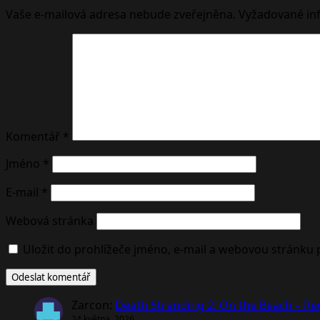
Vaše e-mailová adresa nebude zveřejněna.
Vyžadované in
Komentář
*
Jméno
*
E-mail
*
Webová stránka
Uložit do prohlížeče jméno, e-mail a webovou stránku
Zarcon
:
Death Stranding 2: On the Beach – R
24 května, 2026