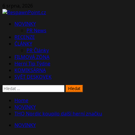
Skip
6 srpna, 2026
to
content
Primary
NOVINKY
Menu
PR News
RECENZE
ČLÁNKY
PR Články
FILMOVÁ ZÓNA
Herní Tip Týdne
KOMIKSÁRNA
SVĚT DESKOVEK
Vyhledávání
Home
NOVINKY
THQ Nordic koupilo další herní značku
NOVINKY