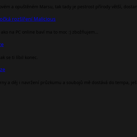
rovém a opuštěném Marsu, tak tady je pestrost přírody větší, dosta
očká rozšíření Malicious
ako na PC online baví ma to moc :) zbožňujem…
ze
 se ti líbil konec.
nze
árny a děj i navržení průzkumu a soubojů mě dostává do tempa, je