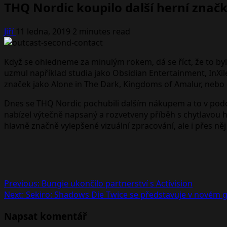
THQ Nordic koupilo další herní znač
Jiří
11 ledna, 2019
2 minutes read
Když se ohledneme za minulým rokem, dá se říct, že to byl
uzmul například studia jako Obsidian Entertainment, InXi
značek jako Alone in The Dark, Kingdoms of Amalur, nebo
Dnes se THQ Nordic pochubili dalším nákupem a to v podob
nabízel výtečně napsaný a rozvetveny příběh s chytlavou 
hlavně značně vylepšené vizuální zpracování, ale i přes ně
Post
Previous:
Bungie ukončilo partnerství s Activision
Next:
Sekiro: Shadows Die Twice se představuje v novém 
navigation
Napsat komentář