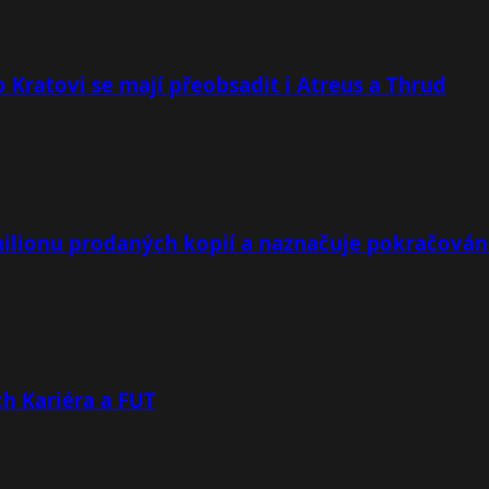
 Kratovi se mají přeobsadit i Atreus a Thrud
milionu prodaných kopií a naznačuje pokračován
h Kariéra a FUT