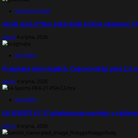
FILMOVÁ ZÓNA
Seriál God of War čeká další změna obsazení. Po
Jakub
4 srpna, 2026
NOVINKY
Pragmata slaví úspěch. Capcom hlásí přes 2,5 
Jakub
4 srpna, 2026
NOVINKY
EA SPORTS FC 27 představuje novinky v režimec
Jakub
4 srpna, 2026