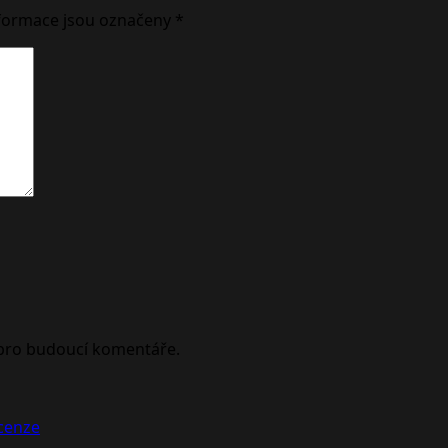
formace jsou označeny
*
 pro budoucí komentáře.
ecenze