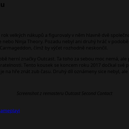
ku
 rok velkých nákupů a figurovaly v něm hlavně dvě společnos
le nebo Ninja Theory. Pozadu nebyl ani druhý hráč v podobě
 Carmageddon, čímž by výčet rozhodně neskončil.
ě herní značky Outcast. Ta toho za sebou moc nemá, ale pů
hratelnosti. Tento kousek se koncem roku 2017 dočkal své p
j je na hře znát zub času. Druhý díl oznámeny sice nebyl, a
Screenshot z remasteru Outcast Second Contact
gameplayi