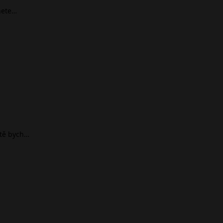
nete…
ště bych…