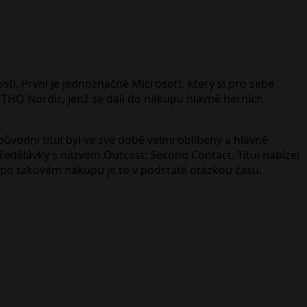
ti. První je jednoznačně Microsoft, který si pro sebe
 THQ Nordic, jenž se dali do nákupu hlavně herních
vodní titul byl ve své době velmi oblíbený a hlavně
ředělávky s názvem Outcast: Second Contact. Titul nabízel
le po takovém nákupu je to v podstatě otázkou času.