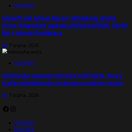
NOVINKY
Ubisoft dal Ghost Recon: Wildlands druhý
život. Bezplatný update přidává příběh, 4K/60
fps i návrat Predátora
Jiří
7 srpna, 2026
NOVINKY
Onimusha ukazuje temnou tvář Kjóta. Nový
trailer představuje zvrácenou svatyni osudu
Jiří
7 srpna, 2026
Facebook
Instagram
NOVINKY
RECENZE