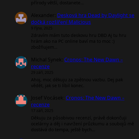
přírody větší, dostanete…
Alexander
:
Desková hra Dead by Daylight se
dočká rozšíření Malicious
9 října, 2025
Zdravím mám tuto deskovu hru DBD Aj tu hru
hrám ako na PC online baví ma to moc :)
zbožňujem…
Michal Synek
:
Cronos: The New Dawn –
recenze
29 září, 2025
Ahoj, moc děkuju za zpětnou vazbu. Dej pak
vědět, jak se ti líbil konec.
Josef Vocásek
:
Cronos: The New Dawn –
recenze
17 září, 2025
Děkuju za působivou recenzí, právě dokončuji
ocelárny a děj i navržení průzkumu a soubojů mě
dostává do tempa, ještě bych…