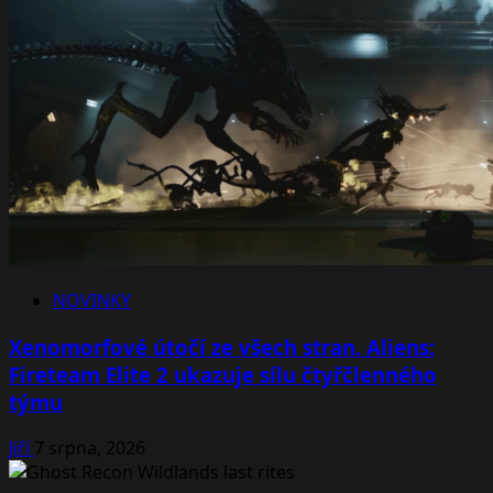
NOVINKY
Xenomorfové útočí ze všech stran. Aliens:
Fireteam Elite 2 ukazuje sílu čtyřčlenného
týmu
Jiří
7 srpna, 2026