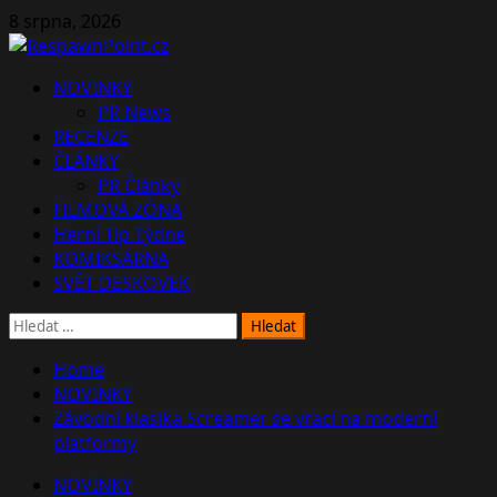
Skip
8 srpna, 2026
to
content
Primary
NOVINKY
Menu
PR News
RECENZE
ČLÁNKY
PR Články
FILMOVÁ ZÓNA
Herní Tip Týdne
KOMIKSÁRNA
SVĚT DESKOVEK
Vyhledávání
Home
NOVINKY
Závodní klasika Screamer se vrací na moderní
platformy
NOVINKY