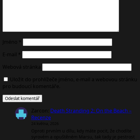
Jméno
*
E-mail
*
Webová stránka
Uložit do prohlížeče jméno, e-mail a webovou stránku
pro budoucí komentáře.
Zarcon
:
Death Stranding 2: On the Beach –
Recenze
24 května, 2026
Oproti prvním u dílu, kdy máte pocit, že chodíte
syrovém a opuštěném Marsu, tak tady je pestrost