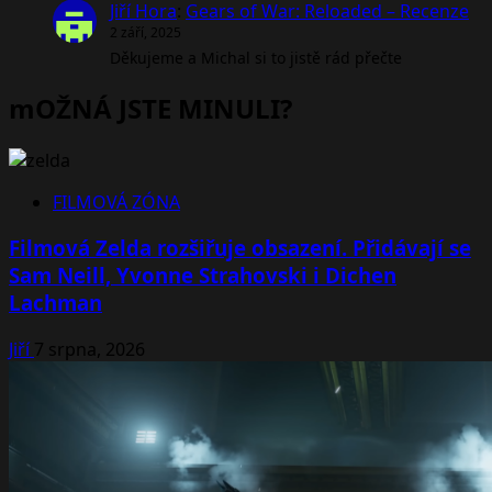
Jiří Hora
:
Gears of War: Reloaded – Recenze
2 září, 2025
Děkujeme a Michal si to jistě rád přečte
mOŽNÁ JSTE MINULI?
FILMOVÁ ZÓNA
Filmová Zelda rozšiřuje obsazení. Přidávají se
Sam Neill, Yvonne Strahovski i Dichen
Lachman
Jiří
7 srpna, 2026