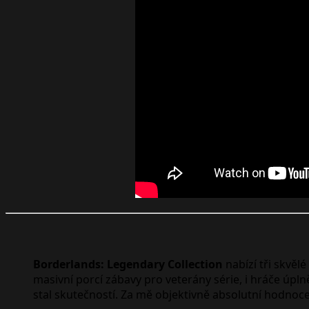
Borderlands: Legendary Collection
nabízí tři skvěl
masivní porcí zábavy pro veterány série, i hráče úpln
stal skutečností. Za mě objektivně absolutní hodnoc