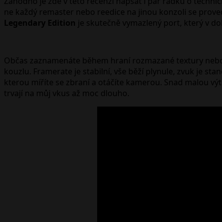
Záhodno je zde v této recenzi napsat i pár řádků o techni
ne každý remaster nebo reedice na jinou konzoli se proved
Legendary Edition
je skutečně vymazlený port, který v dok
Občas zaznamenáte během hraní rozmazané textury nebo pro
kouzlu. Framerate je stabilní, vše běží plynule, zvuk je s
kterou míříte se zbraní a otáčíte kamerou. Snad malou v
trvají na můj vkus až moc dlouho.