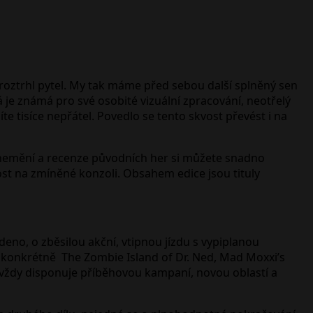
 roztrhl pytel. My tak máme před sebou další splněný sen
rá je známá pro své osobité vizuální zpracování, neotřelý
e tisíce nepřátel. Povedlo se tento skvost převést i na
 nemění a recenze původních her si můžete snadno
ost na zmíněné konzoli. Obsahem edice jsou tituly
eno, o zběsilou akční, vtipnou jízdu s vypiplanou
, konkrétně The Zombie Island of Dr. Ned, Mad Moxxi’s
vždy disponuje příběhovou kampaní, novou oblastí a