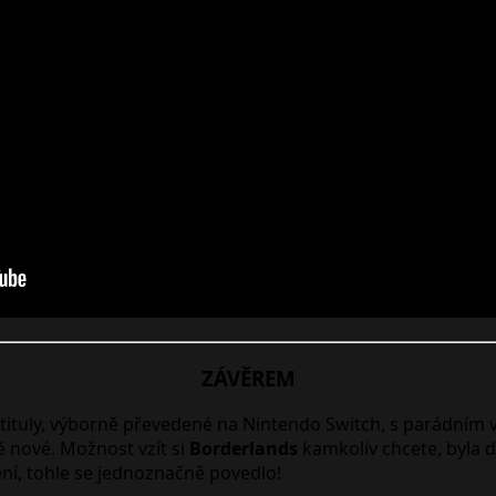
ZÁVĚREM
é tituly, výborně převedené na Nintendo Switch, s parádní
ě nové. Možnost vzít si
Borderlands
kamkoliv chcete, byla 
ení, tohle se jednoznačně povedlo!