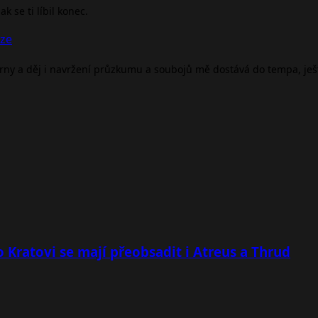
 se ti líbil konec.
nze
árny a děj i navržení průzkumu a soubojů mě dostává do tempa, je
 Kratovi se mají přeobsadit i Atreus a Thrud