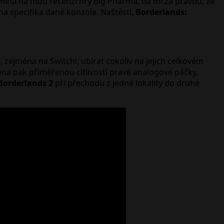
omíná na mou recenzi hry Big Pharma, dá mi za pravdu, že
na specifika dané konzole. Naštěstí,
Borderlands:
ejména na Switchi, ubírat cokoliv na jejich celkovém
ména pak přiměřenou citlivostí pravé analogové páčky,
Borderlands 2
při přechodu z jedné lokality do druhé