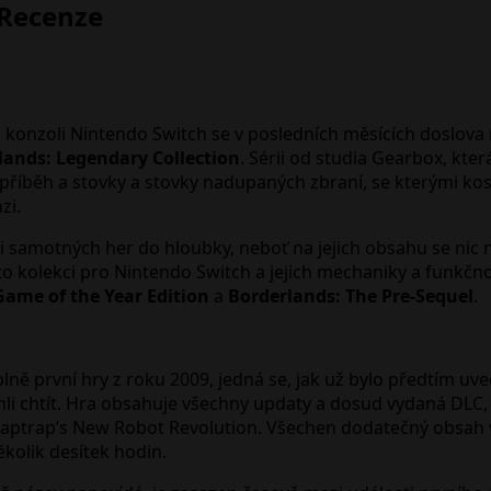
 Recenze
o konzoli Nintendo Switch se v posledních měsících doslova
lands: Legendary Collection
. Sérii od studia Gearbox, kte
říběh a stovky a stovky nadupaných zbraní, se kterými kosít
zi.
i samotných her do hloubky, neboť na jejich obsahu se nic
to kolekci pro Nintendo Switch a jejich mechaniky a funkčn
Game of the Year Edition
a
Borderlands: The Pre-Sequel
.
ně první hry z roku 2009, jedná se, jak už bylo předtím uved
ohli chtít. Hra obsahuje všechny updaty a dosud vydaná DLC
laptrap’s New Robot Revolution. Všechen dodatečný obsah 
ěkolik desítek hodin.