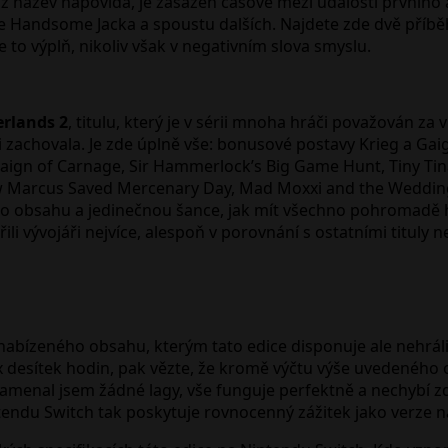
k už název napovídá, je zasazen časově mezi události prvníh
vidíme Handsome Jacka a spoustu dalších. Najdete zde dvě p
e to výplň, nikoliv však v negativním slova smyslu.
rlands 2
, titulu, který je v sérii mnoha hráči považován za 
si zachovala. Je zde úplně vše: bonusové postavy Krieg a Ga
paign of Carnage, Sir Hammerlock’s Big Game Hunt, Tiny Tin
w Marcus Saved Mercenary Day, Mad Moxxi and the Wedding
ho obsahu a jedinečnou šance, jak mít všechno pohromadě he
ili vývojáři nejvíce, alespoň v porovnání s ostatními tituly
ízeného obsahu, kterým tato edice disponuje ale nehráli js
něm x desítek hodin, pak vězte, že kromě výčtu výše uvedenéh
amenal jsem žádné lagy, vše funguje perfektně a nechybí zd
endu Switch tak poskytuje rovnocenný zážitek jako verze na