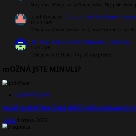
Ahoj, moc děkuju za zpětnou vazbu. Dej pak vědět, jak
Josef Vocásek
:
Cronos: The New Dawn – rece
17 září, 2025
Děkuju za působivou recenzí, právě dokončuji ocel
Jiří Hora
:
Gears of War: Reloaded – Recenze
2 září, 2025
Děkujeme a Michal si to jistě rád přečte
mOŽNÁ JSTE MINULI?
FILMOVÁ ZÓNA
Seriál God of War čeká další změna obsazení. Po
Jakub
4 srpna, 2026