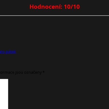
Hodnocení: 10/10
nto pátek
formace jsou označeny
*