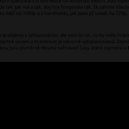
ckých specifikacích této edice na Nintendu Switch. Kdo vzp
e tak, jak má a tak, aby hra fungovala tak, že zahrne všech
u běží na 1080p a v handheldu, jak jsem již uvedl, na 720p.
blémy s vyhlazováním, ale není to nic, co by mělo hrám, z
tandartně úrovni a hratelnost je výborně vybalancovaná. Zej
ýtkou jsou poměrně dlouhé nahrávací časy, které zejména u