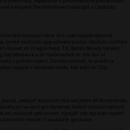
o a druhého dílu, nejedná se o plnohodnotné pokračování,
říběhové kampaně The Holodome Onslaught a Claptastic
vrchol této lootovací série. Hra i zde vypadá výborně,
ige, široké možnosti upgradování postav, všechna rozšíření
a’s Assault on Dragon Keep, T.K. Baha’s Bloody Harvest,
 Day Massacre a Sir Hammerlock vs. the Son of
zky v jednom balení. Dovolím si tvrdit, že právě na
 nejlépe vypadá v handheld módu, kde běží na 720p.
te na „velkých“ konzolích více než jeden díl Borderlands,
o obsahu je i ve verzi pro Nintendo Switch obsažen veškerý
e ani možnost split-screen. Vývojáři zde opravdu mysleli
 konzolích minulé, či současné, generace.