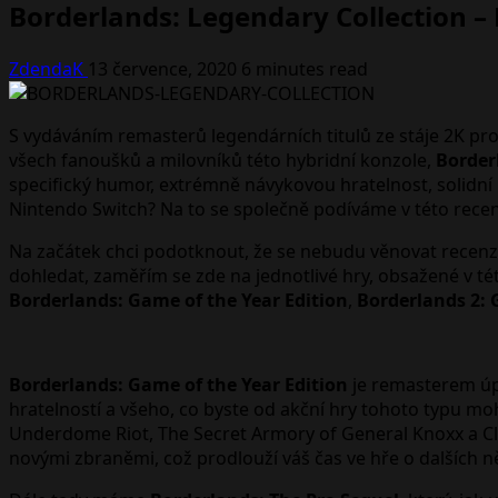
Borderlands: Legendary Collection –
ZdendaK
13 července, 2020
6 minutes read
S vydáváním remasterů legendárních titulů ze stáje 2K pr
všech fanoušků a milovníků této hybridní konzole,
Border
specifický humor, extrémně návykovou hratelnost, solidní p
Nintendo Switch? Na to se společně podíváme v této recen
Na začátek chci podotknout, že se nebudu věnovat recenz
dohledat, zaměřím se zde na jednotlivé hry, obsažené v té
Borderlands: Game of the Year Edition
,
Borderlands 2: 
Borderlands: Game of the Year Edition
je remasterem úpl
hratelností a všeho, co byste od akční hry tohoto typu m
Underdome Riot, The Secret Armory of General Knoxx a C
novými zbraněmi, což prodlouží váš čas ve hře o dalších n