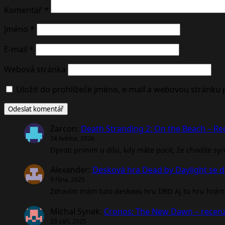
Komentář
*
Jméno
*
E-mail
*
Webová stránka
Uložit do prohlížeče jméno, e-mail a webovou stránku
Zarcon
:
Death Stranding 2: On the Beach – R
24 května, 2026
Oproti prvním u dílu, kdy máte pocit, že chodíte sy
Alexander
:
Desková hra Dead by Daylight se d
9 října, 2025
Zdravím mám tuto deskovu hru DBD Aj tu hru hrám 
Michal Synek
:
Cronos: The New Dawn – recen
29 září, 2025