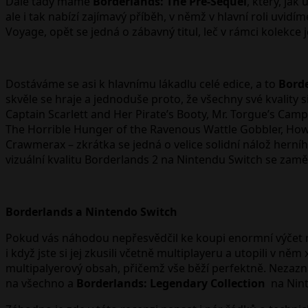
Dále tady máme
Borderlands: The Pre-Sequel
, který, ja
ale i tak nabízí zajímavý příběh, v němž v hlavní roli u
Voyage, opět se jedná o zábavný titul, leč v rámci kolekce j
Dostáváme se asi k hlavnímu lákadlu celé edice, a to
Borde
skvěle se hraje a jednoduše proto, že všechny své kvality 
Captain Scarlett and Her Pirate’s Booty, Mr. Torgue’s Cam
The Horrible Hunger of the Ravenous Wattle Gobbler, Ho
Crawmerax – zkrátka se jedná o velice solidní nálož herní
vizuální kvalitu Borderlands 2 na Nintendu Switch se zaměř
Borderlands a Nintendo Switch
Pokud vás náhodou nepřesvědčil ke koupi enormní výčet nab
i když jste si jej zkusili včetně multiplayeru a utopili v 
multipalyerový obsah, přičemž vše běží perfektně. Nezazn
na všechno a
Borderlands: Legendary Collection
na Nint