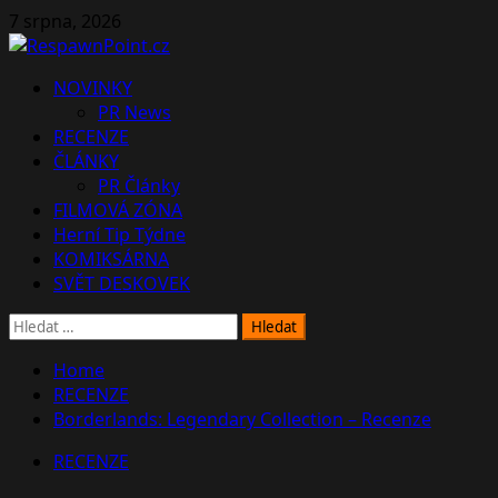
Skip
7 srpna, 2026
to
content
Primary
NOVINKY
Menu
PR News
RECENZE
ČLÁNKY
PR Články
FILMOVÁ ZÓNA
Herní Tip Týdne
KOMIKSÁRNA
SVĚT DESKOVEK
Vyhledávání
Home
RECENZE
Borderlands: Legendary Collection – Recenze
RECENZE