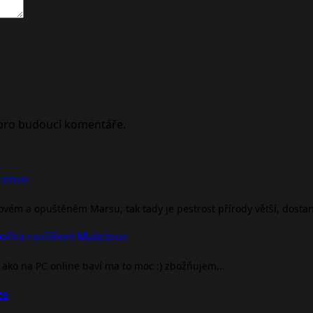
 pro budoucí komentáře.
ecenze
rovém a opuštěném Marsu, tak tady je pestrost přírody větší, dosta
očká rozšíření Malicious
ako na PC online baví ma to moc :) zbožňujem…
ze