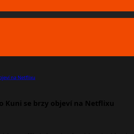
jeví na Netflixu
 Kuni se brzy objeví na Netflixu