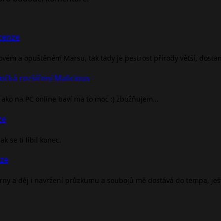
ecenze
rovém a opuštěném Marsu, tak tady je pestrost přírody větší, dosta
očká rozšíření Malicious
ako na PC online baví ma to moc :) zbožňujem…
ze
 se ti líbil konec.
nze
árny a děj i navržení průzkumu a soubojů mě dostává do tempa, je