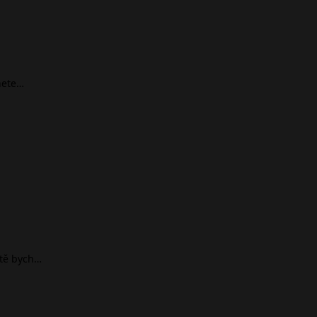
nete…
ště bych…