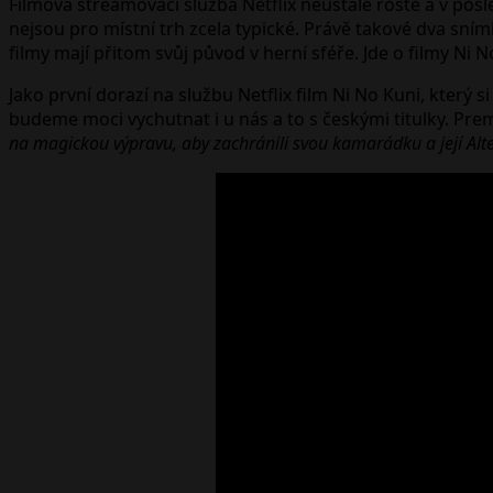
Filmová streamovací služba Netflix neustále roste a v posl
nejsou pro místní trh zcela typické. Právě takové dva sní
filmy mají přitom svůj původ v herní sféře. Jde o filmy Ni
Jako první dorazí na službu Netflix film Ni No Kuni, který s
budeme moci vychutnat i u nás a to s českými titulky. Prem
na magickou výpravu, aby zachránili svou kamarádku a její Alter