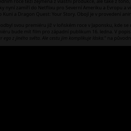
edním roce těží zejména z vlastní produkce, ale také z toho,
mky nyní zamíří do Netflixu pro Severní Ameriku a Evropu a 
 No Kuni a Dragon Quest: Your Story. Obojí je v provedení an
i odbyl svou premiéru již v loňském roce v Japonsku, kde se d
iéru bude mít film pro západní publikum 16. ledna. V popisu
 ego z jiného světa. Ale cestu jim komplikuje láska.
“ na původn