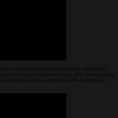
louho na něj čekat také údajně nemáme. Film Dragon
 patrné, že se opět budeme mít na co těšit. Netflix popisuje
e najít božského hrdinu, který v rukou třímá zenithianský