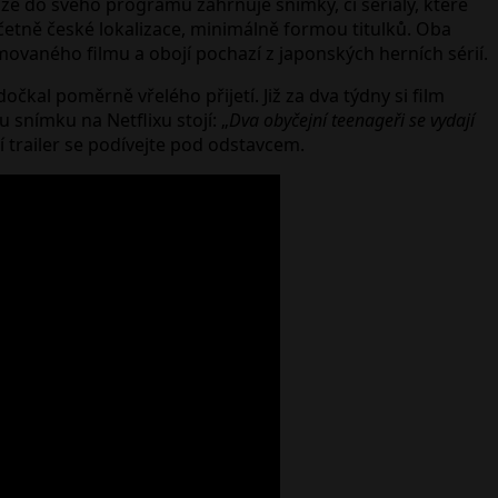
 že do svého programu zahrnuje snímky, či seriály, které
včetně české lokalizace, minimálně formou titulků. Oba
imovaného filmu a obojí pochazí z japonských herních sérií.
očkal poměrně vřelého přijetí. Již za dva týdny si film
 snímku na Netflixu stojí: „
Dva obyčejní teenageři se vydají
í trailer se podívejte pod odstavcem.