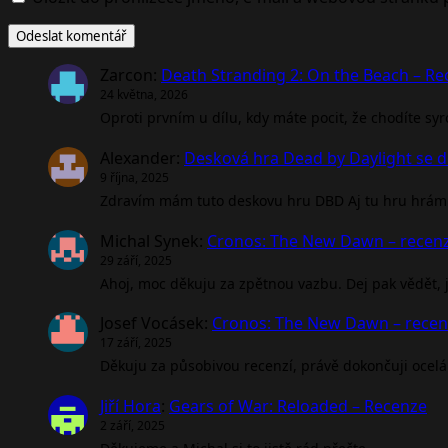
Zarcon
:
Death Stranding 2: On the Beach – R
24 května, 2026
Oproti prvním u dílu, kdy máte pocit, že chodíte sy
Alexander
:
Desková hra Dead by Daylight se d
9 října, 2025
Zdravím mám tuto deskovu hru DBD Aj tu hru hrám 
Michal Synek
:
Cronos: The New Dawn – recen
29 září, 2025
Ahoj, moc děkuju za zpětnou vazbu. Dej pak vědět, jak
Josef Vocásek
:
Cronos: The New Dawn – rece
17 září, 2025
Děkuju za působivou recenzí, právě dokončuji ocel
Jiří Hora
:
Gears of War: Reloaded – Recenze
2 září, 2025