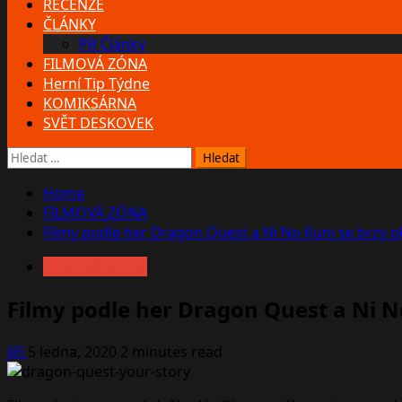
RECENZE
ČLÁNKY
PR Články
FILMOVÁ ZÓNA
Herní Tip Týdne
KOMIKSÁRNA
SVĚT DESKOVEK
Vyhledávání
Home
FILMOVÁ ZÓNA
Filmy podle her Dragon Quest a Ni No Kuni se brzy ob
FILMOVÁ ZÓNA
Filmy podle her Dragon Quest a Ni No
Jiří
5 ledna, 2020
2 minutes read