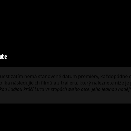
Quest zatím nemá stanovené datum premiéry, každopádně d
ika následujících filmů a z traileru, který naleznete níže je
u Ladjou kráčí Luca ve stopách svého otce. Jeho jedinou nadějí j