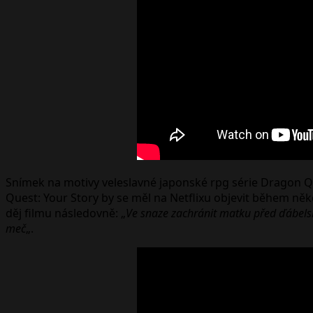
Snímek na motivy veleslavné japonské rpg série Dragon 
Quest: Your Story by se měl na Netflixu objevit během někol
děj filmu následovně: „
Ve snaze zachránit matku před ďábelsko
meč
„.