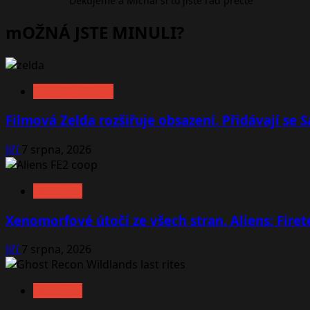
Děkujeme a Michal si to jistě rád přečte
mOŽNÁ JSTE MINULI?
FILMOVÁ ZÓNA
Filmová Zelda rozšiřuje obsazení. Přidávají se
Jiří
7 srpna, 2026
NOVINKY
Xenomorfové útočí ze všech stran. Aliens: Fire
Jiří
7 srpna, 2026
NOVINKY