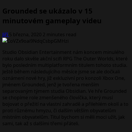
Grounded se ukázalo v 15
minutovém gameplay videu
Jiří
5 března, 2020
2 minutes read
Studio Obsidian Entertainment nám koncem minulého
roku dalo skvěle akční scifi RPG The Outer Worlds, které
bylo posledním multiplatformním titulem tohoto studia.
Ještě během následujícího měsíce jsme se ale dočkali
oznámení nové hry, jíž exkluzivní pro konzoli Xbox One,
jménem Grounded, jenž je tvořena menším
separovaným týmem studia Obsidian. Ve hře Grounded
se chopíme role zmenšeného človíčka, který musí
bojovat o přežití na vlastní zahradě a přilehlém okolí a to
proti různému hmyzu, či dalším větším obyvatelům
místním obyvatelům. Titul bychom si měli moci užít, jak
sami, tak až s dalšími třemi přáteli.