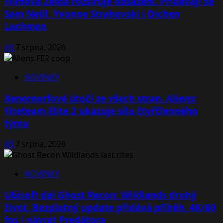
Filmová Zelda rozšiřuje obsazení. Přidávají se
Sam Neill, Yvonne Strahovski i Dichen
Lachman
Jiří
7 srpna, 2026
NOVINKY
Xenomorfové útočí ze všech stran. Aliens:
Fireteam Elite 2 ukazuje sílu čtyřčlenného
týmu
Jiří
7 srpna, 2026
NOVINKY
Ubisoft dal Ghost Recon: Wildlands druhý
život. Bezplatný update přidává příběh, 4K/60
fps i návrat Predátora