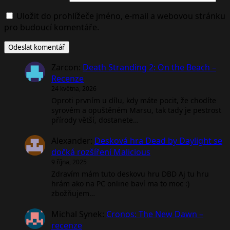
Uložit do prohlížeče jméno, e-mail a webovou stránku
pro budoucí komentáře.
Zarcon
:
Death Stranding 2: On the Beach –
Recenze
24 května, 2026
Oproti prvním u dílu, kdy máte pocit, že chodíte
syrovém a opuštěném Marsu, tak tady je pestrost
přírody větší, dostanete…
Alexander
:
Desková hra Dead by Daylight se
dočká rozšíření Malicious
9 října, 2025
Zdravím mám tuto deskovu hru DBD Aj tu hru
hrám ako na PC online baví ma to moc :)
zbožňujem…
Michal Synek
:
Cronos: The New Dawn –
recenze