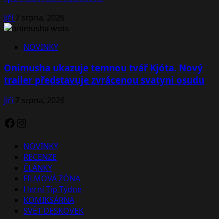
Jiří
7 srpna, 2026
NOVINKY
Onimusha ukazuje temnou tvář Kjóta. Nový
trailer představuje zvrácenou svatyni osudu
Jiří
7 srpna, 2026
Facebook
Instagram
NOVINKY
RECENZE
ČLÁNKY
FILMOVÁ ZÓNA
Herní Tip Týdne
KOMIKSÁRNA
SVĚT DESKOVEK