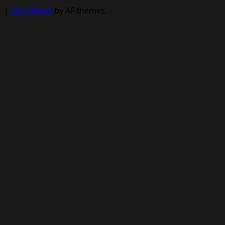
|
MoreNews
by AF themes.