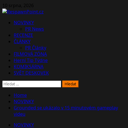
Skip
10 srpna, 2026
to
content
Primary
NOVINKY
Menu
PR News
RECENZE
ČLÁNKY
PR Články
FILMOVÁ ZÓNA
Herní Tip Týdne
KOMIKSÁRNA
SVĚT DESKOVEK
Vyhledávání
Home
NOVINKY
Grounded se ukázalo v 15 minutovém gameplay
videu
NOVINKY