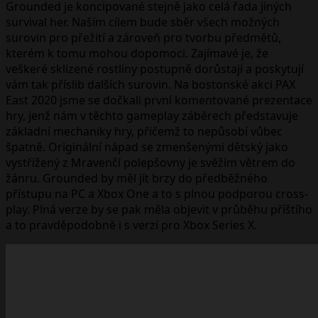
Grounded je koncipované stejně jako celá řada jiných
survival her. Naším cílem bude sběr všech možných
surovin pro přežití a zároveň pro tvorbu předmětů,
kterém k tomu mohou dopomoci. Zajímavé je, že
veškeré sklizené rostliny postupně dorůstají a poskytují
vám tak příslib dalších surovin. Na bostonské akci PAX
East 2020 jsme se dočkali první komentované prezentace
hry, jenž nám v těchto gameplay záběrech představuje
základní mechaniky hry, přičemž to nepůsobí vůbec
špatně. Originální nápad se zmenšenými dětský jako
vystřižený z Mravenčí polepšovny je svěžím větrem do
žánru. Grounded by měl jít brzy do předběžného
přístupu na PC a Xbox One a to s plnou podporou cross-
play. Plná verze by se pak měla objevit v průběhu příštího
a to pravděpodobně i s verzí pro Xbox Series X.