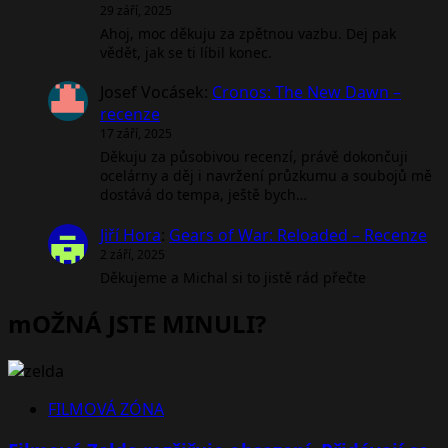
29 září, 2025
Ahoj, moc děkuju za zpětnou vazbu. Dej pak
vědět, jak se ti líbil konec.
Josef Vocásek
:
Cronos: The New Dawn –
recenze
17 září, 2025
Děkuju za působivou recenzí, právě dokončuji
ocelárny a děj i navržení průzkumu a soubojů mě
dostává do tempa, ještě bych…
Jiří Hora
:
Gears of War: Reloaded – Recenze
2 září, 2025
Děkujeme a Michal si to jistě rád přečte
mOŽNÁ JSTE MINULI?
FILMOVÁ ZÓNA