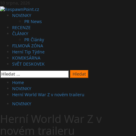
Skip
10 srpna, 2026
to
content
Primary
NOVINKY
Menu
PR News
RECENZE
ČLÁNKY
PR Články
FILMOVÁ ZÓNA
Herní Tip Týdne
KOMIKSÁRNA
SVĚT DESKOVEK
Vyhledávání
Home
NOVINKY
Herní World War Z v novém traileru
NOVINKY
Herní World War Z v
novém traileru