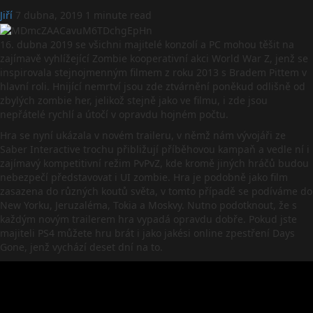
Jiří
7 dubna, 2019
1 minute read
16. dubna 2019 se všichni majitelé konzolí a PC mohou těšit na
zajímavě vyhlížející Zombie kooperativní akci World War Z, jenž se
inspirovala stejnojmenným filmem z roku 2013 s Bradem Pittem v
hlavní roli. Hnijící nemrtví jsou zde ztvárnění poněkud odlišně od
zbylých zombie her, jelikož stejně jako ve filmu, i zde jsou
nepřátelé rychlí a útočí v opravdu hojném počtu.
Hra se nyní ukázala v novém traileru, v němž nám vývojáři ze
Saber Interactive trochu přibližují příběhovou kampaň a vedle ní i
zajímavý kompetitivní režim PvPvZ, kde kromě jiných hráčů budou
nebezpečí představovat i UI zombie. Hra je podobně jako film
zasazena do různých koutů světa, v tomto případě se podíváme do
New Yorku, Jeruzaléma, Tokia a Moskvy. Nutno podotknout, že s
každým novým trailerem hra vypadá opravdu dobře. Pokud jste
majiteli PS4 můžete hru brát i jako jakési online zpestření Days
Gone, jenž vychází deset dní na to.