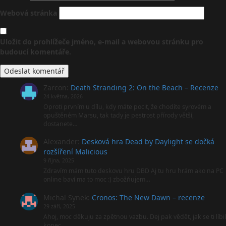
Webová stránka
Uložit do prohlížeče jméno, e-mail a webovou stránku pro
budoucí komentáře.
Zarcon
:
Death Stranding 2: On the Beach – Recenze
24 května, 2026
Oproti prvním u dílu, kdy máte pocit, že chodíte syrovém a
opuštěném Marsu, tak tady je pestrost přírody větší,
dostanete…
Alexander
:
Desková hra Dead by Daylight se dočká
rozšíření Malicious
9 října, 2025
Zdravím mám tuto deskovu hru DBD Aj tu hru hrám ako na PC
online baví ma to moc :) zbožňujem…
Michal Synek
:
Cronos: The New Dawn – recenze
29 září, 2025
Ahoj, moc děkuju za zpětnou vazbu. Dej pak vědět, jak se ti líbil
konec.