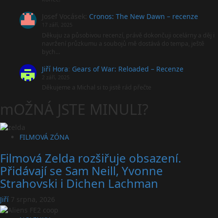
Josef Vocásek
:
Cronos: The New Dawn – recenze
17 září, 2025
Děkuju za působivou recenzí, právě dokončuji ocelárny a děj i
navržení průzkumu a soubojů mě dostává do tempa, ještě
bych…
Jiří Hora
:
Gears of War: Reloaded – Recenze
2 září, 2025
Děkujeme a Michal si to jistě rád přečte
mOŽNÁ JSTE MINULI?
FILMOVÁ ZÓNA
Filmová Zelda rozšiřuje obsazení.
Přidávají se Sam Neill, Yvonne
Strahovski i Dichen Lachman
Jiří
7 srpna, 2026