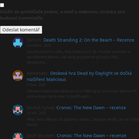
Uložit do prohlížeče jméno, e-mail a webovou stránku pro
budoucí komentáře.
Zarcon
:
Death Stranding 2: On the Beach – Recenze
24 května, 2026
Oproti prvním u dílu, kdy máte pocit, že chodíte syrovém a
opuštěném Marsu, tak tady je pestrost přírody větší,
dostanete…
Alexander
:
Desková hra Dead by Daylight se dočká
rozšíření Malicious
9 října, 2025
Zdravím mám tuto deskovu hru DBD Aj tu hru hrám ako na PC
online baví ma to moc :) zbožňujem…
Michal Synek
:
Cronos: The New Dawn – recenze
29 září, 2025
Ahoj, moc děkuju za zpětnou vazbu. Dej pak vědět, jak se ti líbil
konec.
Josef Vocásek
:
Cronos: The New Dawn – recenze