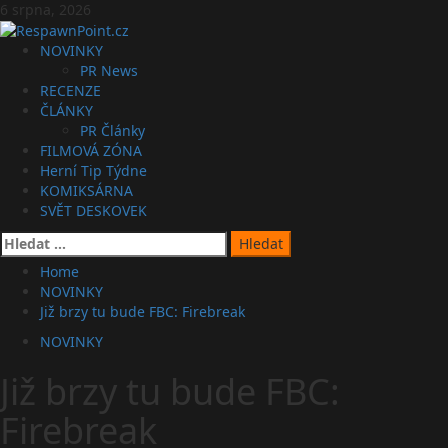
Skip
6 srpna, 2026
to
content
Primary
NOVINKY
Menu
PR News
RECENZE
ČLÁNKY
PR Články
FILMOVÁ ZÓNA
Herní Tip Týdne
KOMIKSÁRNA
SVĚT DESKOVEK
Vyhledávání
Home
NOVINKY
Již brzy tu bude FBC: Firebreak
NOVINKY
Již brzy tu bude FBC:
Firebreak