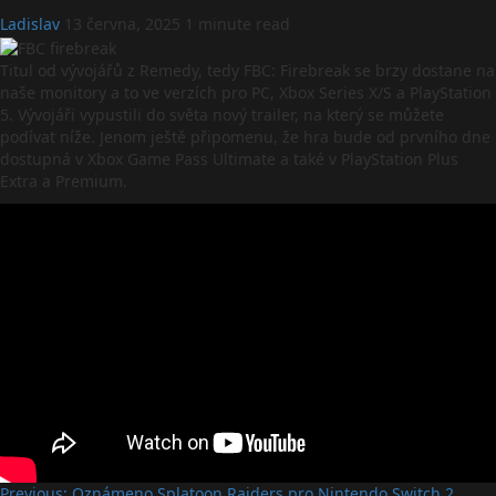
Ladislav
13 června, 2025
1 minute read
Titul od vývojářů z Remedy, tedy FBC: Firebreak se brzy dostane na
naše monitory a to ve verzích pro PC, Xbox Series X/S a PlayStation
5. Vývojáři vypustili do světa nový trailer, na který se můžete
podívat níže. Jenom ještě připomenu, že hra bude od prvního dne
dostupná v Xbox Game Pass Ultimate a také v PlayStation Plus
Extra a Premium.
Previous:
Oznámeno Splatoon Raiders pro Nintendo Switch 2