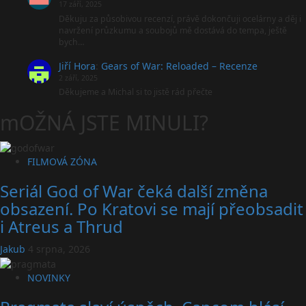
17 září, 2025
Děkuju za působivou recenzí, právě dokončuji ocelárny a děj i
navržení průzkumu a soubojů mě dostává do tempa, ještě
bych…
Jiří Hora
:
Gears of War: Reloaded – Recenze
2 září, 2025
Děkujeme a Michal si to jistě rád přečte
mOŽNÁ JSTE MINULI?
FILMOVÁ ZÓNA
Seriál God of War čeká další změna
obsazení. Po Kratovi se mají přeobsadit
i Atreus a Thrud
Jakub
4 srpna, 2026
NOVINKY