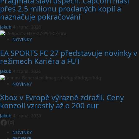
Pragmata slaví úspěch. Capcom hlásí
přes 2,5 milionu prodaných kopií a
naznačuje pokračování
Jakub
4 srpna, 2026
NOVINKY
EA SPORTS FC 27 představuje novinky v
režimech Kariéra a FUT
Jakub
4 srpna, 2026
NOVINKY
Xbox v Evropě výrazně zdražil. Ceny
konzolí vzrostly až o 200 eur
Jakub
4 srpna, 2026
Facebook
Instagram
NOVINKY
RECENZE