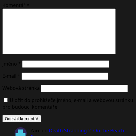
Komentář
*
Jméno
*
E-mail
*
Webová stránka
Uložit do prohlížeče jméno, e-mail a webovou stránku
pro budoucí komentáře.
Zarcon
:
Death Stranding 2: On the Beach –