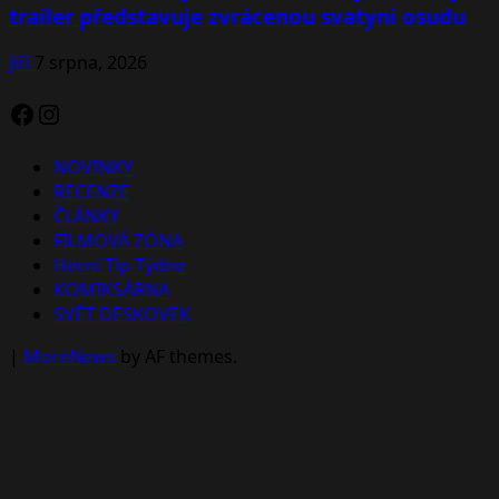
trailer představuje zvrácenou svatyni osudu
Jiří
7 srpna, 2026
Facebook
Instagram
NOVINKY
RECENZE
ČLÁNKY
FILMOVÁ ZÓNA
Herní Tip Týdne
KOMIKSÁRNA
SVĚT DESKOVEK
|
MoreNews
by AF themes.