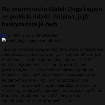
Na soundtracku Watch Dogs Legion
se podílela mladá skupina, jejíž
baskytarista je čech
Jiří
29 října, 2020
2 minutes read
Těžko si v současnosti představit hru, která by mezi hráči
zabodovala a neměla zároveň vytříbený soundtrack. Já k
této tématice osobně přilnul s legendárním NHL 07,
které mi ukázalo, že herní soundtrack může být
prostorem, kde se dříve méně známé kapely mohou
zviditelnit. Tehdy jsem tak přišel na kapely jako Good
Riddance nebo Anti-Flag. Herní soundtracky jsou
speciální tím, že v nich můžete najít skladby skutečně
všemožných žánrů. My momentálně recenzujeme Watch
Dogs Legion a již nyní vám můžeme prozradit, že
soundtrack této hry stojí opravdu za to.