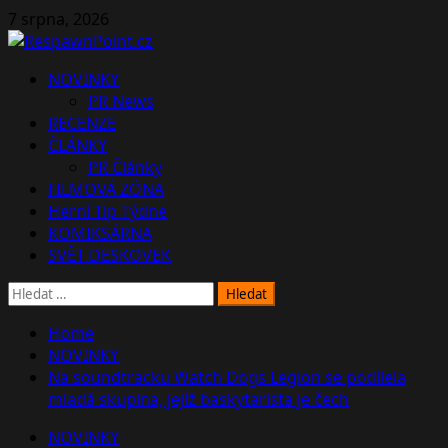
Skip
7 srpna, 2026
to
content
Primary
NOVINKY
Menu
PR News
RECENZE
ČLÁNKY
PR Články
FILMOVÁ ZÓNA
Herní Tip Týdne
KOMIKSÁRNA
SVĚT DESKOVEK
Vyhledávání
Home
NOVINKY
Na soundtracku Watch Dogs Legion se podílela
mladá skupina, jejíž baskytarista je čech
NOVINKY