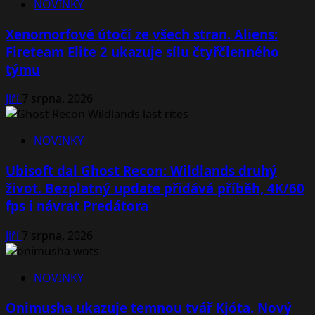
NOVINKY
Xenomorfové útočí ze všech stran. Aliens:
Fireteam Elite 2 ukazuje sílu čtyřčlenného
týmu
Jiří
7 srpna, 2026
NOVINKY
Ubisoft dal Ghost Recon: Wildlands druhý
život. Bezplatný update přidává příběh, 4K/60
fps i návrat Predátora
Jiří
7 srpna, 2026
NOVINKY
Onimusha ukazuje temnou tvář Kjóta. Nový