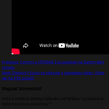
Post
Previous:
Control a HITMAN 3 se podívají na Switch díky
cloudu
navigation
Next:
Demon’s Souls se ukazuje v gameplay videu. Víme,
jak na PS5 poběží
Napsat komentář
Vaše e-mailová adresa nebude zveřejněna.
Vyžadované
informace jsou označeny
*