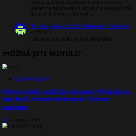
Děkuju za působivou recenzí, právě dokončuji
ocelárny a děj i navržení průzkumu a soubojů mě
dostává do tempa, ještě bych…
Jiří Hora
:
Gears of War: Reloaded – Recenze
2 září, 2025
Děkujeme a Michal si to jistě rád přečte
mOŽNÁ JSTE MINULI?
FILMOVÁ ZÓNA
Filmová Zelda rozšiřuje obsazení. Přidávají se
Sam Neill, Yvonne Strahovski i Dichen
Lachman
Jiří
7 srpna, 2026