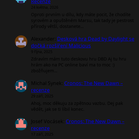
Recenze
24 května, 2026
Oproti prvním u dílu, kdy máte pocit, že chodíte
syrovém a opuštěném Marsu, tak tady je pestrost
přírody větší, dostanete…
Alexander
:
Desková hra Dead by Daylight se
dočká rozšíření Malicious
9 října, 2025
Zdravím mám tuto deskovu hru DBD Aj tu hru
hrám ako na PC online baví ma to moc :)
zbožňujem…
Michal Synek
:
Cronos: The New Dawn –
recenze
29 září, 2025
Ahoj, moc děkuju za zpětnou vazbu. Dej pak
vědět, jak se ti líbil konec.
Josef Vocásek
:
Cronos: The New Dawn –
recenze
17 září, 2025