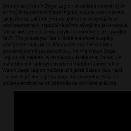
Soundtrack Watch Dogs: Legion si zakládá na typických
britských hudebních žánrech jako je punk, rock a metal.
Jak jistě víte, tak rádi podporujeme české vývojáře a i
když soundtrack nepodléhá přímo vývoji hry jako takové,
tak se sluší zmínit, že na playlistu zmíněné hry se podílel
čech. Tím je baskytarista britské metalové skupiny
Savage Messiah, Míra Sláma, která ve svém žánru
poměrně strmě stoupá vzhůru. Ve hře Watch Dogs
Legion tak najdete jejich skladbu Hellblazer. Pokud ale
máte obecně rádi výše uvedené hudební žánry, tak si
Watch Dogs Legion můžete užít ještě daleko více. Naší
recenzi hry čekejte již na konci tohoto týdne. Níže se
můžete podívat na oficiální klip ke zmíněné skladbě.