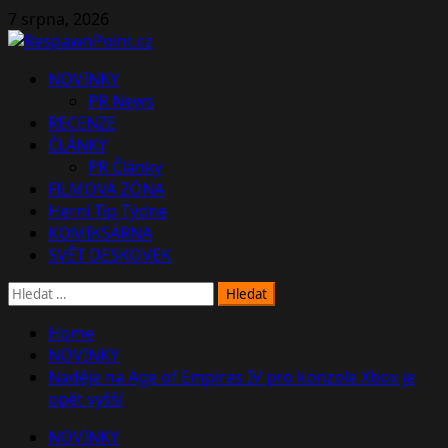
Skip
7 srpna, 2026
to
content
Primary
NOVINKY
Menu
PR News
RECENZE
ČLÁNKY
PR Články
FILMOVÁ ZÓNA
Herní Tip Týdne
KOMIKSÁRNA
SVĚT DESKOVEK
Vyhledávání
Home
NOVINKY
Naděje na Age of Empires IV pro konzole Xbox je
opět vyšší
NOVINKY