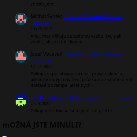
zbožňujem…
Michal Synek
:
Cronos: The New Dawn –
recenze
29 září, 2025
Ahoj, moc děkuju za zpětnou vazbu. Dej pak
vědět, jak se ti líbil konec.
Josef Vocásek
:
Cronos: The New Dawn –
recenze
17 září, 2025
Děkuju za působivou recenzí, právě dokončuji
ocelárny a děj i navržení průzkumu a soubojů mě
dostává do tempa, ještě bych…
Jiří Hora
:
Gears of War: Reloaded – Recenze
2 září, 2025
Děkujeme a Michal si to jistě rád přečte
mOŽNÁ JSTE MINULI?