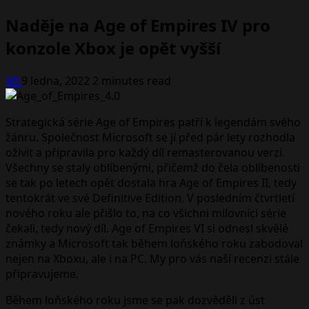
Naděje na Age of Empires IV pro
konzole Xbox je opět vyšší
Jiří
9 ledna, 2022
2 minutes read
Strategická série Age of Empires patří k legendám svého
žánru. Společnost Microsoft se jí před pár lety rozhodla
oživit a připravila pro každý díl remasterovanou verzi.
Všechny se staly oblíbenými, přičemž do čela oblíbenosti
se tak po letech opět dostala hra Age of Empires II, tedy
tentokrát ve své Definitive Edition. V posledním čtvrtletí
nového roku ale přišlo to, na co všichni milovníci série
čekali, tedy nový díl. Age of Empires VI si odnesl skvělé
známky a Microsoft tak během loňského roku zabodoval
nejen na Xboxu, ale i na PC. My pro vás naší recenzi stále
připravujeme.
Během loňského roku jsme se pak dozvěděli z úst