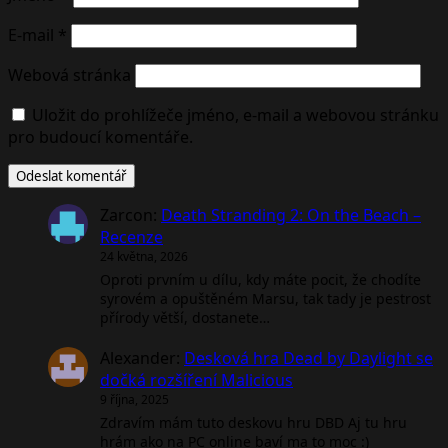
E-mail
*
Webová stránka
Uložit do prohlížeče jméno, e-mail a webovou stránku
pro budoucí komentáře.
Zarcon
:
Death Stranding 2: On the Beach –
Recenze
24 května, 2026
Oproti prvním u dílu, kdy máte pocit, že chodíte
syrovém a opuštěném Marsu, tak tady je pestrost
přírody větší, dostanete…
Alexander
:
Desková hra Dead by Daylight se
dočká rozšíření Malicious
9 října, 2025
Zdravím mám tuto deskovu hru DBD Aj tu hru
hrám ako na PC online baví ma to moc :)