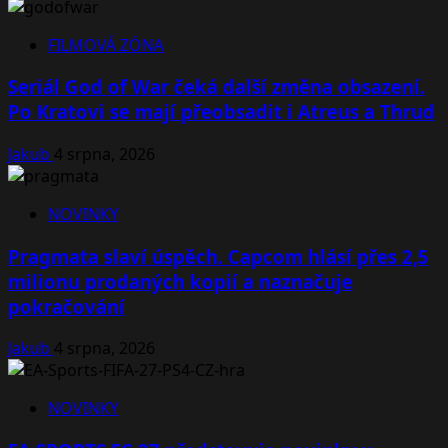
FILMOVÁ ZÓNA
Seriál God of War čeká další změna obsazení.
Po Kratovi se mají přeobsadit i Atreus a Thrud
Jakub
4 srpna, 2026
NOVINKY
Pragmata slaví úspěch. Capcom hlásí přes 2,5
milionu prodaných kopií a naznačuje
pokračování
Jakub
4 srpna, 2026
NOVINKY