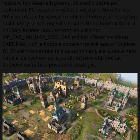
režiséra hry Adama Isgreena, že studio začne po
dokončení PC verze přemýšlet o verzi pro Xbox Series.
NYní se zdá, že by vývojáři mohli mít hotový již nějaký ten
build, který se měl objevit v Insider Hubu konzolí Xbox. V
nabídce Insider Hubu se totiž objevila hra
XIP_CAR_JANUARY_2022. CAR má být přitom zkratkou
CARDINAL, což je kódové označení právě Age of Empires
IV. Oficiální oznámení to sice zatím není, ale vzrůstá nám
naděje, že bychom se letos skutečně mohli dočkat
Xboxové verze této povedené strategie.