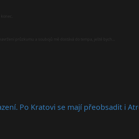
l konec.
i navržení průzkumu a soubojů mě dostává do tempa, ještě bych…
zení. Po Kratovi se mají přeobsadit i At