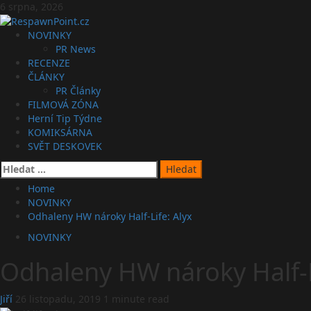
Skip
6 srpna, 2026
to
content
Primary
NOVINKY
Menu
PR News
RECENZE
ČLÁNKY
PR Články
FILMOVÁ ZÓNA
Herní Tip Týdne
KOMIKSÁRNA
SVĚT DESKOVEK
Vyhledávání
Home
NOVINKY
Odhaleny HW nároky Half-Life: Alyx
NOVINKY
Odhaleny HW nároky Half-L
Jiří
26 listopadu, 2019
1 minute read