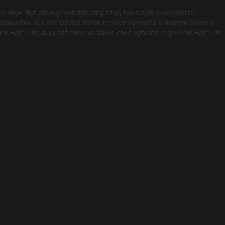
 Alyx. Byť jde o plnohodnotný titul, tak nejde o regulérní
lokvaška. Na hře dělalo zatím nejvíce vývojářů v historii Valve a
alf-Life: Alyx zažehne ve Valve chuť vytvořit regulérní Half-Life