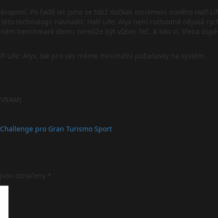
pení. Po řadě let jsme se totiž dočkali oznámení nového Half-Life:
 této technologii navnadit. Half-Life: Alyx není rozhodně nějaká rych
ném benchmark demu nemůže být vůbec řeč. A kdo ví, třeba úspěch H
Half-Life: Alyx, tak pro vás máme minimální požadavky na systém.
B VRAM)
l Challenge pro Gran Turismo Sport
 jsou označeny
*