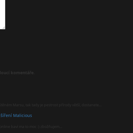
udoucí komentáře.
štěném Marsu, tak tady je pestrost přírody větší, dostanete…
šíření Malicious
online baví ma to moc :) zbožňujem…