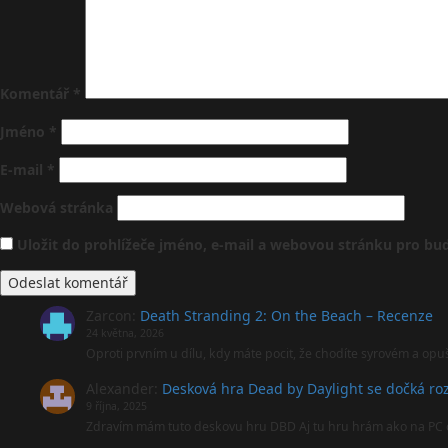
Komentář
*
Jméno
*
E-mail
*
Webová stránka
Uložit do prohlížeče jméno, e-mail a webovou stránku pro b
Zarcon
:
Death Stranding 2: On the Beach – Recenze
24 května, 2026
Oproti prvním u dílu, kdy máte pocit, že chodíte syrovém a opu
Alexander
:
Desková hra Dead by Daylight se dočká roz
9 října, 2025
Zdravím mám tuto deskovu hru DBD Aj tu hru hrám ako na PC 