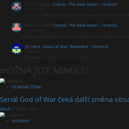
Michal Synek
:
Cronos: The New Dawn – recenze
29 září, 2025
Ahoj, moc děkuju za zpětnou vazbu. Dej pak vědět, jak se ti líbi
Josef Vocásek
:
Cronos: The New Dawn – recenze
17 září, 2025
Děkuju za působivou recenzí, právě dokončuji ocelárny a děj 
Jiří Hora
:
Gears of War: Reloaded – Recenze
2 září, 2025
Děkujeme a Michal si to jistě rád přečte
mOŽNÁ JSTE MINULI?
FILMOVÁ ZÓNA
Seriál God of War čeká další změna obsa
Jakub
4 srpna, 2026
NOVINKY