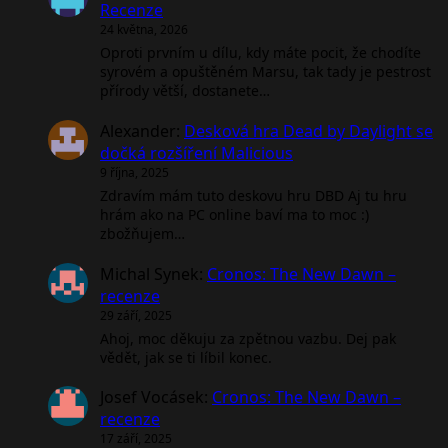
Recenze
24 května, 2026
Oproti prvním u dílu, kdy máte pocit, že chodíte
syrovém a opuštěném Marsu, tak tady je pestrost
přírody větší, dostanete…
Alexander
:
Desková hra Dead by Daylight se
dočká rozšíření Malicious
9 října, 2025
Zdravím mám tuto deskovu hru DBD Aj tu hru
hrám ako na PC online baví ma to moc :)
zbožňujem…
Michal Synek
:
Cronos: The New Dawn –
recenze
29 září, 2025
Ahoj, moc děkuju za zpětnou vazbu. Dej pak
vědět, jak se ti líbil konec.
Josef Vocásek
:
Cronos: The New Dawn –
recenze
17 září, 2025