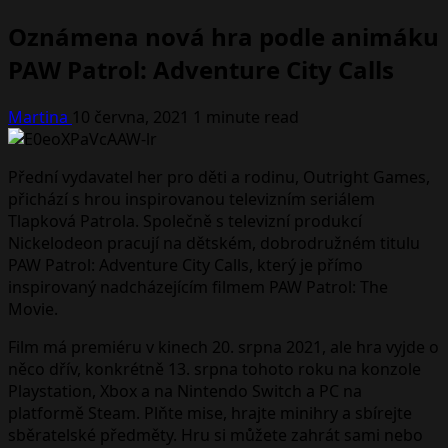
Oznámena nová hra podle animáku
PAW Patrol: Adventure City Calls
Martina
10 června, 2021
1 minute read
Přední vydavatel her pro děti a rodinu, Outright Games,
přichází s hrou inspirovanou televizním seriálem
Tlapková Patrola. Společně s televizní produkcí
Nickelodeon pracují na dětském, dobrodružném titulu
PAW Patrol: Adventure City Calls, který je přímo
inspirovaný nadcházejícím filmem PAW Patrol: The
Movie.
Film má premiéru v kinech 20. srpna 2021, ale hra vyjde o
něco dřív, konkrétně 13. srpna tohoto roku na konzole
Playstation, Xbox a na Nintendo Switch a PC na
platformě Steam. Plňte mise, hrajte minihry a sbírejte
sběratelské předměty. Hru si můžete zahrát sami nebo