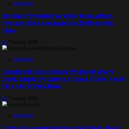
NOVINKY
Xenomorfové útočí ze všech stran. Aliens:
Fireteam Elite 2 ukazuje sílu čtyřčlenného
týmu
Jiří
7 srpna, 2026
NOVINKY
Ubisoft dal Ghost Recon: Wildlands druhý
život. Bezplatný update přidává příběh, 4K/60
fps i návrat Predátora
Jiří
7 srpna, 2026
NOVINKY
Onimusha ukazuje temnou tvář Kjóta. Nový