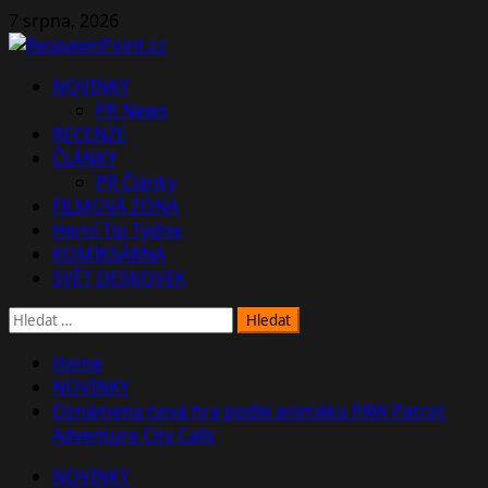
Skip
7 srpna, 2026
to
content
Primary
NOVINKY
Menu
PR News
RECENZE
ČLÁNKY
PR Články
FILMOVÁ ZÓNA
Herní Tip Týdne
KOMIKSÁRNA
SVĚT DESKOVEK
Vyhledávání
Home
NOVINKY
Oznámena nová hra podle animáku PAW Patrol:
Adventure City Calls
NOVINKY