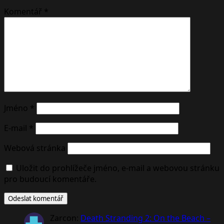
Komentář
*
Jméno
*
E-mail
*
Webová stránka
Uložit do prohlížeče jméno, e-mail a webovou stránku
pro budoucí komentáře.
Zarcon
:
Death Stranding 2: On the Beach –