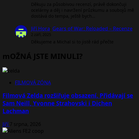
Děkuju za působivou recenzí, právě dokončuji
ocelárny a děj i navržení průzkumu a soubojů mě
dostává do tempa, ještě bych…
Jiří Hora
:
Gears of War: Reloaded – Recenze
2 září, 2025
Děkujeme a Michal si to jistě rád přečte
mOŽNÁ JSTE MINULI?
FILMOVÁ ZÓNA
Filmová Zelda rozšiřuje obsazení. Přidávají se
Sam Neill, Yvonne Strahovski i Dichen
Lachman
Jiří
7 srpna, 2026