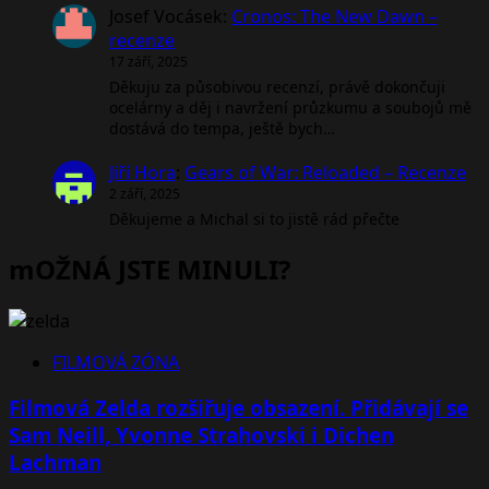
Josef Vocásek
:
Cronos: The New Dawn –
recenze
17 září, 2025
Děkuju za působivou recenzí, právě dokončuji
ocelárny a děj i navržení průzkumu a soubojů mě
dostává do tempa, ještě bych…
Jiří Hora
:
Gears of War: Reloaded – Recenze
2 září, 2025
Děkujeme a Michal si to jistě rád přečte
mOŽNÁ JSTE MINULI?
FILMOVÁ ZÓNA
Filmová Zelda rozšiřuje obsazení. Přidávají se
Sam Neill, Yvonne Strahovski i Dichen
Lachman