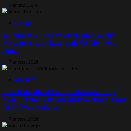
Jiří
7 srpna, 2026
NOVINKY
Xenomorfové útočí ze všech stran. Aliens:
Fireteam Elite 2 ukazuje sílu čtyřčlenného
týmu
Jiří
7 srpna, 2026
NOVINKY
Ubisoft dal Ghost Recon: Wildlands druhý
život. Bezplatný update přidává příběh, 4K/60
fps i návrat Predátora
Jiří
7 srpna, 2026