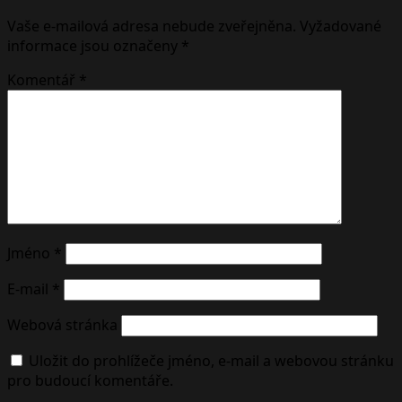
Vaše e-mailová adresa nebude zveřejněna.
Vyžadované
informace jsou označeny
*
Komentář
*
Jméno
*
E-mail
*
Webová stránka
Uložit do prohlížeče jméno, e-mail a webovou stránku
pro budoucí komentáře.