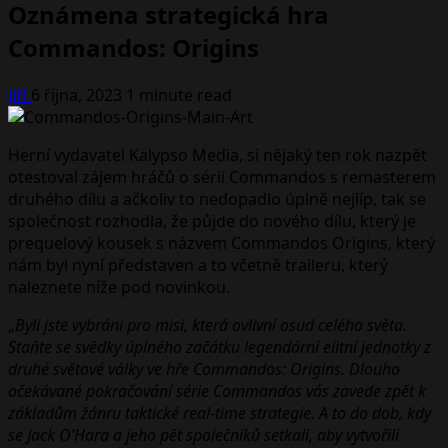
Oznámena strategická hra
Commandos: Origins
Jiří
6 října, 2023
1 minute read
Herní vydavatel Kalypso Media, si nějaký ten rok nazpět
otestoval zájem hráčů o sérii Commandos s remasterem
druhého dílu a ačkoliv to nedopadlo úplně nejlíp, tak se
společnost rozhodla, že půjde do nového dílu, který je
prequelový kousek s názvem Commandos Origins, který
nám byl nyní představen a to včetně traileru, který
naleznete níže pod novinkou.
„
Byli jste vybráni pro misi, která ovlivní osud celého světa.
Staňte se svědky úplného začátku legendární elitní jednotky z
druhé světové války ve hře Commandos: Origins. Dlouho
očekávané pokračování série Commandos vás zavede zpět k
základům žánru taktické real-time strategie. A to do dob, kdy
se Jack O’Hara a jeho pět společníků setkali, aby vytvořili