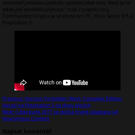
nechvalně proslulou jednotku vyslanou plnit mise, které by se
nikdo jiný neodvážil přijmout.
“ stojí v popisku hry.
Commandos Origins je ve vývoji pro PC, Xbox Series X/S a
Playstation 5.
Post
Previous:
Horizon Forbidden West: Complete Edition
dorazí na Playstation 5 na dvou discích
navigation
Next:
Cyberpunk 2077 se dočká hrané adaptace od
Anonymous Content
Napsat komentář