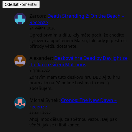
Zarcon
:
Death Stranding 2: On the Beach –
Recenze
24 května, 2026
Oproti prvním u dílu, kdy máte pocit, že chodíte
syrovém a opuštěném Marsu, tak tady je pestrost
přírody větší, dostanete…
Alexander
:
Desková hra Dead by Daylight se
dočká rozšíření Malicious
9 října, 2025
Zdravím mám tuto deskovu hru DBD Aj tu hru
hrám ako na PC online baví ma to moc :)
zbožňujem…
Michal Synek
:
Cronos: The New Dawn –
recenze
29 září, 2025
Ahoj, moc děkuju za zpětnou vazbu. Dej pak
vědět, jak se ti líbil konec.