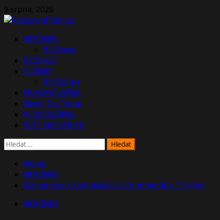
Skip
9 srpna, 2026
to
content
Primary
NOVINKY
Menu
PR News
RECENZE
ČLÁNKY
PR Články
FILMOVÁ ZÓNA
Herní Tip Týdne
KOMIKSÁRNA
SVĚT DESKOVEK
Vyhledávání
Home
NOVINKY
Oznámena strategická hra Commandos: Origins
NOVINKY