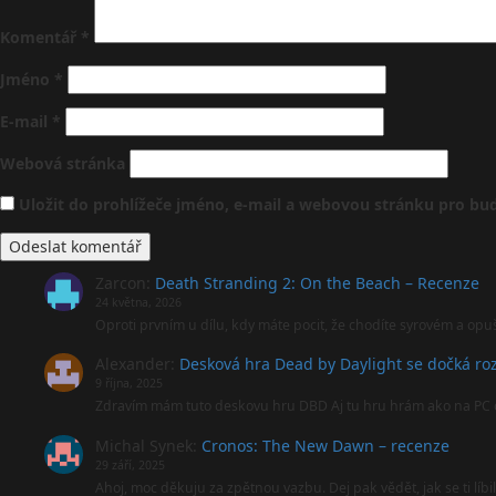
Komentář
*
Jméno
*
E-mail
*
Webová stránka
Uložit do prohlížeče jméno, e-mail a webovou stránku pro b
Zarcon
:
Death Stranding 2: On the Beach – Recenze
24 května, 2026
Oproti prvním u dílu, kdy máte pocit, že chodíte syrovém a opu
Alexander
:
Desková hra Dead by Daylight se dočká roz
9 října, 2025
Zdravím mám tuto deskovu hru DBD Aj tu hru hrám ako na PC 
Michal Synek
:
Cronos: The New Dawn – recenze
29 září, 2025
Ahoj, moc děkuju za zpětnou vazbu. Dej pak vědět, jak se ti líbi