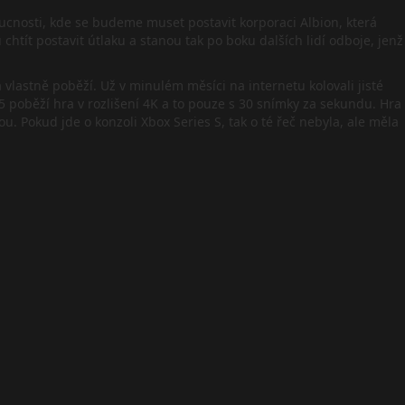
oucnosti, kde se budeme muset postavit korporaci Albion, která
htít postavit útlaku a stanou tak po boku dalších lidí odboje, jenž
vlastně poběží. Už v minulém měsíci na internetu kolovali jisté
 5 poběží hra v rozlišení 4K a to pouze s 30 snímky za sekundu. Hra
 Pokud jde o konzoli Xbox Series S, tak o té řeč nebyla, ale měla