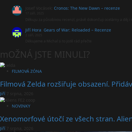
Josef Vocásek
:
Cronos: The New Dawn – recenze
17 září, 2025
Děkuju za působivou recenzí, právě dokončuji ocelárny a děj 
Jiří Hora
:
Gears of War: Reloaded – Recenze
2 září, 2025
Děkujeme a Michal si to jistě rád přečte
mOŽNÁ JSTE MINULI?
FILMOVÁ ZÓNA
Filmová Zelda rozšiřuje obsazení. Přidá
Jiří
7 srpna, 2026
NOVINKY
Xenomorfové útočí ze všech stran. Alien
Jiří
7 srpna, 2026