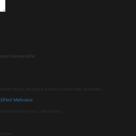
udoucí komentáře.
štěném Marsu, tak tady je pestrost přírody větší, dostanete…
šíření Malicious
online baví ma to moc :) zbožňujem…
l konec.