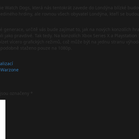
série Watch Dogs, která nás tentokrát zavede do Londýna blízké bud
diného hrdiny, ale rovnou všech obyvatel Londýna, kteří se budou c
 generace, určitě vás bude zajímat to, jak na nových konzolích hra 
i jako pravdivé. Tak tedy. Na konzolích Xbox Series X a Playstation
et vícero grafických režimů, což může být na jednu stranu výhodou.
vděpodobně staženo pouze na 1080p.
alizací
: Warzone
 jsou označeny
*