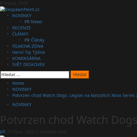
Skip
8 srpna, 2026
to
content
Primary
NOVINKY
Menu
PR News
RECENZE
ČLÁNKY
PR Články
FILMOVÁ ZÓNA
Herní Tip Týdne
KOMIKSÁRNA
SVĚT DESKOVEK
Vyhledávání
Home
NOVINKY
Potvrzen chod Watch Dogs: Legion na konzolích Xbox Series X
NOVINKY
Potvrzen chod Watch Dogs: 
Jiří
19 října, 2020
2 minutes read