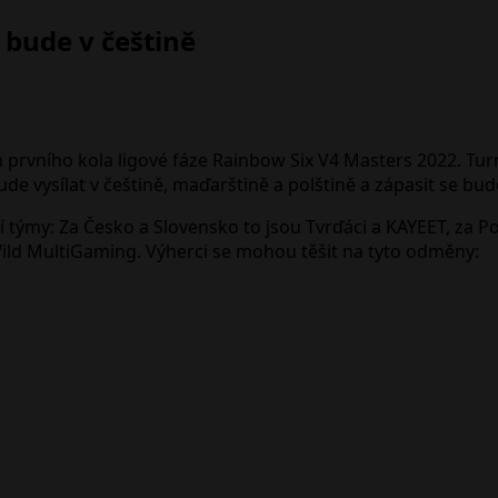
 bude v češtině
 prvního kola ligové fáze Rainbow Six V4 Masters 2022. Tur
bude vysílat v češtině, maďarštině a polštině a zápasit se b
í týmy: Za Česko a Slovensko to jsou Tvrďáci a KAYEET, za 
ild MultiGaming. Výherci se mohou těšit na tyto odměny: