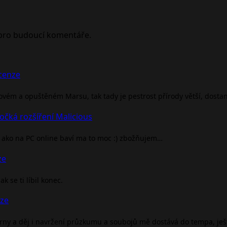
 pro budoucí komentáře.
ecenze
rovém a opuštěném Marsu, tak tady je pestrost přírody větší, dosta
očká rozšíření Malicious
ako na PC online baví ma to moc :) zbožňujem…
ze
 se ti líbil konec.
nze
árny a děj i navržení průzkumu a soubojů mě dostává do tempa, je