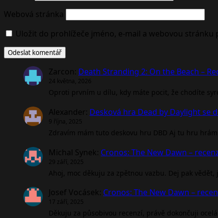
Webová stránka
Uložit do prohlížeče jméno, e-mail a webovou stránku
Zarcon
:
Death Stranding 2: On the Beach – R
24 května, 2026
Oproti prvním u dílu, kdy máte pocit, že chodíte sy
Alexander
:
Desková hra Dead by Daylight se d
9 října, 2025
Zdravím mám tuto deskovu hru DBD Aj tu hru hrám 
Michal Synek
:
Cronos: The New Dawn – recen
29 září, 2025
Ahoj, moc děkuju za zpětnou vazbu. Dej pak vědět, jak
Josef Vocásek
:
Cronos: The New Dawn – rece
17 září, 2025
Děkuju za působivou recenzí, právě dokončuji ocel