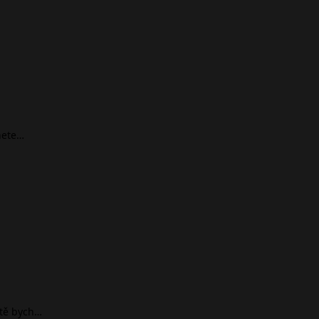
nete…
ště bych…