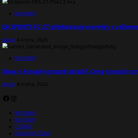
NOVINKY
EA SPORTS FC 27 představuje novinky v režimec
Jakub
4 srpna, 2026
NOVINKY
Xbox v Evropě výrazně zdražil. Ceny konzolí vzr
Jakub
4 srpna, 2026
Facebook
Instagram
NOVINKY
RECENZE
ČLÁNKY
FILMOVÁ ZÓNA