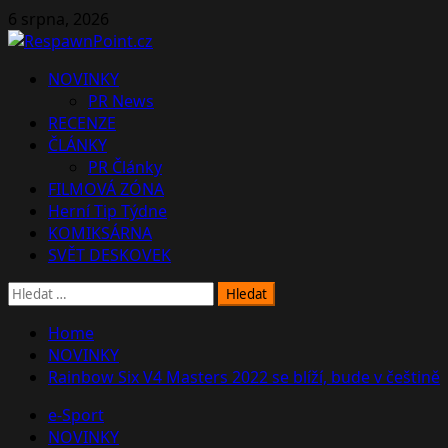
Skip
6 srpna, 2026
to
content
Primary
NOVINKY
Menu
PR News
RECENZE
ČLÁNKY
PR Články
FILMOVÁ ZÓNA
Herní Tip Týdne
KOMIKSÁRNA
SVĚT DESKOVEK
Vyhledávání
Home
NOVINKY
Rainbow Six V4 Masters 2022 se blíží, bude v češtině
e-Sport
NOVINKY