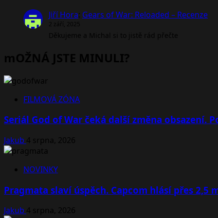
Jiří Hora
:
Gears of War: Reloaded – Recenze
2 září, 2025
Děkujeme a Michal si to jistě rád přečte
mOŽNÁ JSTE MINULI?
FILMOVÁ ZÓNA
Seriál God of War čeká další změna obsazení. Po
Jakub
4 srpna, 2026
NOVINKY
Pragmata slaví úspěch. Capcom hlásí přes 2,5 
Jakub
4 srpna, 2026