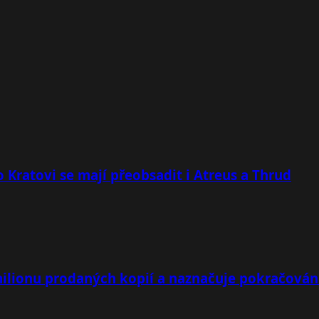
 Kratovi se mají přeobsadit i Atreus a Thrud
milionu prodaných kopií a naznačuje pokračován