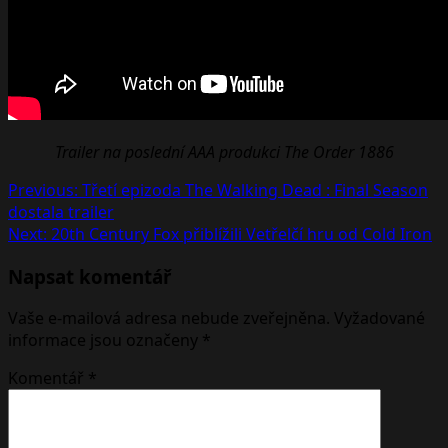
Trailer na poslední AAA produkci The Order 1886
Post
Previous:
Třetí epizoda The Walking Dead : Final Season
dostala trailer
navigation
Next:
20th Century Fox přiblížili Vetřelčí hru od Cold Iron
Napsat komentář
Vaše e-mailová adresa nebude zveřejněna.
Vyžadované
informace jsou označeny
*
Komentář
*