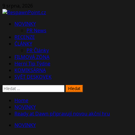
Skip
9 srpna, 2026
to
content
Primary
NOVINKY
Menu
PR News
RECENZE
ČLÁNKY
PR Články
FILMOVÁ ZÓNA
Herní Tip Týdne
KOMIKSÁRNA
SVĚT DESKOVEK
Vyhledávání
Home
NOVINKY
Ready at Dawn připravují novou akční hru
NOVINKY