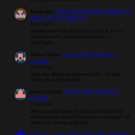
Alexander
:
Desková hra Dead by Daylight se
dočká rozšíření Malicious
9 října, 2025
Zdravím mám tuto deskovu hru DBD Aj tu hru
hrám ako na PC online baví ma to moc :)
zbožňujem…
Michal Synek
:
Cronos: The New Dawn –
recenze
29 září, 2025
Ahoj, moc děkuju za zpětnou vazbu. Dej pak
vědět, jak se ti líbil konec.
Josef Vocásek
:
Cronos: The New Dawn –
recenze
17 září, 2025
Děkuju za působivou recenzí, právě dokončuji
ocelárny a děj i navržení průzkumu a soubojů mě
dostává do tempa, ještě bych…
Jiří Hora
:
Gears of War: Reloaded – Recenze