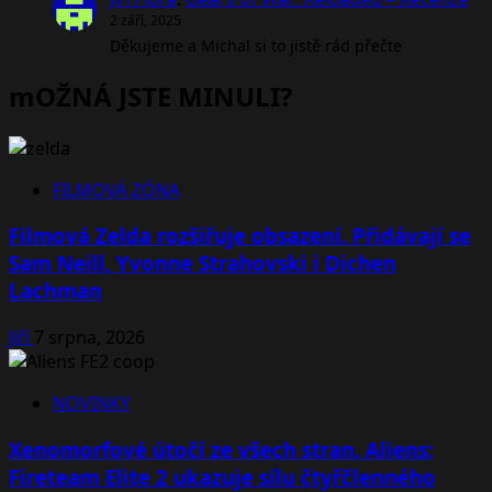
2 září, 2025
Děkujeme a Michal si to jistě rád přečte
mOŽNÁ JSTE MINULI?
FILMOVÁ ZÓNA
Filmová Zelda rozšiřuje obsazení. Přidávají se
Sam Neill, Yvonne Strahovski i Dichen
Lachman
Jiří
7 srpna, 2026
NOVINKY
Xenomorfové útočí ze všech stran. Aliens:
Fireteam Elite 2 ukazuje sílu čtyřčlenného