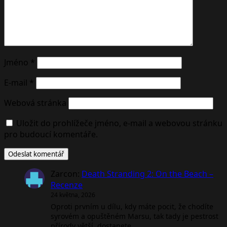
Jméno
*
E-mail
*
Webová stránka
Uložit do prohlížeče jméno, e-mail a webovou stránku
pro budoucí komentáře.
Zarcon
:
Death Stranding 2: On the Beach –
Recenze
24 května, 2026
Oproti prvním u dílu, kdy máte pocit, že chodíte
syrovém a opuštěném Marsu, tak tady je pestrost
přírody větší, dostanete…