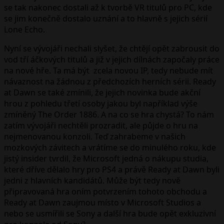
se tak nakonec dostali až k tvorbě VR titulů pro PC, kde
se jim konečně dostalo uznání a to hlavně s jejich sérií
Lone Echo.
Nyní se vývojáři nechali slyšet, že chtějí opět zabrousit do
vod tří áčkových titulů a již v jejich dílnách započaly práce
na nové hře. Ta má být zcela novou IP, tedy nebude mít
návaznost na žádnou z předchozích herních sérii. Ready
at Dawn se také zmínili, že jejich novinka bude akční
hrou z pohledu třetí osoby jakou byl například výše
zmíněný The Order 1886. A na co se hra chystá? To nám
zatím vývojáři nechtěli prozradit, ale půjde o hru na
nejmenovanou konzoli. Teď zahrabeme v našich
mozkových závitech a vrátíme se do minulého roku, kde
jistý insider tvrdil, že Microsoft jedná o nákupu studia,
které dříve dělalo hry pro PS4 a právě Ready at Dawn byli
jedni z hlavních kandidátů. Může být tedy nově
připravovaná hra oním potvrzením tohoto obchodu a
Ready at Dawn zaujmou místo v Microsoft Studios a
nebo se usmířili se Sony a další hra bude opět exkluzivní