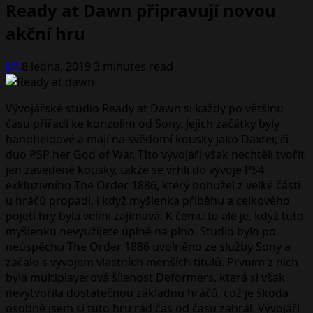
Ready at Dawn připravují novou
akční hru
Jiří
8 ledna, 2019
3 minutes read
Vývojářské studio Ready at Dawn si každý po většinu
času přiřadí ke konzolím od Sony. Jejich začátky byly
handheldové a mají na svědomí kousky jako Daxter, či
duo PSP her God of War. TIto vývojáři však nechtěli tvořit
jen zavedené kousky, takže se vrhli do vývoje PS4
exkluzivního The Order 1886, který bohužel z velké části
u hráčů propadl, i když myšlenka příběhu a celkového
pojetí hry byla velmi zajímavá. K čemu to ale je, když tuto
myšlenku nevyužijete úplně na plno. Studio bylo po
neúspěchu The Order 1886 uvolněno ze služby Sony a
začalo s vývojem vlastních menších titulů. Prvním z nich
byla multiplayerová šílenost Deformers, která si však
nevytvořila dostatečnou základnu hráčů, což je škoda
osobně jsem si tuto hru rád čas od času zahrál. Vývojáři