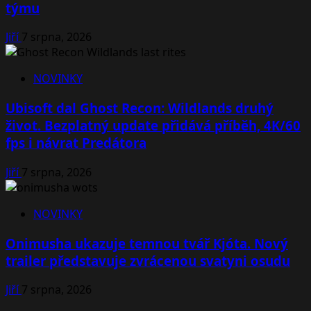
týmu
Jiří
7 srpna, 2026
NOVINKY
Ubisoft dal Ghost Recon: Wildlands druhý
život. Bezplatný update přidává příběh, 4K/60
fps i návrat Predátora
Jiří
7 srpna, 2026
NOVINKY
Onimusha ukazuje temnou tvář Kjóta. Nový
trailer představuje zvrácenou svatyni osudu
Jiří
7 srpna, 2026