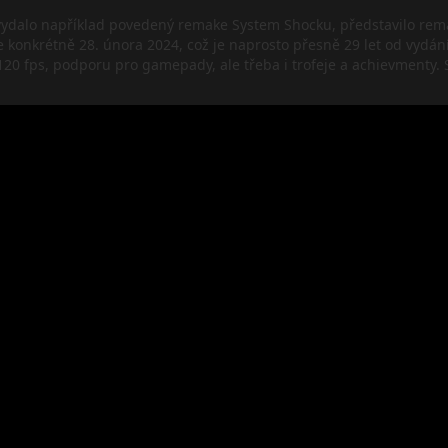
ydalo například povedený remake System Shocku, představilo remas
e konkrétně 28. února 2024, což je naprosto přesně 29 let od vydání
 120 fps, podporu pro gamepady, ale třeba i trofeje a achievmenty.