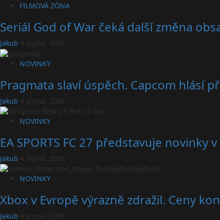
FILMOVÁ ZÓNA
Seriál God of War čeká další změna obsa
Jakub
4 srpna, 2026
NOVINKY
Pragmata slaví úspěch. Capcom hlásí př
Jakub
4 srpna, 2026
NOVINKY
EA SPORTS FC 27 představuje novinky v 
Jakub
4 srpna, 2026
NOVINKY
Xbox v Evropě výrazně zdražil. Ceny konz
Jakub
4 srpna, 2026