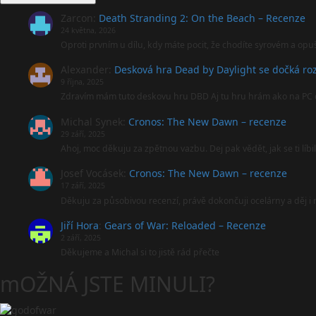
Zarcon
:
Death Stranding 2: On the Beach – Recenze
24 května, 2026
Oproti prvním u dílu, kdy máte pocit, že chodíte syrovém a opu
Alexander
:
Desková hra Dead by Daylight se dočká roz
9 října, 2025
Zdravím mám tuto deskovu hru DBD Aj tu hru hrám ako na PC 
Michal Synek
:
Cronos: The New Dawn – recenze
29 září, 2025
Ahoj, moc děkuju za zpětnou vazbu. Dej pak vědět, jak se ti líbi
Josef Vocásek
:
Cronos: The New Dawn – recenze
17 září, 2025
Děkuju za působivou recenzí, právě dokončuji ocelárny a děj 
Jiří Hora
:
Gears of War: Reloaded – Recenze
2 září, 2025
Děkujeme a Michal si to jistě rád přečte
mOŽNÁ JSTE MINULI?