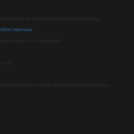
štěném Marsu, tak tady je pestrost přírody větší, dostanete…
šíření Malicious
online baví ma to moc :) zbožňujem…
l konec.
i navržení průzkumu a soubojů mě dostává do tempa, ještě bych…