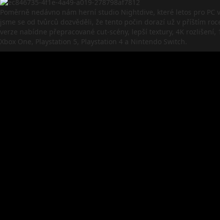
Poměrně nedávno nám herní studio Nightdive, které letos pro PC v
jsme se od tvůrců dozvěděli, že tento počin dorazí už v příštím roc
verze nabídne přepracované cut-scény, lepší textury, 4K rozlišení,
Xbox One, Playstation 5, Playstation 4 a Nintendo Switch.