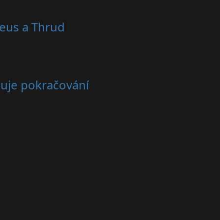
reus a Thrud
čuje pokračování