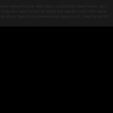
ter kultovního Star Wars titulu s podtitulem Dark Forces. Nyní
 originálu, který dorazil ve stejný den akorát v roce 1995. Nová
 Star Wars: Dark Forces Remastered dorazí na PC, Xbox Series X/S,