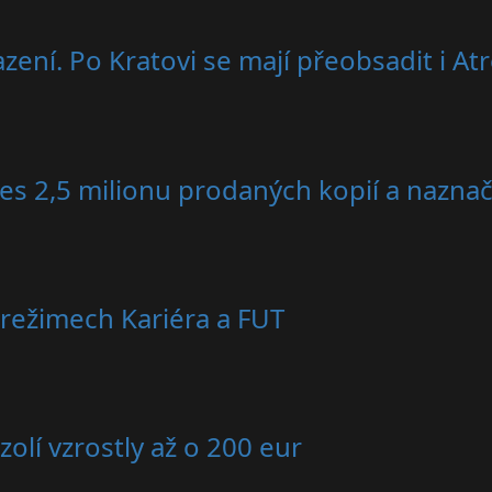
zení. Po Kratovi se mají přeobsadit i At
es 2,5 milionu prodaných kopií a nazna
režimech Kariéra a FUT
olí vzrostly až o 200 eur