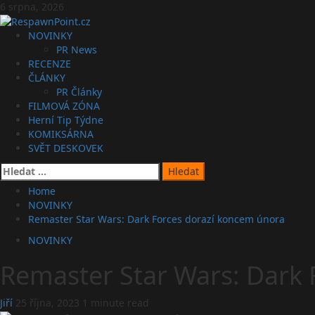
Skip
6 srpna, 2026
to
content
Primary
NOVINKY
Menu
PR News
RECENZE
ČLÁNKY
PR Články
FILMOVÁ ZÓNA
Herní Tip Týdne
KOMIKSÁRNA
SVĚT DESKOVEK
Vyhledávání
Home
NOVINKY
Remaster Star Wars: Dark Forces dorazí koncem února
NOVINKY
Remaster Star Wars: Dark 
Jiří
25 října, 2023
1 minute read