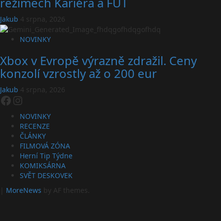
režimech Kariéra a FUT
Jakub
4 srpna, 2026
NOVINKY
Xbox v Evropě výrazně zdražil. Ceny
konzolí vzrostly až o 200 eur
Jakub
4 srpna, 2026
Facebook
Instagram
NOVINKY
RECENZE
ČLÁNKY
FILMOVÁ ZÓNA
Herní Tip Týdne
KOMIKSÁRNA
SVĚT DESKOVEK
|
MoreNews
by AF themes.