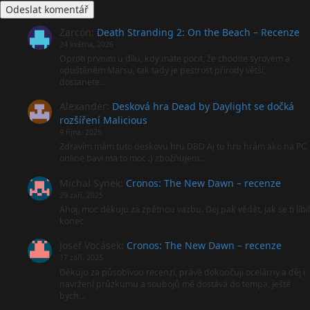
Zarcon
:
Death Stranding 2: On the Beach – Recenze
24 května, 2026
Oproti prvním u dílu, kdy máte pocit, že chodíte syrovém a
opuštěném Marsu, tak tady je pestrost přírody větší,
dostanete…
Alexander
:
Desková hra Dead by Daylight se dočká
rozšíření Malicious
9 října, 2025
Zdravím mám tuto deskovu hru DBD Aj tu hru hrám ako na PC
online baví ma to moc :) zbožňujem…
Michal Synek
:
Cronos: The New Dawn – recenze
29 září, 2025
Ahoj, moc děkuju za zpětnou vazbu. Dej pak vědět, jak se ti líbil
konec.
Josef Vocásek
:
Cronos: The New Dawn – recenze
17 září, 2025
Děkuju za působivou recenzí, právě dokončuji ocelárny a děj i
navržení průzkumu a soubojů mě dostává do tempa, ještě
bych…