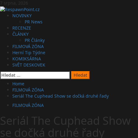
Skip
7 srpna, 2026
to
content
Primary
NOVINKY
Menu
PR News
RECENZE
ČLÁNKY
PR Články
FILMOVÁ ZÓNA
Herní Tip Týdne
KOMIKSÁRNA
SVĚT DESKOVEK
Vyhledávání
Home
FILMOVÁ ZÓNA
Seriál The Cuphead Show se dočká druhé řady
FILMOVÁ ZÓNA
Seriál The Cuphead Show
se dočká druhé řady