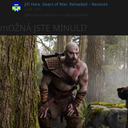
Jiří Hora
:
Gears of War: Reloaded – Recenze
2 září, 2025
Děkujeme a Michal si to jistě rád přečte
mOŽNÁ JSTE MINULI?