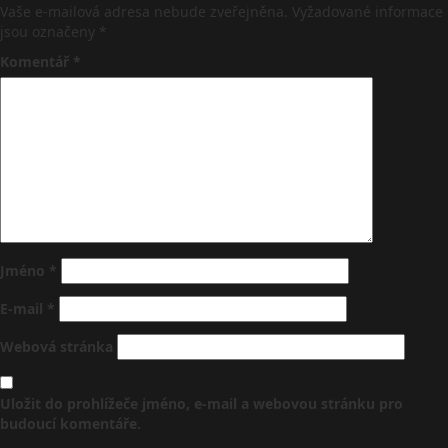
Vaše e-mailová adresa nebude zveřejněna.
Vyžadované informace
jsou označeny
*
Komentář
*
Jméno
*
E-mail
*
Webová stránka
Uložit do prohlížeče jméno, e-mail a webovou stránku pro
budoucí komentáře.