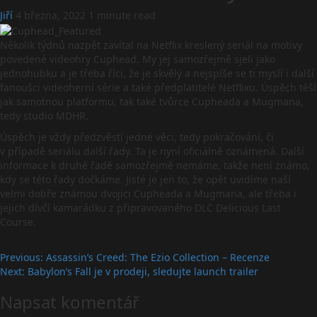
Jiří
4 března, 2022
1 minute read
Několik týdnů nazpět zavítal na Netflix kreslený seriál na motivy
povedené videohry Cuphead. My jej samozřejmě sjeli jako
jednohubku a je třeba říci, že je skvělý a nejspíše se ti myslí i další
fanoušci videoherní série a také předplatitelé Netflixu. Úspěch těší
jak samotnou platformu, tak také tvůrce Cupheada a Mugmana,
tedy studio MDHR.
Úspěch je vždy předzvěstí jedné věci, tedy pokračování, či
v případě seriálu další řady. Ta je nyní oficiálně oznámená. Další
informace k druhé řadě samozřejmě nemáme, takže není známo,
kdy se této řady dočkáme. Jisté je jen to, že opět uvidíme naší
velmi dobře známou dvojici Cupheada a Mugmana, ale třeba i
jejich dívčí kamarádku z připravovaného DLC Delicious Last
Course.
Post
Previous:
Assassin’s Creed: The Ezio Collection – Recenze
Next:
Babylon’s Fall je v prodeji, sledujte launch trailer
navigation
Napsat komentář