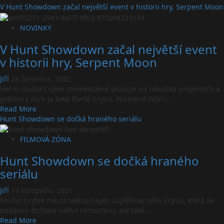
more
V Hunt Showdown začal největší event v historii hry, Serpent Moon
about
Crytek
NOVINKY
skončí
V Hunt Showdown začal největší event
se
starým
v historii hry, Serpent Moon
Hunt:
Showdown
Jiří
28 července, 2022
Herní studio Crytek momentálně pracuje na několika projektech a
jedním z nich je také čtvrté Crysis. Nicméně tvůrci...
Read
Read More
more
Hunt Showdown se dočká hraného seriálu
about
V Hunt
FILMOVÁ ZÓNA
Showdown
Hunt Showdown se dočká hraného
začal
největší
seriálu
event
v historii
Jiří
19 listopadu, 2021
hry,
Studio Crytek má za sebou nejen úspěšnou sérii Crysis, která se
Serpent
nedávno dočkala svého remasteru, ale také...
Moon
Read
Read More