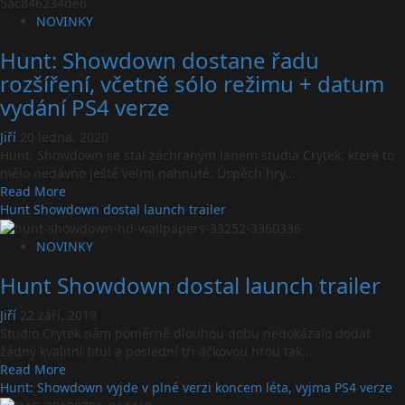
Showdown
je
NOVINKY
nyní
Hunt: Showdown dostane řadu
dostupný
na
rozšíření, včetně sólo režimu + datum
PS4
vydání PS4 verze
a
v
Jiří
20 ledna, 2020
krabicových
Hunt: Showdown se stal záchraným lanem studia Crytek, které to
verzích
mělo nedávno ještě velmi nahnuté. Úspěch hry...
Read
Read More
more
Hunt Showdown dostal launch trailer
about
Hunt:
NOVINKY
Showdown
Hunt Showdown dostal launch trailer
dostane
řadu
Jiří
22 září, 2019
rozšíření,
Studio Crytek nám poměrně dlouhou dobu nedokázalo dodat
včetně
žádný kvalitní titul a poslední tři áčkovou hrou tak...
sólo
Read
Read More
režimu
more
Hunt: Showdown vyjde v plné verzi koncem léta, vyjma PS4 verze
+
about