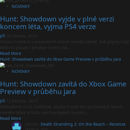
datum
Hunt
NOVINKY
vydání
Showdown
PS4
Hunt: Showdown vyjde v plné verzi
dostal
verze
launch
koncem léta, vyjma PS4 verze
trailer
Jiří
30 června, 2019
Studio Crytek to v posledních letech nemělo lehké. Své příjmy mají
defacto pouze z prodeje licencí na...
Read
Read More
more
Hunt: Showdown zavítá do Xbox Game Preview v průběhu jara
about
Hunt:
NOVINKY
Showdown
Hunt: Showdown zavítá do Xbox Game
vyjde
v
Preview v průběhu jara
plné
verzi
Jiří
12 března, 2019
koncem
Nebudeme si nic nalhávat, studio Crytek to v posledních letech
léta,
nemělo lehké a řadu svých projektů muselo...
vyjma
Read
Read More
PS4
more
Zarcon
:
Death Stranding 2: On the Beach – Recenze
verze
about
24 května, 2026