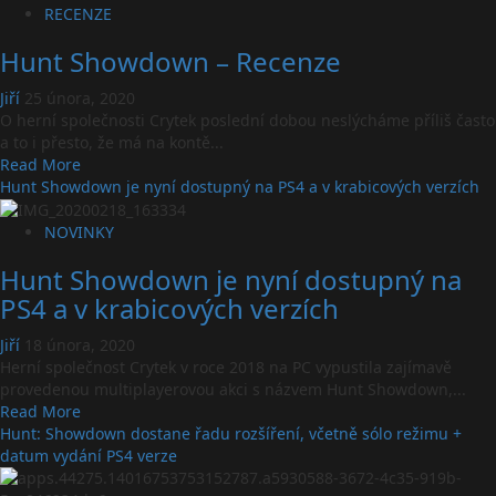
nový
about
RECENZE
obsah
Velký
a
Hunt Showdown – Recenze
update
event
pro
Jiří
25 února, 2020
Hunt:
O herní společnosti Crytek poslední dobou neslýcháme příliš často
Showdown
a to i přesto, že má na kontě...
nakonec
Read
Read More
až
more
Hunt Showdown je nyní dostupný na PS4 a v krabicových verzích
v
about
příštím
Hunt
NOVINKY
roce
Showdown
Hunt Showdown je nyní dostupný na
–
Recenze
PS4 a v krabicových verzích
Jiří
18 února, 2020
Herní společnost Crytek v roce 2018 na PC vypustila zajímavě
provedenou multiplayerovou akci s názvem Hunt Showdown,...
Read
Read More
more
Hunt: Showdown dostane řadu rozšíření, včetně sólo režimu +
about
datum vydání PS4 verze
Hunt