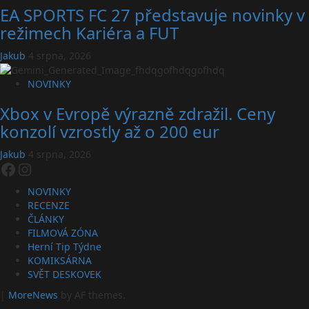
EA SPORTS FC 27 představuje novinky v
režimech Kariéra a FUT
Jakub
4 srpna, 2026
NOVINKY
Xbox v Evropě výrazně zdražil. Ceny
konzolí vzrostly až o 200 eur
Jakub
4 srpna, 2026
Facebook
Instagram
NOVINKY
RECENZE
ČLÁNKY
FILMOVÁ ZÓNA
Herní Tip Týdne
KOMIKSÁRNA
SVĚT DESKOVEK
|
MoreNews
by AF themes.