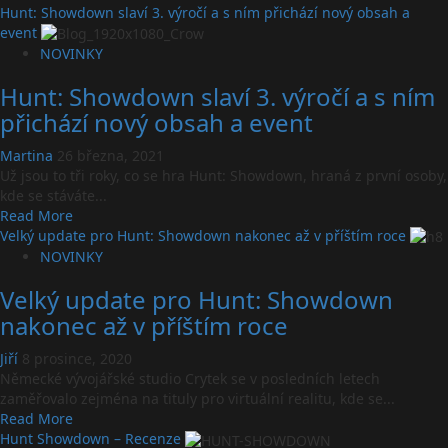
more
Hunt: Showdown slaví 3. výročí a s ním přichází nový obsah a
about
event
Hunt
NOVINKY
Showdown
Hunt: Showdown slaví 3. výročí a s ním
se
dočká
přichází nový obsah a event
hraného
seriálu
Martina
26 března, 2021
Už jsou to tři roky, co se hra Hunt: Showdown, hraná z první osoby,
kde se stáváte...
Read
Read More
more
Velký update pro Hunt: Showdown nakonec až v příštím roce
about
NOVINKY
Hunt:
Velký update pro Hunt: Showdown
Showdown
slaví
nakonec až v příštím roce
3.
výročí
Jiří
8 prosince, 2020
a
Německé vývojářské studio Crytek se v posledních letech
s
zaměřovalo zejména na tituly pro virtuální realitu, kde se...
ním
Read
Read More
přichází
more
Hunt Showdown – Recenze