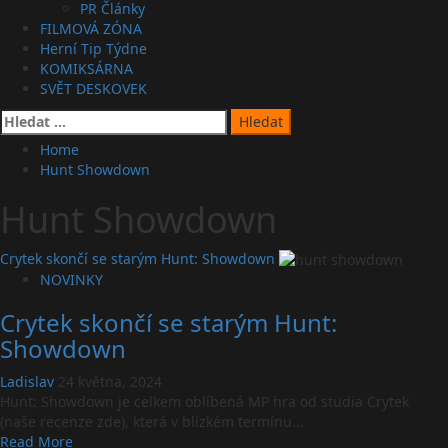
PR Články
FILMOVÁ ZÓNA
Herní Tip Týdne
KOMIKSÁRNA
SVĚT DESKOVEK
Vyhledávání
Home
Hunt Showdown
Hunt Showdown
Crytek skončí se starým Hunt: Showdown
NOVINKY
Crytek skončí se starým Hunt:
Showdown
Ladislav
24 května, 2024
Hunt: Showdown je celkem oblíbená MP hra od studia Crytek
(naše recenze zde), která v blízkém termínu...
Read
Read More