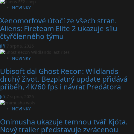
NOVINKY
Xenomorfové útočí ze všech stran.
Aliens: Fireteam Elite 2 ukazuje sílu
čtyřčlenného týmu
Jiří
7 srpna, 2026
NOVINKY
Ubisoft dal Ghost Recon: Wildlands
druhý život. Bezplatný update přidává
příběh, 4K/60 fps i návrat Predátora
Jiří
7 srpna, 2026
NOVINKY
Onimusha ukazuje temnou tvář Kjóta.
Nový trailer představuje zvrácenou