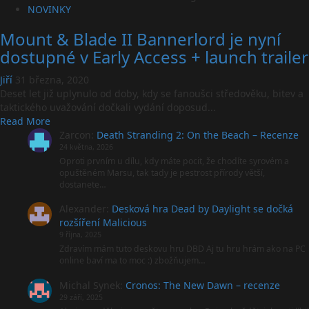
NOVINKY
Mount & Blade II Bannerlord je nyní
dostupné v Early Access + launch trailer
Jiří
31 března, 2020
Deset let již uplynulo od doby, kdy se fanoušci středověku, bitev a
taktického uvažování dočkali vydání doposud...
Read
Read More
more
Zarcon
:
Death Stranding 2: On the Beach – Recenze
about
24 května, 2026
Mount
Oproti prvním u dílu, kdy máte pocit, že chodíte syrovém a
opuštěném Marsu, tak tady je pestrost přírody větší,
&
dostanete…
Blade
II
Alexander
:
Desková hra Dead by Daylight se dočká
Bannerlord
rozšíření Malicious
je
9 října, 2025
nyní
Zdravím mám tuto deskovu hru DBD Aj tu hru hrám ako na PC
dostupné
online baví ma to moc :) zbožňujem…
v
Michal Synek
:
Cronos: The New Dawn – recenze
Early
29 září, 2025
Access