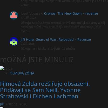
Ahoj, moc děkuju za zpětnou vazbu. Dej pak vědět, jak se ti líbil
+
konec.
launch
trailer
Josef Vocásek
:
Cronos: The New Dawn – recenze
17 září, 2025
Děkuju za působivou recenzí, právě dokončuji ocelárny a děj i
navržení průzkumu a soubojů mě dostává do tempa, ještě
bych…
Jiří Hora
:
Gears of War: Reloaded – Recenze
2 září, 2025
Děkujeme a Michal si to jistě rád přečte
mOŽNÁ JSTE MINULI?
FILMOVÁ ZÓNA
Filmová Zelda rozšiřuje obsazení.
Přidávají se Sam Neill, Yvonne
Strahovski i Dichen Lachman
Jiří
7 srpna, 2026