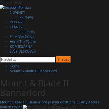
Skip
7 srpna, 2026
to
content
Primary
NOVINKY
Menu
PR News
RECENZE
ČLÁNKY
PR Články
FILMOVÁ ZÓNA
Herní Tip Týdne
KOMIKSÁRNA
SVĚT DESKOVEK
Vyhledávání
Home
Mount & Blade II Bannerlord
Mount & Blade II
Bannerlord
Mount & Blade II Bannerlord je nyní dostupné v Early Access +
launch trailer