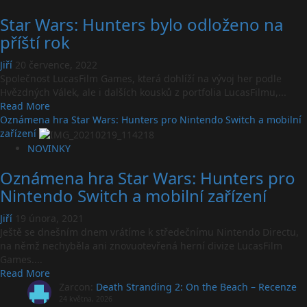
Star Wars: Hunters bylo odloženo na
příští rok
Jiří
20 července, 2022
Společnost LucasFilm Games, která dohlíží na vývoj her podle
Hvězdných Válek, ale i dalších kousků z portfolia LucasFilmu,...
Read
Read More
more
Oznámena hra Star Wars: Hunters pro Nintendo Switch a mobilní
about
zařízení
Star
NOVINKY
Wars:
Oznámena hra Star Wars: Hunters pro
Hunters
bylo
Nintendo Switch a mobilní zařízení
odloženo
na
Jiří
19 února, 2021
příští
Ještě se dnešním dnem vrátíme k středečnímu Nintendo Directu,
rok
na němž nechyběla ani znovuotevřená herní divize LucasFilm
Games....
Read
Read More
more
Zarcon
:
Death Stranding 2: On the Beach – Recenze
about
24 května, 2026