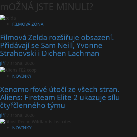
mOŽNÁ JSTE MINULI?
FILMOVÁ ZÓNA
Filmová Zelda rozšiřuje obsazení.
Přidávají se Sam Neill, Yvonne
Strahovski i Dichen Lachman
Jiří
7 srpna, 2026
NOVINKY
Xenomorfové útočí ze všech stran.
Aliens: Fireteam Elite 2 ukazuje sílu
čtyřčlenného týmu
Jiří
7 srpna, 2026
NOVINKY