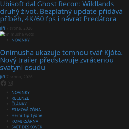
Ubisoft dal Ghost Recon: Wildlands
druhý život. Bezplatný update přidává
příběh, 4K/60 fps i návrat Predátora
Jiří
7 srpna, 2026
NOVINKY
Onimusha ukazuje temnou tvář Kjóta.
Nový trailer představuje zvrácenou
svatyni osudu
Jiří
7 srpna, 2026
Facebook
Instagram
NOVINKY
RECENZE
ČLÁNKY
FILMOVÁ ZÓNA
Herní Tip Týdne
KOMIKSÁRNA
SVĚT DESKOVEK