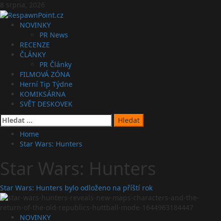
Skip
8 srpna, 2026
to
content
Primary
NOVINKY
Menu
PR News
RECENZE
ČLÁNKY
PR Články
FILMOVÁ ZÓNA
Herní Tip Týdne
KOMIKSÁRNA
SVĚT DESKOVEK
Vyhledávání
Home
Star Wars: Hunters
Star Wars: Hunters
Star Wars: Hunters bylo odloženo na příští rok
NOVINKY