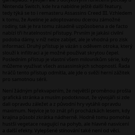
Nintenda Switch, kde hra nabídne ještě další featury,
tedy týká se to i remasteru Assassins Creed III. Vzhledem
k tomu, že Aveline je adoptovanou dcerou zámožné
rodiny, tak je hra tomu zásadně uzpůsobena a de facto
nabízí tři hratelnostní přístupy. Prvním je jakási civilní
podoba dámy, v níž nelze zabíjet, ale je vhodná pro zisk
informací. Druhý přístup je vázán s oděvem otroka, který
slouží k infiltraci a je možné používat skrytou čepel.
Posledním přístup je vlastní všem milovníkům série, kdy
můžeme využívat všech assassinských schopností. Řada
hráčů tento přístup odmítla, ale jde o svěží herní zážitek
pro samotnou sérii.
Není žádným překvapením, že největší proměnou prošla
grafická stránka a musím podotknout, že vývojáři si zde
dali opravdu záležet a z původní hry vytáhli opravdu
maximum. Nejvíce je to znát při procházkách lesem, kdy
krajina působí zkrátka nádherně. Hodně tomu pomohla
hustší vegetace reagující na pohyb, ale hlavně nasvícení
a další efekty. Vylepšené stínování také není od věci.