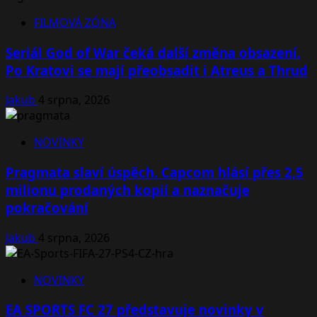
FILMOVÁ ZÓNA
Seriál God of War čeká další změna obsazení.
Po Kratovi se mají přeobsadit i Atreus a Thrud
Jakub
4 srpna, 2026
NOVINKY
Pragmata slaví úspěch. Capcom hlásí přes 2,5
milionu prodaných kopií a naznačuje
pokračování
Jakub
4 srpna, 2026
NOVINKY
EA SPORTS FC 27 představuje novinky v