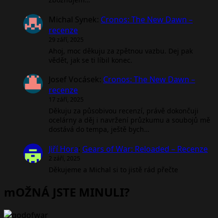
Michal Synek
:
Cronos: The New Dawn –
recenze
29 září, 2025
Ahoj, moc děkuju za zpětnou vazbu. Dej pak
vědět, jak se ti líbil konec.
Josef Vocásek
:
Cronos: The New Dawn –
recenze
17 září, 2025
Děkuju za působivou recenzí, právě dokončuji
ocelárny a děj i navržení průzkumu a soubojů mě
dostává do tempa, ještě bych…
Jiří Hora
:
Gears of War: Reloaded – Recenze
2 září, 2025
Děkujeme a Michal si to jistě rád přečte
mOŽNÁ JSTE MINULI?