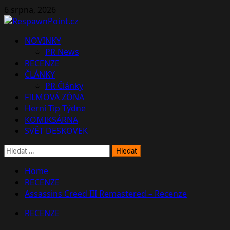
Skip
6 srpna, 2026
to
content
Primary
NOVINKY
Menu
PR News
RECENZE
ČLÁNKY
PR Články
FILMOVÁ ZÓNA
Herní Tip Týdne
KOMIKSÁRNA
SVĚT DESKOVEK
Vyhledávání
Home
RECENZE
Assassins Creed III Remastered – Recenze
RECENZE