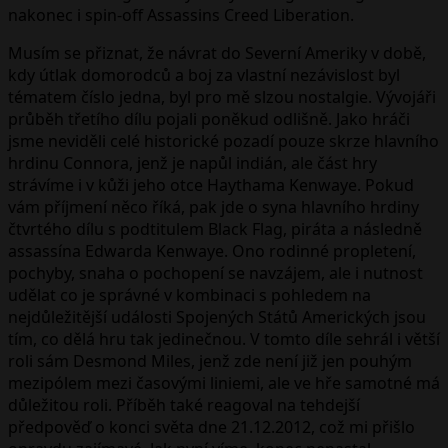
nakonec i spin-off Assassins Creed Liberation.
Musím se přiznat, že návrat do Severní Ameriky v době,
kdy útlak domorodců a boj za vlastní nezávislost byl
tématem číslo jedna, byl pro mě slzou nostalgie. Vývojáři
průběh třetího dílu pojali poněkud odlišně. Jako hráči
jsme neviděli celé historické pozadí pouze skrze hlavního
hrdinu Connora, jenž je napůl indián, ale část hry
strávíme i v kůži jeho otce Haythama Kenwaye. Pokud
vám příjmení něco říká, pak jde o syna hlavního hrdiny
čtvrtého dílu s podtitulem Black Flag, piráta a následně
assassína Edwarda Kenwaye. Ono rodinné propletení,
pochyby, snaha o pochopení se navzájem, ale i nutnost
udělat co je správné v kombinaci s pohledem na
nejdůležitější události Spojených Států Amerických jsou
tím, co dělá hru tak jedinečnou. V tomto díle sehrál i větší
roli sám Desmond Miles, jenž zde není již jen pouhým
mezipólem mezi časovými liniemi, ale ve hře samotné má
důležitou roli. Příběh také reagoval na tehdejší
předpověď o konci světa dne 21.12.2012, což mi přišlo