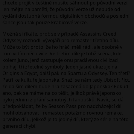
chcete projít v češtině musíte sáhnout po původní verzi,
jen mějte na paměti, že původní verze už nebude od
vydání dostupná formou digitálních obchodů a poslední
šance jsou tak pouze krabicové verze.
Možná si říkáte, proč se v případě Assassins Creed
Odyssey rozhodli vývojáři pro remaster třetího dílu.
Může to být proto, že ho hráči měli rádi, ale osobně v
tom vidím něco více. Ve třetím díle je totiž scéna, kde
kolem Juno, jenž zastupuje onu pradávnou civilizaci,
obíhají tři zřetelné symboly. Jeden jasně ukazuje na
Origins a Egypt, další pak na Spartu a Odyssey. Ten třetí?
Patří ke kultuře Japonska. Snaží se nám tedy Ubisoft říct,
že dalším dílem bude hra zasazená do Japonska? Pokud
ano, pak se máme na co těšit, jelikož právě Japonsko
bylo jedním z přání samotných fanoušků. Navíc, se dá
předpokládat, že by Season Pass pro nadcházející díl
mohl obsahovat i remaster, potažmo rovnou remake,
prvního dílu, jelikož je to jediný díl, který ze série na této
generaci chybí.