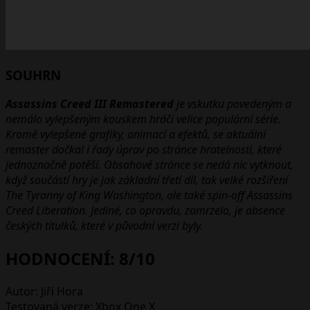
SOUHRN
Assassins Creed III Remastered
je vskutku povedeným a
nemálo vylepšeným kouskem hráči velice populární série.
Kromě vylepšené grafiky, animací a efektů, se aktuální
remaster dočkal i řady úprav po stránce hratelnosti, které
jednoznačně potěší. Obsahové stránce se nedá nic vytknout,
když součástí hry je jak základní třetí díl, tak velké rozšíření
The Tyranny of King Washington, ale také spin-off Assassins
Creed Liberation. Jediné, co opravdu, zamrzelo, je absence
českých titulků, které v původní verzi byly.
HODNOCENÍ: 8/10
Autor: Jiří Hora
Testovaná verze: Xbox One X