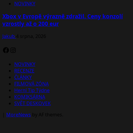
NOVINKY
Xbox v Evropě výrazně zdražil. Ceny konzolí
vzrostly až o 200 eur
Jakub
4 srpna, 2026
Facebook
Instagram
NOVINKY
RECENZE
ČLÁNKY
FILMOVÁ ZÓNA
Herní Tip Týdne
KOMIKSÁRNA
SVĚT DESKOVEK
|
MoreNews
by AF themes.