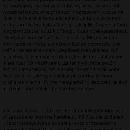
byl soubojový systém zjednodušen, přeci jen první díl
vyžadoval trochu více přesnosti v načasování, což se mi
líbilo a vrátilo se k tomu následně i Unity, ale to nemění
nic na tom, že hra byla zábavná i tak, jelikož nabídla řadu
nových možností ať už k přístupu k samotné asaassinaci,
či k vývoji samotného hlavního hrdiny. Mezi hlavními
novinkami ve hře byla možnost lézt po stromech, lovit
zvěř a následně si z nich vylepšovat své vybavení, což
předchozí díly nenabízeli. Remaster ale nezůstal v rámci
hratelnosti úplně při zemi. Lze tak nyní třeba použít
dvojitou assassinaci, či si na svůj cíl zamířit zcela volně.
Nepřátele lze také nyní nalákat písknutím. Změnou
prošla tak trochu i forma nenápadného sledování, jelikož
hra nyní nabízí daleko hustší obyvatelstvo.
V případě Assassins Creed Liberation bylo původně vše
přizpůsobeno hraní na handheldu PS Víta, ale vzhledem
k absenci dotykového ovládání, je vše přizpůsobeno
gamepadu. Vývojáři ale s dotykovými funkcemi počítají u