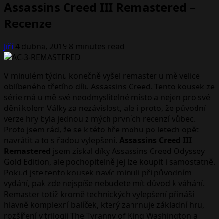
Assassins Creed III Remastered –
Recenze
Jiří
4 dubna, 2019
8 minutes read
V minulém týdnu konečně vyšel remaster u mě velice
oblíbeného třetího dílu Assassins Creed. Tento kousek ze
série má u mě své neodmyslitelné místo a nejen pro své
dění kolem Války za nezávislost, ale i proto, že původní
verze hry byla jednou z mých prvních recenzí vůbec.
Proto jsem rád, že se k této hře mohu po letech opět
navrátit a to s řadou vylepšení.
Assassins Creed III
Remastered
jsem získal díky Assassins Creed Odyssey
Gold Edition, ale pochopitelně jej lze koupit i samostatně.
Pokud jste tento kousek navíc minuli při původním
vydání, pak zde nejspíše nebudete mít důvod k váhání.
Remaster totiž kromě technických vylepšení přináší
hlavně komplexní balíček, který zahrnuje základní hru,
rozšíření v trilogii The Tyranny of King Washington a