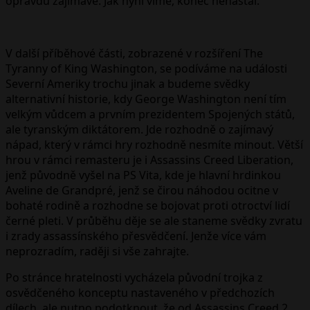
opravdu zajímavé. Jak nyní víme, konec nenastal.
V další příběhové části, zobrazené v rozšíření The
Tyranny of King Washington, se podíváme na události
Severní Ameriky trochu jinak a budeme svědky
alternativní historie, kdy George Washington není tím
velkým vůdcem a prvním prezidentem Spojených států,
ale tyranským diktátorem. Jde rozhodně o zajímavý
nápad, který v rámci hry rozhodně nesmíte minout. Větší
hrou v rámci remasteru je i Assassins Creed Liberation,
jenž původně vyšel na PS Vita, kde je hlavní hrdinkou
Aveline de Grandpré, jenž se čirou náhodou ocitne v
bohaté rodině a rozhodne se bojovat proti otroctví lidí
černé pleti. V průběhu děje se ale staneme svědky zvratu
i zrady assassínského přesvědčení. Jenže více vám
neprozradím, raději si vše zahrajte.
Po stránce hratelnosti vycházela původní trojka z
osvědčeného konceptu nastaveného v předchozích
dílech, ale nutno podotknout, že od Assassins Creed 2