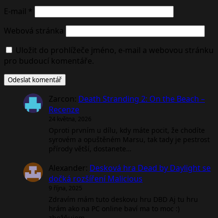
E-mail
*
Webová stránka
Uložit do prohlížeče jméno, e-mail a webovou stránku
pro budoucí komentáře.
Zarcon
:
Death Stranding 2: On the Beach –
Recenze
24 května, 2026
Oproti prvním u dílu, kdy máte pocit, že chodíte
syrovém a opuštěném Marsu, tak tady je pestrost
přírody větší, dostanete…
Alexander
:
Desková hra Dead by Daylight se
dočká rozšíření Malicious
9 října, 2025
Zdravím mám tuto deskovu hru DBD Aj tu hru
hrám ako na PC online baví ma to moc :)
zbožňujem…