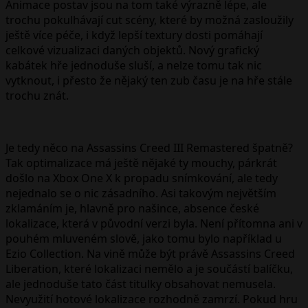
Animace postav jsou na tom také výrazně lépe, ale
trochu pokulhávají cut scény, které by možná zasloužily
ještě více péče, i když lepší textury dosti pomáhají
celkové vizualizaci daných objektů. Nový grafický
kabátek hře jednoduše sluší, a nelze tomu tak nic
vytknout, i přesto že nějaký ten zub času je na hře stále
trochu znát.
Je tedy něco na Assassins Creed III Remastered špatně?
Tak optimalizace má ještě nějaké ty mouchy, párkrát
došlo na Xbox One X k propadu snímkování, ale tedy
nejednalo se o nic zásadního. Asi takovým největším
zklamáním je, hlavně pro našince, absence české
lokalizace, která v původní verzi byla. Není přítomna ani v
pouhém mluveném slově, jako tomu bylo například u
Ezio Collection. Na vině může být právě Assassins Creed
Liberation, které lokalizaci nemělo a je součástí balíčku,
ale jednoduše tato část titulky obsahovat nemusela.
Nevyužití hotové lokalizace rozhodně zamrzí. Pokud hru