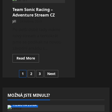
–
Gameplay
Team Sonic Racing –
#2
Let’s
Adventure Stream CZ
Rage!
Jiří
24 května, 2019
Po delší době tady máme
nový stream a tentokrát
jsme se podívali na novou
závodní arkádu s...
Read
Read More
more
about
Team
Sonic
1
2
3
Next
Racing
–
Adventure
Stream
CZ
MOŽNÁ JSTE MINULI?
FILMOVÁ ZÓNA