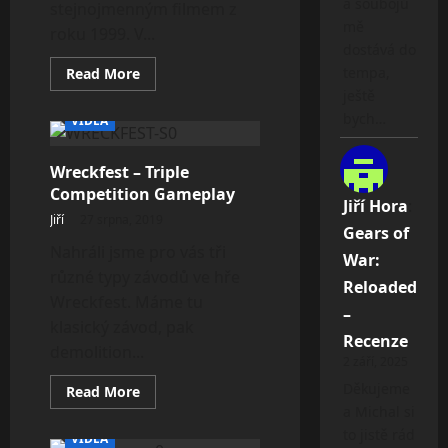
a soubojů
stejnojmenným filmem z
mě
roku 1999. V...
dostává do
Read
tempa,
Read More
more
ještě
about
Blair
bych…
VIDEA
Witch
–
One
Wreckfest – Triple
Hour
Gameplay
Competition Gameplay
Stream
Jiří Hora
:
(Chapter
Jiří
27 srpna, 2019
1
Gears of
–
Nahráli jsme pro vás tři
5)
War:
různé typy závodů ve hře
Reloaded
Wreckfest. Máme tu
–
klasický závod, pak
Recenze
demolition...
2 září, 2025
Děkujeme
Read
Read More
more
a Michal si
about
Wreckfest
to jistě rád
VIDEA
–