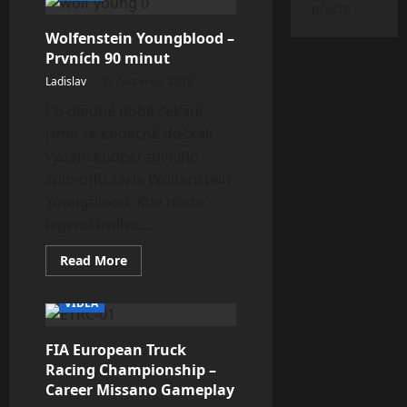
přečte
Triple
Competition
Wolfenstein Youngblood –
Gameplay
Prvních 90 minut
Ladislav
31 července, 2019
Po dlouhé době čekaní
jsme se konečně dočkali
vydání kooperativního
spin-offu série Wolfenstein
Youngblood. Kde místo
legendárního...
Read
Read More
more
about
Wolfenstein
VIDEA
Youngblood
–
Prvních
FIA European Truck
90
minut
Racing Championship –
Career Missano Gameplay