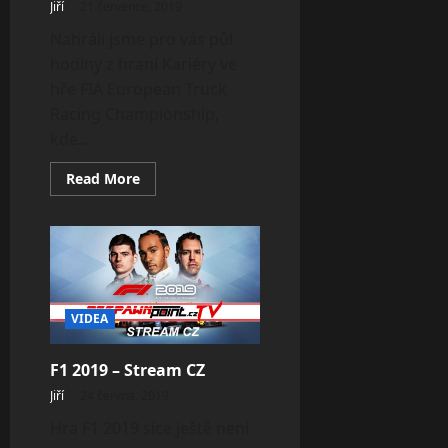
Jiří
21 července, 2019
Nahráli jsme pro vás půl
hodiny z hraní Kariéry ve
hře FIA European Truck
Racing Championship,
kde...
Read
Read More
more
about
FIA
European
Truck
Racing
Championship
–
Career
Missano
VIDEA
Gameplay
F1 2019 – Stream CZ
Jiří
24 června, 2019
Hra F1 2019 sice ještě není