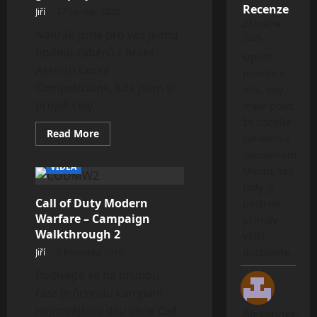
Recenze
Jiří
27 června, 2020
24 května,
Nahráli jsme pro vás jednu
2026
hodinu záběrů z hraní
Oproti
Assetto Corsa
prvním u
Competizione, kde jsem si
dílu, kdy
projeli celý...
máte pocit,
že chodíte
Read
Read More
syrovém a
more
about
opuštěném
Assetto
VIDEA
Marsu, tak
Corsa:
Competizione
tady je
–
Call of Duty Modern
Hodinový
pestrost
gameplay
Warfare – Campaign
přírody
stream
Walkthrough 2
větší,
dostanete…
Jiří
5 listopadu, 2019
Podívejte se na druhou
část průchodu kampaní
nejnovějšího dílu série Call
Alexander
: