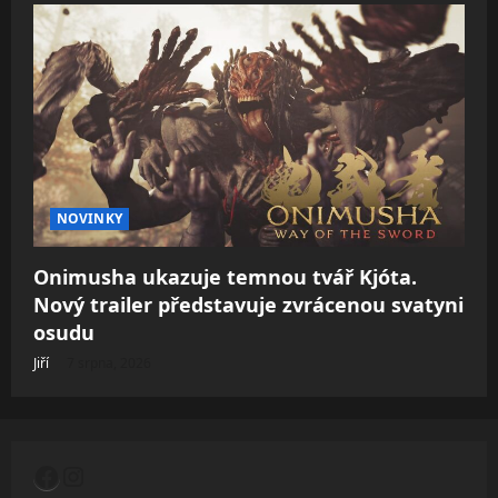
NOVINKY
Onimusha ukazuje temnou tvář Kjóta.
Nový trailer představuje zvrácenou svatyni
osudu
Jiří
7 srpna, 2026
Facebook
Instagram