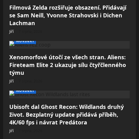
Filmová Zelda rozšiřuje obsazení. Přidávají
se Sam Neill, Yvonne Strahovski i Dichen
Lachman
Jiří
7 srpna, 2026
NOVINKY
Xenomorfové útočí ze všech stran. Aliens:
Fireteam Elite 2 ukazuje sílu čtyřčlenného
týmu
Jiří
7 srpna, 2026
NOVINKY
Ubisoft dal Ghost Recon: Wildlands druhý
život. Bezplatný update přidává příběh,
4K/60 fps i návrat Predátora
Jiří
7 srpna, 2026