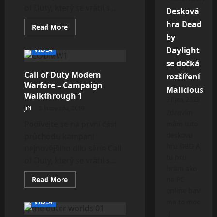
of Duty, který se vrátil s...
Desková
hra Dead
Read
Read More
more
by
about
Call
Daylight
VIDEA
of
Duty
se dočká
Modern
Call of Duty Modern
Warfare
rozšíření
–
Warfare – Campaign
Campaign
Malicious
Walkthrough
Walkthrough 1
9 října, 2025
2
Jiří
5 listopadu, 2019
Zdravím
Podívejte se na první část
mám tuto
deskovu
průchodu kampaní
hru DBD Aj
nejnovějšího dílu série Call
tu hru
of Duty, který se vrátil s...
hrám ako
Read
Read More
na PC
more
online baví
about
Call
ma to moc
VIDEA
of
Duty
:)