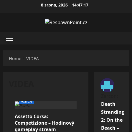
Skip
8 srpna, 2026
14:47:18
to
content
Primary
Menu
Home
VIDEA
VIDEA
Zarcon
:
VIDEA
Death
Stránkování
Stranding
Assetto Corsa:
příspěvků
2: On the
Competizione – Hodinový
Beach –
gameplay stream