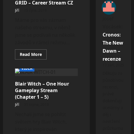
GRID – Career Stream CZ
Jiří
15 října, 2019
Josef
Máme pro vás záznam
Vocásek
:
našeho streamu, v němž
Cronos:
jsme se podívali na několik
závodů v rámci režimu...
The New
Dawn –
Read
Read More
more
recenze
about
17 září, 2025
GRID
VIDEA
–
Děkuju za
Career
Stream
působivou
Blair Witch – One Hour
CZ
recenzí,
Gameplay Stream
právě
(Chapter 1 – 5)
dokončuji
Jiří
31 srpna, 2019
ocelárny a
Nechali jsme se pohltit
děj i
světem hry Blair Witch,
navržení
průzkumu
který je inspirován