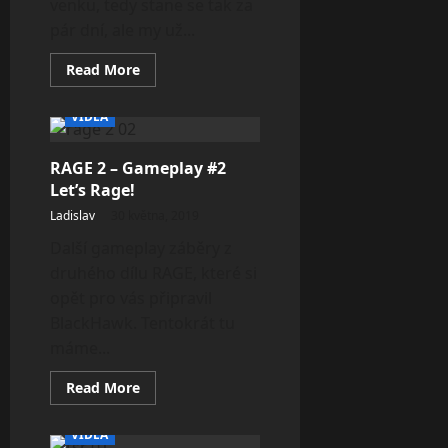
venku, tedy stane se tak za
pár dní, ale my už...
Read
Read More
more
about
F1
VIDEA
2019
–
Stream
RAGE 2 – Gameplay #2
CZ
Let’s Rage!
Ladislav
30 května, 2019
Další gameplay záběry z
druhého dílu RAGE, které si
opět pro vás připravil
BlackHawk. Tentokrát tu
máme...
Read
Read More
more
about
RAGE
VIDEA
2