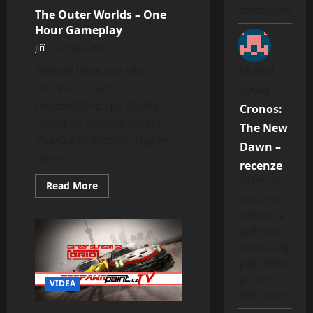
Modern
zbožňujem…
The Outer Worlds – One
Warfare
–
Hour Gameplay
Campaign
Walkthrough
Jiří
27 října, 2019
1
Nahráli jsme pro vás
Michal
hodinu z hraní
Synek
:
nejnovějšího rpg studia
Cronos:
Obsidian Entertainment,
The New
The Outer Worlds. Naším
Dawn –
cílem...
recenze
29 září, 2025
Read
Read More
more
Ahoj, moc
about
The
děkuju za
Outer
zpětnou
Worlds
–
vazbu. Dej
One
Hour
pak vědět,
Gameplay
jak se ti
VIDEA
líbil konec.