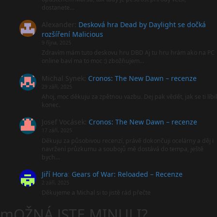
dostanete…
Alexander
:
Desková hra Dead by Daylight se dočká
rozšíření Malicious
9 října, 2025
Zdravím mám tuto deskovu hru DBD Aj tu hru hrám ako na PC
online baví ma to moc :) zbožňujem…
Michal Synek
:
Cronos: The New Dawn – recenze
29 září, 2025
Ahoj, moc děkuju za zpětnou vazbu. Dej pak vědět, jak se ti líbil
konec.
Josef Vocásek
:
Cronos: The New Dawn – recenze
17 září, 2025
Děkuju za působivou recenzí, právě dokončuji ocelárny a děj i
navržení průzkumu a soubojů mě dostává do tempa, ještě
bych…
Jiří Hora
:
Gears of War: Reloaded – Recenze
2 září, 2025
Děkujeme a Michal si to jistě rád přečte
mOŽNÁ JSTE MINULI?