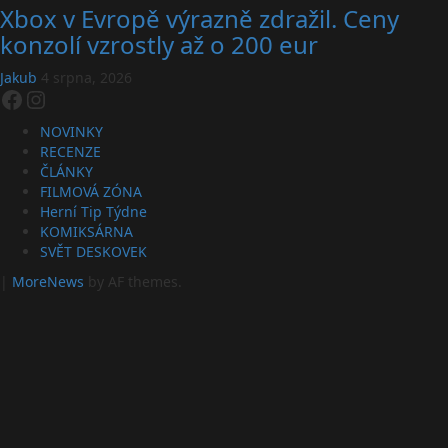
Xbox v Evropě výrazně zdražil. Ceny
konzolí vzrostly až o 200 eur
Jakub
4 srpna, 2026
Facebook
Instagram
NOVINKY
RECENZE
ČLÁNKY
FILMOVÁ ZÓNA
Herní Tip Týdne
KOMIKSÁRNA
SVĚT DESKOVEK
|
MoreNews
by AF themes.