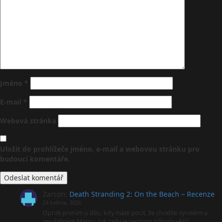
Jméno
*
E-mail
*
Webová stránka
Uložit do prohlížeče jméno, e-mail a webovou stránku pro
budoucí komentáře.
Zarcon
:
Death Stranding 2: On the Beach – Recenze
24 května, 2026
Oproti prvním u dílu, kdy máte pocit, že chodíte syrovém a
opuštěném Marsu, tak tady je pestrost přírody větší,