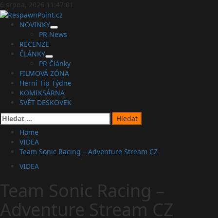
Skip
6 srpna, 2026
11:47:02
to
content
Primary
NOVINKY
Menu
PR News
RECENZE
ČLÁNKY
PR Články
FILMOVÁ ZÓNA
Herní Tip Týdne
KOMIKSÁRNA
SVĚT DESKOVEK
Vyhledávání
Home
VIDEA
Team Sonic Racing – Adventure Stream CZ
VIDEA
Team Sonic Racing –
Adventure Stream CZ