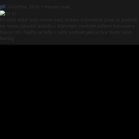
Jiří
24 května, 2019
1 minute read
Po delší době tady máme nový stream a tentokrát jsme se podívali
na novou závodní arkádu s ikonickým modrým ježkem Sonicem v
hlavní roli. Pojďte se tedy s námi podívat jaká je hra Team Sonic
Racing