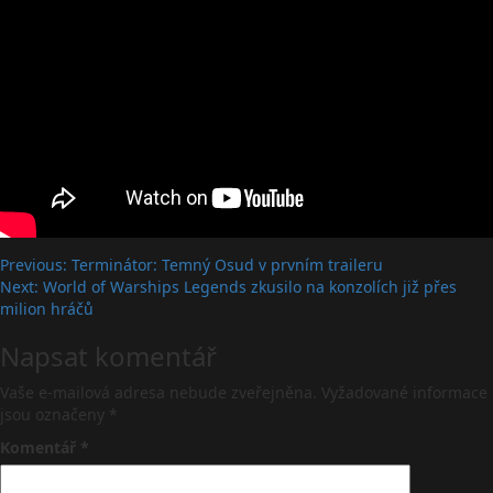
Post
Previous:
Terminátor: Temný Osud v prvním traileru
Next:
World of Warships Legends zkusilo na konzolích již přes
navigation
milion hráčů
Napsat komentář
Vaše e-mailová adresa nebude zveřejněna.
Vyžadované informace
jsou označeny
*
Komentář
*