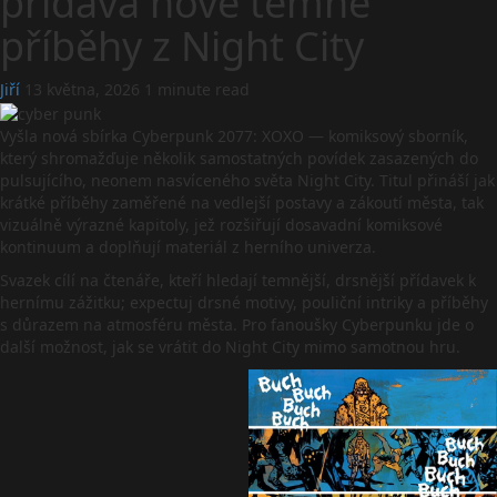
přidává nové temné
příběhy z Night City
Jiří
13 května, 2026
1 minute read
Vyšla nová sbírka Cyberpunk 2077: XOXO — komiksový sborník,
který shromažďuje několik samostatných povídek zasazených do
pulsujícího, neonem nasvíceného světa Night City. Titul přináší jak
krátké příběhy zaměřené na vedlejší postavy a zákoutí města, tak
vizuálně výrazné kapitoly, jež rozšiřují dosavadní komiksové
kontinuum a doplňují materiál z herního univerza.
Svazek cílí na čtenáře, kteří hledají temnější, drsnější přídavek k
hernímu zážitku; expectuj drsné motivy, pouliční intriky a příběhy
s důrazem na atmosféru města. Pro fanoušky Cyberpunku jde o
další možnost, jak se vrátit do Night City mimo samotnou hru.