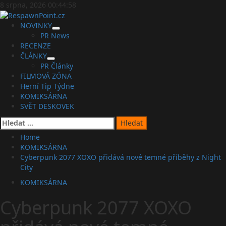
Skip
8 srpna, 2026
00:44:59
to
content
Primary
NOVINKY
Menu
PR News
RECENZE
ČLÁNKY
PR Články
FILMOVÁ ZÓNA
Herní Tip Týdne
KOMIKSÁRNA
SVĚT DESKOVEK
Vyhledávání
Home
KOMIKSÁRNA
Cyberpunk 2077 XOXO přidává nové temné příběhy z Night
City
KOMIKSÁRNA
Cyberpunk 2077 XOXO