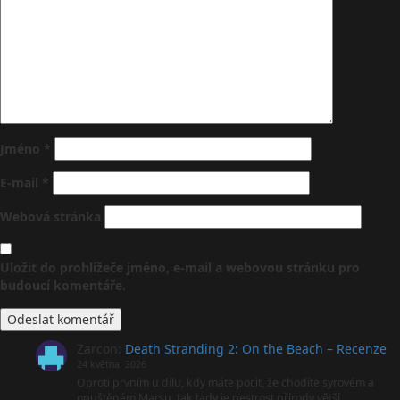
Jméno
*
E-mail
*
Webová stránka
Uložit do prohlížeče jméno, e-mail a webovou stránku pro
budoucí komentáře.
Zarcon
:
Death Stranding 2: On the Beach – Recenze
24 května, 2026
Oproti prvním u dílu, kdy máte pocit, že chodíte syrovém a
opuštěném Marsu, tak tady je pestrost přírody větší,