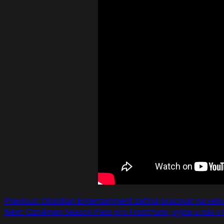
Post
Previous:
Obsidian Entertainment začíná pracovat na velk
Next:
Oznámen Season Pass pro FrostPunk, vyjde u nás v k
navigation