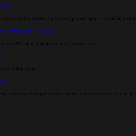
ecenze
rovém a opuštěném Marsu, tak tady je pestrost přírody větší, dosta
očká rozšíření Malicious
ako na PC online baví ma to moc :) zbožňujem…
ze
 se ti líbil konec.
nze
árny a děj i navržení průzkumu a soubojů mě dostává do tempa, je