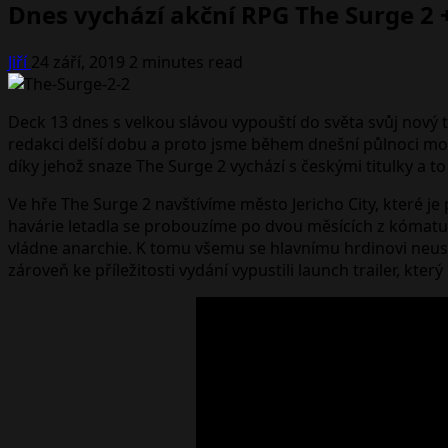
Dnes vychází akční RPG The Surge 2 +
Jiří
24 září, 2019
2 minutes read
Deck 13 dnes s velkou slávou vypouští do světa svůj nový t
redakci delší dobu a proto jsme během dnešní půlnoci mohl
díky jehož snaze The Surge 2 vychází s českými titulky a t
Ve hře The Surge 2 navštívíme město Jericho City, které je
havárie letadla se probouzíme po dvou měsících z kómatu, 
vládne anarchie. K tomu všemu se hlavnímu hrdinovi neustá
zároveň ke příležitosti vydání vypustili launch trailer, kte