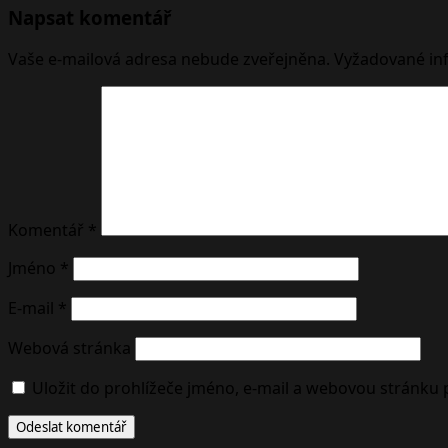
Napsat komentář
Vaše e-mailová adresa nebude zveřejněna.
Vyžadované in
Komentář
*
Jméno
*
E-mail
*
Webová stránka
Uložit do prohlížeče jméno, e-mail a webovou stránku