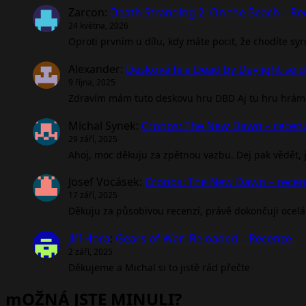
Zarcon
:
Death Stranding 2: On the Beach – R
24 května, 2026
Oproti prvním u dílu, kdy máte pocit, že chodíte sy
Alexander
:
Desková hra Dead by Daylight se d
9 října, 2025
Zdravím mám tuto deskovu hru DBD Aj tu hru hrám 
Michal Synek
:
Cronos: The New Dawn – recen
29 září, 2025
Ahoj, moc děkuju za zpětnou vazbu. Dej pak vědět, jak
Josef Vocásek
:
Cronos: The New Dawn – rece
17 září, 2025
Děkuju za působivou recenzí, právě dokončuji ocel
Jiří Hora
:
Gears of War: Reloaded – Recenze
2 září, 2025
Děkujeme a Michal si to jistě rád přečte
mOŽNÁ JSTE MINULI?