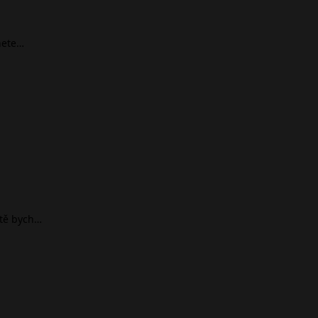
nete…
ště bych…