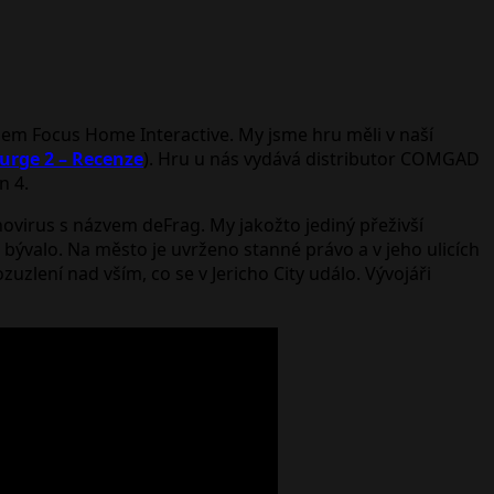
elem Focus Home Interactive. My jsme hru měli v naší
urge 2 – Recenze
). Hru u nás vydává distributor COMGAD
n 4.
novirus s názvem deFrag. My jakožto jediný přeživší
 bývalo. Na město je uvrženo stanné právo a v jeho ulicích
zlení nad vším, co se v Jericho City událo. Vývojáři