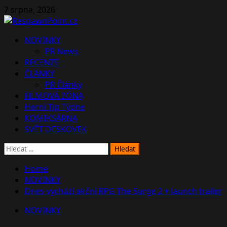
Skip
7 srpna, 2026
to
content
Primary
NOVINKY
Menu
PR News
RECENZE
ČLÁNKY
PR Články
FILMOVÁ ZÓNA
Herní Tip Týdne
KOMIKSÁRNA
SVĚT DESKOVEK
Vyhledávání
Home
NOVINKY
Dnes vychází akční RPG The Surge 2 + launch trailer
NOVINKY