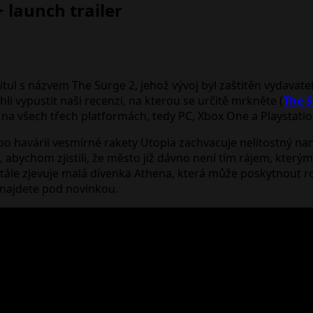
 launch trailer
itul s názvem The Surge 2, jehož vývoj byl zaštitěn vydavat
i vypustit naši recenzi, na kterou se určitě mrkněte (
The S
o na všech třech platformách, tedy PC, Xbox One a Playstatio
 po havárii vesmírné rakety Utopia zachvacuje nelítostný na
abychom zjistili, že město již dávno není tím rájem, kterým
le zjevuje malá dívenka Athena, která může poskytnout rozu
rý najdete pod novinkou.