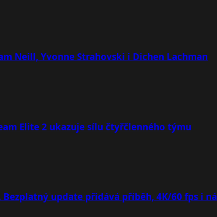
 Sam Neill, Yvonne Strahovski i Dichen Lachman
team Elite 2 ukazuje sílu čtyřčlenného týmu
. Bezplatný update přidává příběh, 4K/60 fps i n