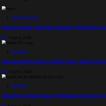
FILMOVÁ ZÓNA
Filmová Zelda rozšiřuje obsazení. Přidávají se
Jiří
7 srpna, 2026
NOVINKY
Xenomorfové útočí ze všech stran. Aliens: Fire
Jiří
7 srpna, 2026
NOVINKY
Ubisoft dal Ghost Recon: Wildlands druhý život
Jiří
7 srpna, 2026