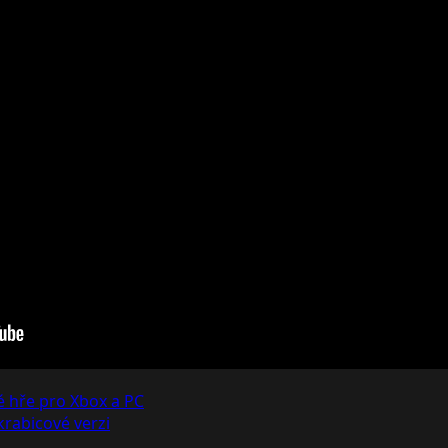
é hře pro Xbox a PC
rabicové verzi