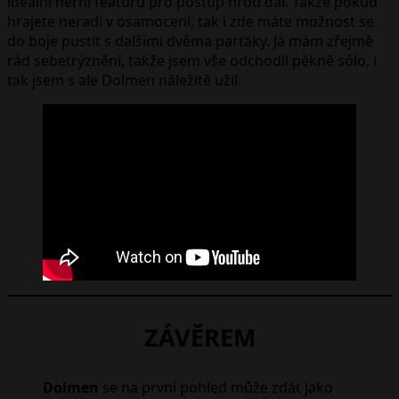
ideální herní featuru pro postup hrou dál. Takže pokud
hrajete neradi v osamocení, tak i zde máte možnost se
do boje pustit s dalšími dvěma parťáky. Já mám zřejmě
rád sebetrýznění, takže jsem vše odchodil pěkně sólo, i
tak jsem s ale Dolmen náležitě užil.
ZÁVĚREM
Dolmen
se na první pohled může zdát jako