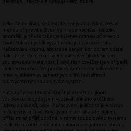
navazuje. I tak to ale funguje velmi dobře.
Velmi se mi líbilo, že nepřátelé nejsou ti jediní, co vás
mohou připravit o život. Ve hře se nachází i několik
anomálií, jenž vás také velmi lehce mohou připravit o
život. Kolikrát je tak vyžadována jistá preciznost a
načasování k tomu, abyste se daným koridorem dostali
dále. To je něco, co mi velmi mile osvěžilo klasickou
soulsovskou hratelnost. I když těch osvěžení je v případě
Dolmen trochu více, prakticky jsem se dočkal osvěžení
hned v jednom ze samotných pilířů hratelnosti
takovýchto her, soubojovém systému.
Původně jsem hru začal hrát jako každou jinou
soulsovku, tedy že jsem využíval lehkého a těžkého
úderu a úskoků, tedy i načasování, jelikož to je v těchto
hrách vždy klíčové. Když jsem hru hrál tímto stylem,
přišla mi až příliš obtížná. V rámci soubojového systému
je ale třeba nutné počítat i palnou energetickou zbraní,
kterou máme rovněž k dispozici. Je tak kolikrát velmi