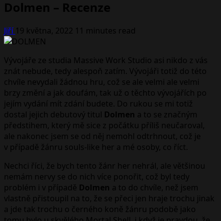
Dolmen – Recenze
Jiří
19 května, 2022
11 minutes read
Vývojáře ze studia Massive Work Studio asi nikdo z vás
znát nebude, tedy alespoň zatím. Vývojáři totiž do této
chvíle nevydali žádnou hru, což se ale velmi ale velmi
brzy změní a jak doufám, tak už o těchto vývojářích po
jejím vydání mít zdání budete. Do rukou se mi totiž
dostal jejich debutový titul
Dolmen
a to se značným
předstihem, který mě sice z počátku příliš neučaroval,
ale nakonec jsem se od něj nemohl odtrhnout, což je
v případě žánru souls-like her a mé osoby, co říct.
Nechci říci, že bych tento žánr her nehrál, ale většinou
nemám nervy se do nich více ponořit, což byl tedy
problém i v případě
Dolmen
a to do chvíle, než jsem
vlastně přistoupil na to, že se přeci jen hraje trochu jinak
a jde tak trochu o černého koně žánru podobě jako
tomu bylo u skvělého Mortal Shell, i když je pravdou, že