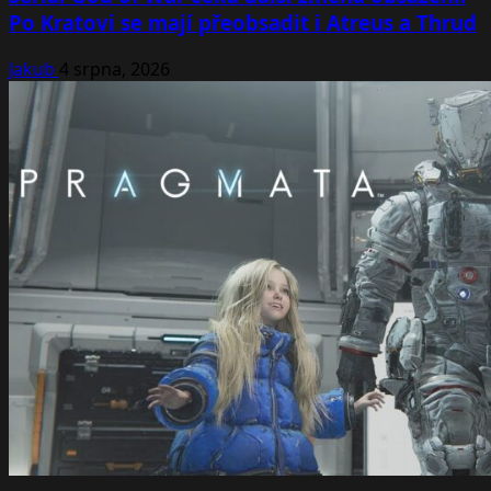
Po Kratovi se mají přeobsadit i Atreus a Thrud
Jakub
4 srpna, 2026