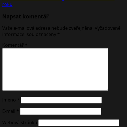
roku
Napsat komentář
Vaše e-mailová adresa nebude zveřejněna.
Vyžadované
informace jsou označeny
*
Komentář
*
Jméno
*
E-mail
*
Webová stránka