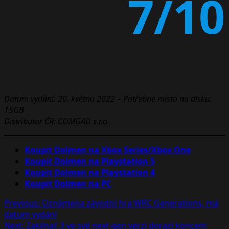
7/10
Datum vydání: 20. května 2022 – Potřebné místo na disku:
15GB
Distributor ČR: COMGAD s.r.o.
Koupit Dolmen na Xbox Series/Xbox One
Koupit Dolmen na Playstation 5
Koupit Dolmen na Playstation 4
Koupit Dolmen na PC
Post
Previous:
Oznámena závodní hra WRC Generations, má
datum vydání
navigation
Next:
Zaklínač 3 ve své next-gen verzi dorazí koncem