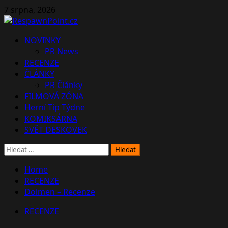
Skip
7 srpna, 2026
to
content
Primary
NOVINKY
Menu
PR News
RECENZE
ČLÁNKY
PR Články
FILMOVÁ ZÓNA
Herní Tip Týdne
KOMIKSÁRNA
SVĚT DESKOVEK
Vyhledávání
Home
RECENZE
Dolmen – Recenze
RECENZE