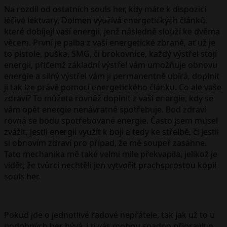
Na rozdíl od ostatních souls her, kdy máte k dispozici
léčivé lektvary, Dolmen využívá energetických článků,
které dobíjejí vaší energii, jenž následně slouží ke dvěma
věcem. První je palba z vaší energetické zbraně, ať už je
to pistole, puška, SMG, či brokovnice, každý výstřel stojí
energii, přičemž základní výstřel vám umožňuje obnovu
energie a silný výstřel vám ji permanentně ubírá, doplnit
ji tak lze právě pomocí energetického článku. Co ale vaše
zdraví? To můžete rovněž doplnit z vaší energie, kdy se
vám opět energie nenávratně spotřebuje. Bod zdraví
rovná se bodu spotřebované energie. Často jsem musel
zvážit, jestli energii využít k boji a tedy ke střelbě, či jestli
si obnovím zdraví pro případ, že mě soupeř zasáhne.
Tato mechanika mě také velmi mile překvapila, jelikož je
vidět, že tvůrci nechtěli jen vytvořit prachsprostou kopii
souls her.
Pokud jde o jednotlivé řadové nepřátele, tak jak už to u
podobných her bývá, i ti vás mohou snadno připravit o