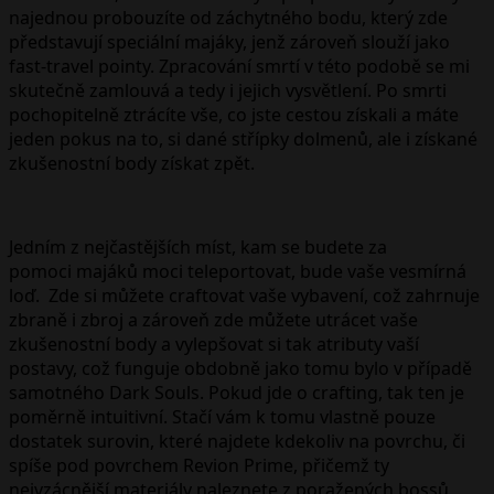
najednou probouzíte od záchytného bodu, který zde
představují speciální majáky, jenž zároveň slouží jako
fast-travel pointy. Zpracování smrtí v této podobě se mi
skutečně zamlouvá a tedy i jejich vysvětlení. Po smrti
pochopitelně ztrácíte vše, co jste cestou získali a máte
jeden pokus na to, si dané střípky dolmenů, ale i získané
zkušenostní body získat zpět.
Jedním z nejčastějších míst, kam se budete za
pomoci majáků moci teleportovat, bude vaše vesmírná
loď. Zde si můžete craftovat vaše vybavení, což zahrnuje
zbraně i zbroj a zároveň zde můžete utrácet vaše
zkušenostní body a vylepšovat si tak atributy vaší
postavy, což funguje obdobně jako tomu bylo v případě
samotného Dark Souls. Pokud jde o crafting, tak ten je
poměrně intuitivní. Stačí vám k tomu vlastně pouze
dostatek surovin, které najdete kdekoliv na povrchu, či
spíše pod povrchem Revion Prime, přičemž ty
nejvzácnější materiály naleznete z poražených bossů,