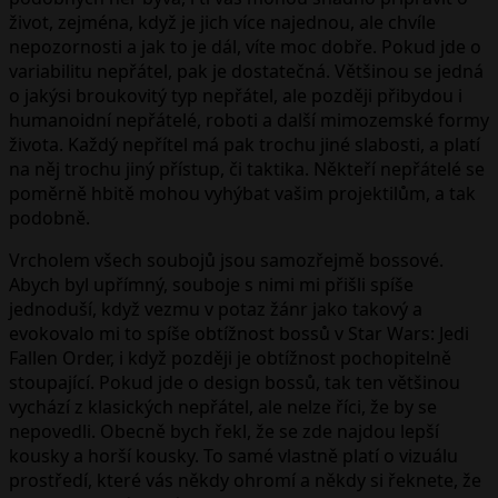
život, zejména, když je jich více najednou, ale chvíle
nepozornosti a jak to je dál, víte moc dobře. Pokud jde o
variabilitu nepřátel, pak je dostatečná. Většinou se jedná
o jakýsi broukovitý typ nepřátel, ale později přibydou i
humanoidní nepřátelé, roboti a další mimozemské formy
života. Každý nepřítel má pak trochu jiné slabosti, a platí
na něj trochu jiný přístup, či taktika. Někteří nepřátelé se
poměrně hbitě mohou vyhýbat vašim projektilům, a tak
podobně.
Vrcholem všech soubojů jsou samozřejmě bossové.
Abych byl upřímný, souboje s nimi mi přišli spíše
jednoduší, když vezmu v potaz žánr jako takový a
evokovalo mi to spíše obtížnost bossů v Star Wars: Jedi
Fallen Order, i když později je obtížnost pochopitelně
stoupající. Pokud jde o design bossů, tak ten většinou
vychází z klasických nepřátel, ale nelze říci, že by se
nepovedli. Obecně bych řekl, že se zde najdou lepší
kousky a horší kousky. To samé vlastně platí o vizuálu
prostředí, které vás někdy ohromí a někdy si řeknete, že