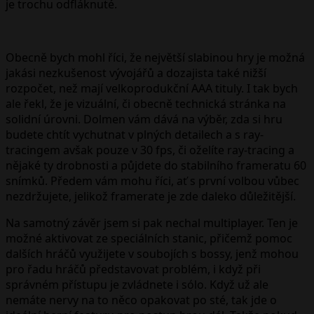
je trochu odfláknuté.
Obecně bych mohl říci, že největší slabinou hry je možná
jakási nezkušenost vývojářů a dozajista také nižší
rozpočet, než mají velkoprodukční AAA tituly. I tak bych
ale řekl, že je vizuální, či obecně technická stránka na
solidní úrovni. Dolmen vám dává na výběr, zda si hru
budete chtít vychutnat v plných detailech a s ray-
tracingem avšak pouze v 30 fps, či oželíte ray-tracing a
nějaké ty drobnosti a půjdete do stabilního frameratu 60
snímků. Předem vám mohu říci, ať s první volbou vůbec
nezdržujete, jelikož framerate je zde daleko důležitější.
Na samotný závěr jsem si pak nechal multiplayer. Ten je
možné aktivovat ze speciálních stanic, přičemž pomoc
dalších hráčů využijete v soubojích s bossy, jenž mohou
pro řadu hráčů představovat problém, i když při
správném přístupu je zvládnete i sólo. Když už ale
nemáte nervy na to něco opakovat po sté, tak jde o