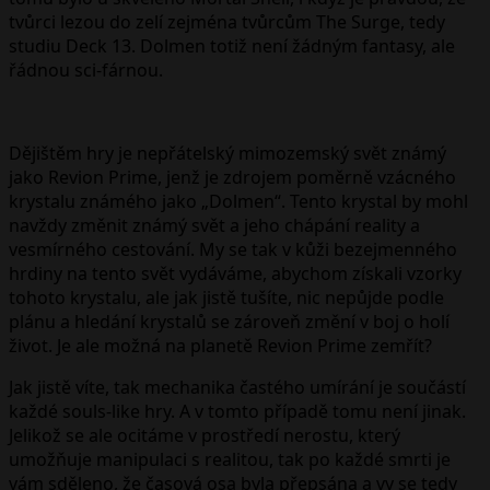
tvůrci lezou do zelí zejména tvůrcům The Surge, tedy
studiu Deck 13. Dolmen totiž není žádným fantasy, ale
řádnou sci-fárnou.
Dějištěm hry je nepřátelský mimozemský svět známý
jako Revion Prime, jenž je zdrojem poměrně vzácného
krystalu známého jako „Dolmen“. Tento krystal by mohl
navždy změnit známý svět a jeho chápání reality a
vesmírného cestování. My se tak v kůži bezejmenného
hrdiny na tento svět vydáváme, abychom získali vzorky
tohoto krystalu, ale jak jistě tušíte, nic nepůjde podle
plánu a hledání krystalů se zároveň změní v boj o holí
život. Je ale možná na planetě Revion Prime zemřít?
Jak jistě víte, tak mechanika častého umírání je součástí
každé souls-like hry. A v tomto případě tomu není jinak.
Jelikož se ale ocitáme v prostředí nerostu, který
umožňuje manipulaci s realitou, tak po každé smrti je
vám sděleno, že časová osa byla přepsána a vy se tedy