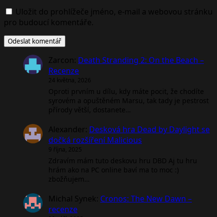
Uložit do prohlížeče jméno, e-mail a webovou stránku
pro budoucí komentáře.
Zarcon
:
Death Stranding 2: On the Beach –
Recenze
24 května, 2026
Oproti prvním u dílu, kdy máte pocit, že chodíte
syrovém a opuštěném Marsu, tak tady je pestrost
přírody větší, dostanete…
Alexander
:
Desková hra Dead by Daylight se
dočká rozšíření Malicious
9 října, 2025
Zdravím mám tuto deskovu hru DBD Aj tu hru
hrám ako na PC online baví ma to moc :)
zbožňujem…
Michal Synek
:
Cronos: The New Dawn –
recenze