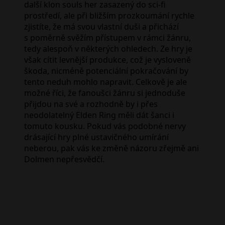
další klon souls her zasazený do sci-fi
prostředí, ale při bližším prozkoumání rychle
zjistíte, že má svou vlastní duši a přichází
s poměrně svěžím přístupem v rámci žánru,
tedy alespoň v některých ohledech. Ze hry je
však cítit levnější produkce, což je vysloveně
škoda, nicméně potenciální pokračování by
tento neduh mohlo napravit. Celkově je ale
možné říci, že fanoušci žánru si jednoduše
přijdou na své a rozhodně by i přes
neodolatelný Elden Ring měli dát šanci i
tomuto kousku. Pokud vás podobné nervy
drásající hry plné ustavičného umírání
neberou, pak vás ke změně názoru zřejmě ani
Dolmen nepřesvědčí.