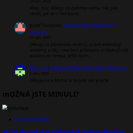
29 září, 2025
Ahoj, moc děkuju za zpětnou vazbu. Dej pak
vědět, jak se ti líbil konec.
Josef Vocásek
:
Cronos: The New Dawn –
recenze
17 září, 2025
Děkuju za působivou recenzí, právě dokončuji
ocelárny a děj i navržení průzkumu a soubojů mě
dostává do tempa, ještě bych…
Jiří Hora
:
Gears of War: Reloaded – Recenze
2 září, 2025
Děkujeme a Michal si to jistě rád přečte
mOŽNÁ JSTE MINULI?
FILMOVÁ ZÓNA
Seriál God of War čeká další změna obsazení.