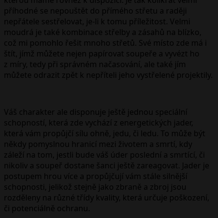
příhodné se nepouštět do přímého střetu a raději
nepřátele sestřelovat, je-li k tomu příležitost. Velmi
moudrá je také kombinace střelby a zásahů na blízko,
což mi pomohlo řešit mnoho střetů. Své místo zde má i
štít, jímž můžete nejen papírovat soupeře a vyvézt ho
z míry, tedy při správném načasování, ale také jím
můžete odrazit zpět k nepříteli jeho vystřelené projektily.
Váš charakter ale disponuje ještě jednou speciální
schopností, která zde vychází z energetických jader,
která vám propůjčí sílu ohně, jedu, či ledu. To může být
někdy pomyslnou hranicí mezi životem a smrtí, kdy
záleží na tom, jestli bude váš úder poslední a smrtící, či
nikoliv a soupeř dostane šanci ještě zareagovat. Jader je
postupem hrou více a propůjčují vám stále silnější
schopnosti, jelikož stejně jako zbraně a zbroj jsou
rozděleny na různé třídy kvality, která určuje poškození,
či potenciálně ochranu.