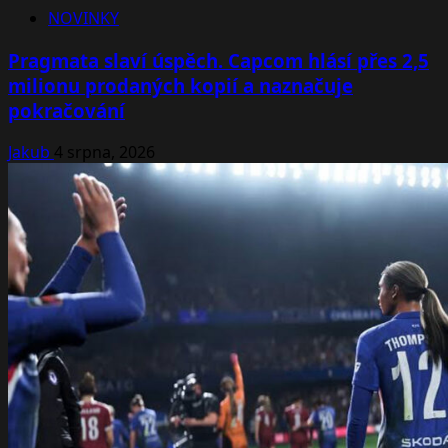
NOVINKY
Pragmata slaví úspěch. Capcom hlásí přes 2,5
milionu prodaných kopií a naznačuje
pokračování
Jakub
4 srpna, 2026