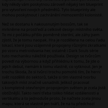
kdy někdy vám poskytnou zároveň nějaký ten blueprint
pro vytvoření nových předmětů. Tyto blueprinty ale
mohou poskytnout i zachránění mimozemští kolonisté.
Než se dostanu k nakousnutým bossům, tak se
mrkněme na prostředí a celkově design místního světa.
To mi z počátku přišlo poměrně sterilní, ale záhy jsem
zjistil, že je tomu naopak. Hra je rozdělena na celou řadu
lokací, které jsou vzájemně propojeny různými zkratkami
po vzoru metroidvania her, ostatně i Dark Souls série
tuto mechaniku náležitě používala. Design se tvůrcům
povedl na výbornou a když přihlédnu k tomu, že jde o
jejich debut, nemám k tomu vlastně, co vytknout. Jen je
trochu škoda, že si tvůrci trochu pomohli tím, že herní
svět rozdělili do sektorů, takže si tím vlastně tvorbu
takových míst značně usnadnili. Jelikož pracovat
s kompletně otevřeným propojeným světem je zcela jistě
obtížnější. Takto není třeba toliko hlídat vzdálenosti a
vertikalitu a to jednoduše proto, že načtete zcela jinou
mapu, která se vlastně jen tváří, že na tu předchozí