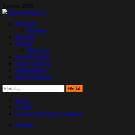
Skip
8 srpna, 2026
to
content
Primary
NOVINKY
Menu
PR News
RECENZE
ČLÁNKY
PR Články
FILMOVÁ ZÓNA
Herní Tip Týdne
KOMIKSÁRNA
SVĚT DESKOVEK
Vyhledávání
Home
ČLÁNKY
Hry roku 2018 očima redakce
ČLÁNKY