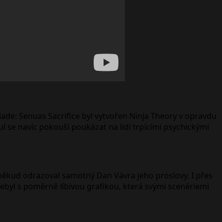
lade: Senuas Sacrifice byl vytvořen Ninja Theory v opravdu
 se navíc pokouší poukázat na lidi trpícími psychickými
někud odrazoval samotný Dan Vávra jeho proslovy. I přes
nebyl s poměrně líbivou grafikou, která svými scenériemi