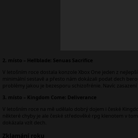
2. místo – Hellblade: Senuas Sacrifice
V letošním roce dostala konzole Xbox One jeden z nejlepšíc
minimální sestavě a přesto nám dokázali podat dech berou
problémy jakou je bezesporu schizofrénie. Navíc zasazení
3. místo – Kingdom Come: Deliverance
V letošním roce na mě udělalo dobrý dojem i české Kingd
některé chyby je ale české středověké rpg klenotem v tomt
dokázala vzít dech.
Zklamání roku