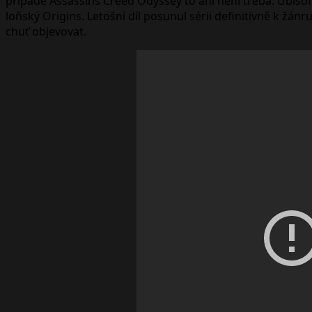
případě Assassins Creed Odyssey to ani není třeba. Ubisof
loňský Origins. Letošní díl posunul sérii definitivně k žá
chuť objevovat.