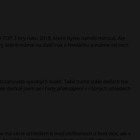
é TOP 3 hry roku 2018, které byste neměli minout. Ale
hry, které máme na další rok v hledáčku a máme od nich
osahovala vysokých kvalit. Také trend stále delších her
le dočkal jsem se i řady překvapení v různých ohledech
e má série vzhledem k mojí oblíbenosti o bod více, ale v