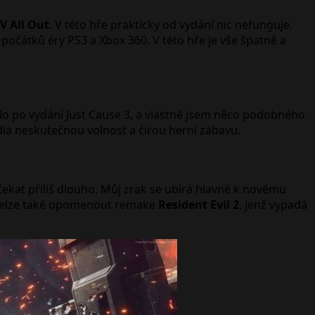
V All Out
. V této hře prakticky od vydání nic nefunguje.
počátků éry PS3 a Xbox 360. V této hře je vše špatně a
alo po vydání Just Cause 3, a vlastně jsem něco podobného
ídla neskutečnou volnost a čirou herní zábavu.
čekat příliš dlouho. Můj zrak se ubírá hlavně k novému
Nelze také opomenout remake
Resident Evil 2
, jenž vypadá