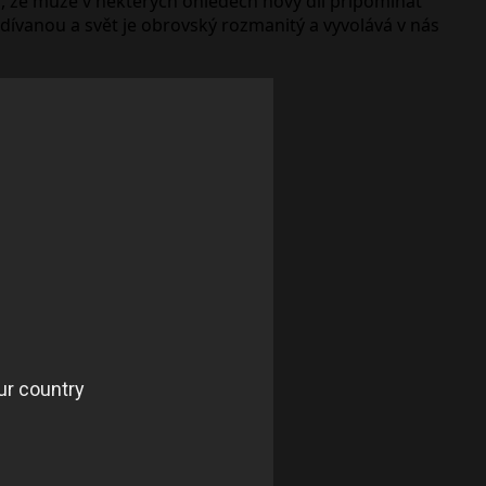
to, že může v některých ohledech nový díl připomínat
podívanou a svět je obrovský rozmanitý a vyvolává v nás