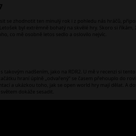
7
it se zhodnotit ten minulý rok i z pohledu nás hráčů, přip
etošek byl extrémně bohatý na skvělé hry. Skoro si říkám, že
oho, co mě osobně letos sedlo a oslovilo nejvíc.
 s takovým nadšením, jako na RDR2. U mě v recenzi si tento
 začátku hraní úplně „odvařený“ se časem přehouplo do roviny
ací a ukázkou toho, jak se open world hry mají dělat. A do
 světem dokáže sesadit.