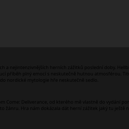
h a nejintenzivnějších herních zážitků poslední doby. Hellb
cí příběh plný emocí s neskutečně hutnou atmosférou. Titul
 do nordické mytologie hře neskutečně sedlo.
om Come: Deliverance, od kterého mě vlastně do vydání po
o žánru. Hra nám dokázala dát herní zážitek jaký tu ještě 