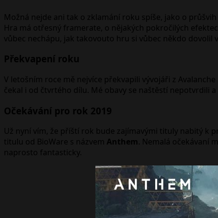
Možná nejde ani tak o zklamání roku spíše, jako o průšvih 
Hra má otřesný framerate, o nějakých pokročilých efektech
vůbec nechápu, jak takovouto hru si vůbec někdo dovolil v
Překvapení roku
V letošním roce mě nejvíce překvapili vývojáři z Avalanche 
čekal i od čtvrtého dílu. Mé obavy se naštěstí nepotvrdil
Očekávání pro rok 2019
Už nyní vím, že příští rok bude zajímavými tituly nabitý k
titulu od BioWare s názvem
Anthem
. Nemalá očekávaní m
naprosto fantasticky.