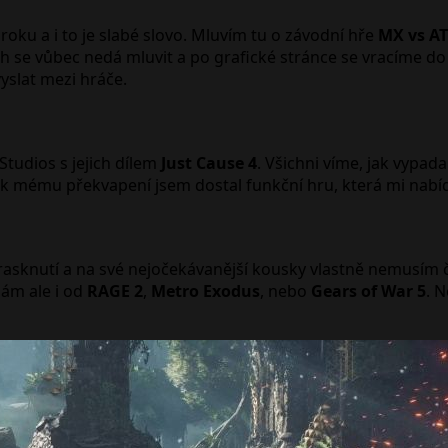
roku a i to je slabé slovo. Mluvím tu o závodní hře
MX vs AT
 se vůbec nedá mluvit a po grafické stránce se vracíme do 
yslat mezi hráče.
Studios s jejich dílem
Just Cause 4
. Všichni víme, jak vypad
i a k mému překvapení jsem dostal funkční hru, která mi nab
 prasknutí a na své nejočekávanější kousky vlastně nemusím 
ám ale i od
RAGE 2
,
Metro Exodus
, nebo
Gears of War 5
. 