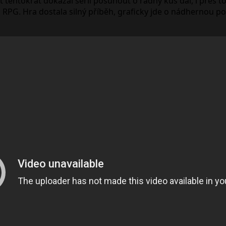
t tentokrát dokázal sérii posunout o řádný kus dál, i přes 
nru RPG. Hra dostala silný příběh, graficky jde o nádhernou 