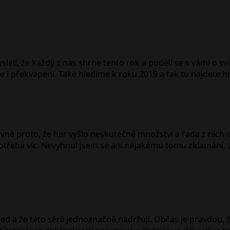
eli, že každý z nás shrne tento rok a podělí se s vámi o sv
e i překvapení. Také hledíme k roku 2019 a tak tu najdete 
avně proto, že her vyšlo neskutečné množství a řada z nich d
otřeba víc. Nevyhnul jsem se ani nějakému tomu zklamání, a
d a že této sérii jednoznačně nadržuji. Občas je pravdou, ž