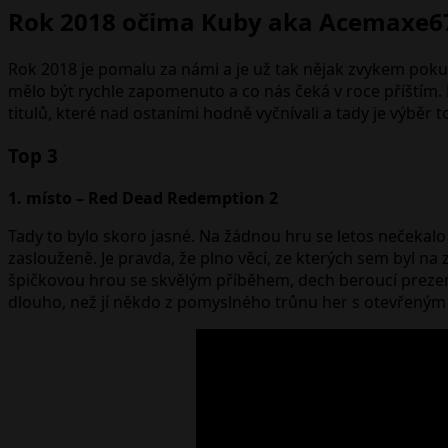
Rok 2018 očima Kuby aka Acemaxe6
Rok 2018 je pomalu za námi a je už tak nějak zvykem pokus
mělo být rychle zapomenuto a co nás čeká v roce příštím. L
titulů, které nad ostaními hodně vyčnívali a tady je výběr t
Top 3
1. místo – Red Dead Redemption 2
Tady to bylo skoro jasné. Na žádnou hru se letos nečekalo
zaslouženě. Je pravda, že plno věcí, ze kterých sem byl na
špičkovou hrou se skvělým příběhem, dech beroucí prezent
dlouho, než jí někdo z pomyslného trůnu her s otevřeným