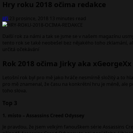
Hry roku 2018 očima redakce
Jiří
23 prosince, 2018
13 minutes read
Další rok za námi a tak se jsme se v našem magazínu usmysl
tento rok se také neobešel bez nějakého toho zklamání, al
určitá očekávání
Rok 2018 očima Jirky aka xGeorgeXx
Letošní rok byl pro mě jako hráče nesmírně složitý a to hl
pro mě znamenal, že času na konkrétní hru je méně, ale p
toho slova.
Top 3
1. místo – Assassins Creed Odyssey
Je pravdou, že jsem velkým fanouškem série Assassins Cree