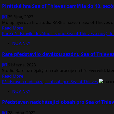
v
Pirátská hra Sea of Thieves zamířila do 10. sez
pořadí
11.,
Jiří
25 října, 2023
sezóna
Multiplayerová hra studia RARE s názvem Sea of Thieves dá
připlouvá
Read
Read More
do
more
Rare představilo devátou sezónu Sea of Thieves a nový do
Sea
about
of
NOVINKY
Pirátská
Thieves
hra
Rare představilo devátou sezónu Sea of Thieve
Sea
of
Jiří
9 března, 2023
Thieves
Studio Rare už nějaký ten rok pracuje na hře Everwild, kte
zamířila
Read
Read More
do
more
Představen nadcházející obsah pro Sea of Thieves
10.
about
sezóny
NOVINKY
Rare
představilo
Představen nadcházející obsah pro Sea of Thie
devátou
sezónu
Jiří
28 ledna, 2022