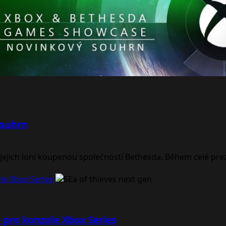
souhrn
s jejich loni koupenou společností Bethesda. Během celé prez
le Xbox Series
e pro konzole Xbox Series