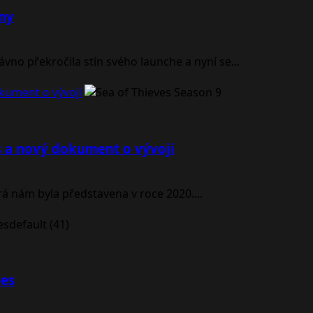
óny
vno překročila stín svého launche a nyní se...
kument o vývoji
s a nový dokument o vývoji
rá nám byla představena v roce 2020....
ves