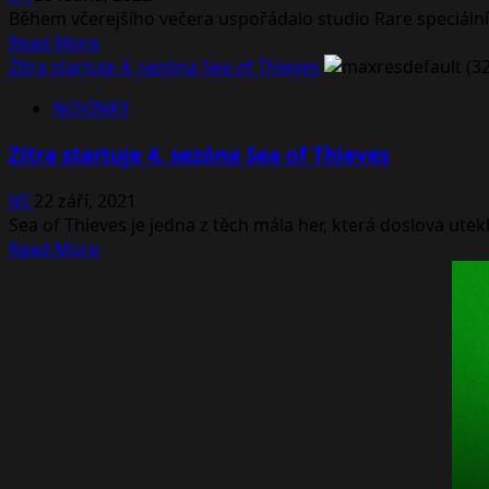
Sea
Během včerejšího večera uspořádalo studio Rare speciální 
of
Read
Read More
Thieves
more
Zítra startuje 4. sezóna Sea of Thieves
a
about
nový
NOVINKY
Představen
dokument
nadcházející
o
Zítra startuje 4. sezóna Sea of Thieves
obsah
vývoji
pro
Jiří
22 září, 2021
Sea
Sea of Thieves je jedna z těch mála her, která doslova utekla
of
Read
Read More
Thieves
more
about
Zítra
startuje
4.
sezóna
Sea
of
Thieves