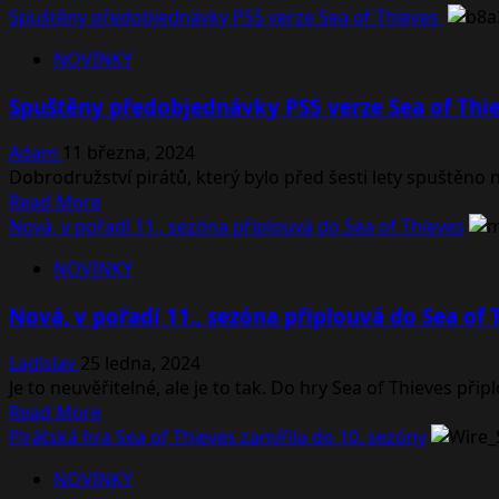
Spuštěny předobjednávky PS5 verze Sea of Thieves
NOVINKY
Spuštěny předobjednávky PS5 verze Sea of Thi
Adam
11 března, 2024
Dobrodružství pirátů, který bylo před šesti lety spuštěno 
Read
Read More
more
Nová, v pořadí 11., sezóna připlouvá do Sea of Thieves
about
NOVINKY
Spuštěny
předobjednávky
Nová, v pořadí 11., sezóna připlouvá do Sea of 
PS5
verze
Ladislav
25 ledna, 2024
Sea
Je to neuvěřitelné, ale je to tak. Do hry Sea of Thieves přip
of
Read
Read More
Thieves
more
Pirátská hra Sea of Thieves zamířila do 10. sezóny
about
NOVINKY
Nová,