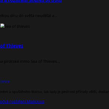
lkou díru do světa neudělal a...
of Thieves
i na pirátské mmo Sea of Thieves...
ecenze
rovém a opuštěném Marsu, tak tady je pestrost přírody větší, dosta
očká rozšíření Malicious