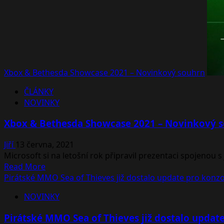
Xbox & Bethesda Showcase 2021 – Novinkový souhrn
ČLÁNKY
NOVINKY
Xbox & Bethesda Showcase 2021 – Novinkový 
Jiří
13 června, 2021
Microsoft si na letošní rok připravil prezentaci spojenou 
Read
Read More
more
Pirátské MMO Sea of Thieves již dostalo update pro konzo
about
NOVINKY
Xbox
&
Pirátské MMO Sea of Thieves již dostalo updat
Bethesda