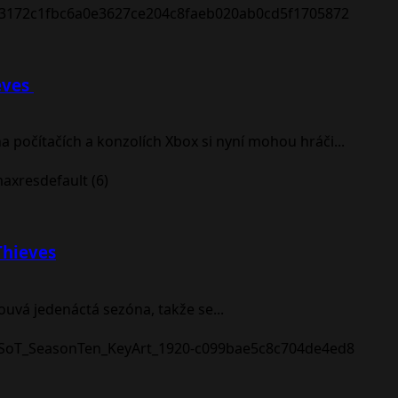
eves
na počítačích a konzolích Xbox si nyní mohou hráči...
Thieves
louvá jedenáctá sezóna, takže se...