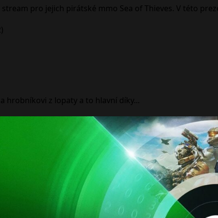
stream pro jejich pirátské mmo Sea of Thieves. V této preze
 hrobníkovi z lopaty a to hlavní díky...