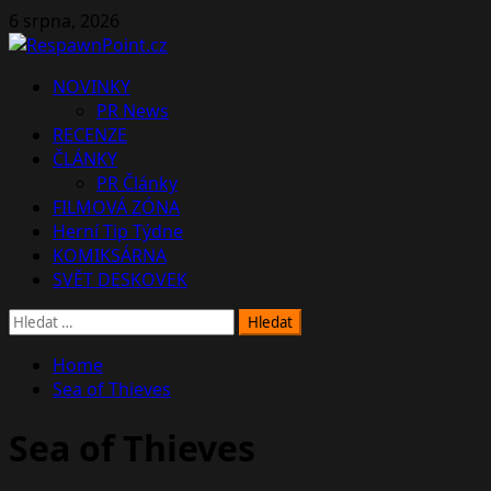
Skip
6 srpna, 2026
to
content
Primary
NOVINKY
Menu
PR News
RECENZE
ČLÁNKY
PR Články
FILMOVÁ ZÓNA
Herní Tip Týdne
KOMIKSÁRNA
SVĚT DESKOVEK
Vyhledávání
Home
Sea of Thieves
Sea of Thieves