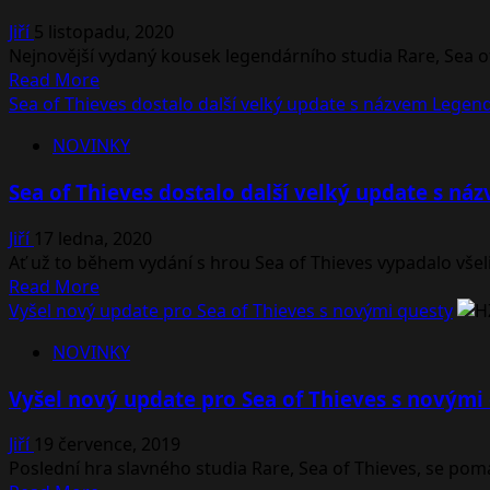
Showcase
Jiří
5 listopadu, 2020
2021
Nejnovější vydaný kousek legendárního studia Rare, Sea of
–
Read
Read More
Novinkový
more
Sea of Thieves dostalo další velký update s názvem Legend
souhrn
about
NOVINKY
Pirátské
MMO
Sea of Thieves dostalo další velký update s ná
Sea
of
Jiří
17 ledna, 2020
Thieves
Ať už to během vydání s hrou Sea of Thieves vypadalo všelij
již
Read
Read More
dostalo
more
Vyšel nový update pro Sea of Thieves s novými questy
update
about
pro
NOVINKY
Sea
konzole
of
Xbox
Vyšel nový update pro Sea of Thieves s novými
Thieves
Series
dostalo
Jiří
19 července, 2019
další
Poslední hra slavného studia Rare, Sea of Thieves, se pom
velký