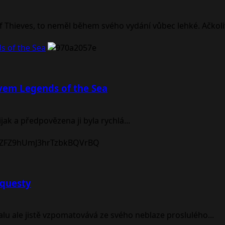
 Thieves, to neměl během svého vydání vůbec lehké. Ačkoliv
s of the Sea
zvem Legends of the Sea
ak a předpovězena ji byla rychlá...
 questy
alu ale jistě vzpomatovává ze svého neblaze proslulého...