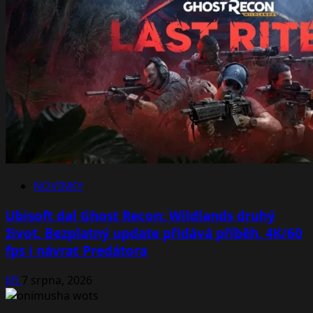
NOVINKY
Ubisoft dal Ghost Recon: Wildlands druhý
život. Bezplatný update přidává příběh, 4K/60
fps i návrat Predátora
Jiří
7 srpna, 2026