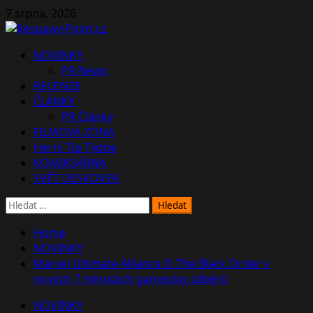
Skip
7 srpna, 2026
to
content
Primary
NOVINKY
Menu
PR News
RECENZE
ČLÁNKY
PR Články
FILMOVÁ ZÓNA
Herní Tip Týdne
KOMIKSÁRNA
SVĚT DESKOVEK
Vyhledávání
Home
NOVINKY
Marvel Ultimate Alliance 3: The Black Order v
nových 7 minutách gameplay záběrů
NOVINKY