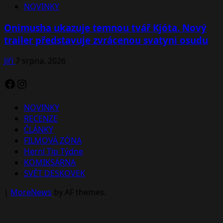
NOVINKY
Onimusha ukazuje temnou tvář Kjóta. Nový
trailer představuje zvrácenou svatyni osudu
Jiří
7 srpna, 2026
Facebook
Instagram
NOVINKY
RECENZE
ČLÁNKY
FILMOVÁ ZÓNA
Herní Tip Týdne
KOMIKSÁRNA
SVĚT DESKOVEK
|
MoreNews
by AF themes.