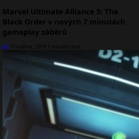
Marvel Ultimate Alliance 3: The
Black Order v nových 7 minutách
gameplay záběrů
Jiří
13 května, 2019
1 minute read