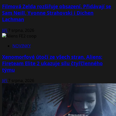
Filmová Zelda rozšiřuje obsazení. Přidávají se
Sam Neill, Yvonne Strahovski i Dichen
Lachman
Jiří
7 srpna, 2026
NOVINKY
Xenomorfové útočí ze všech stran. Aliens:
Fireteam Elite 2 ukazuje sílu čtyřčlenného
týmu
Jiří
7 srpna, 2026