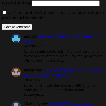
Webová stránka
Uložit do prohlížeče jméno, e-mail a webovou stránku
pro budoucí komentáře.
Zarcon
:
Death Stranding 2: On the Beach –
Recenze
24 května, 2026
Oproti prvním u dílu, kdy máte pocit, že chodíte
syrovém a opuštěném Marsu, tak tady je pestrost
přírody větší, dostanete…
Alexander
:
Desková hra Dead by Daylight se
dočká rozšíření Malicious
9 října, 2025
Zdravím mám tuto deskovu hru DBD Aj tu hru
hrám ako na PC online baví ma to moc :)
zbožňujem…
Michal Synek
:
Cronos: The New Dawn –