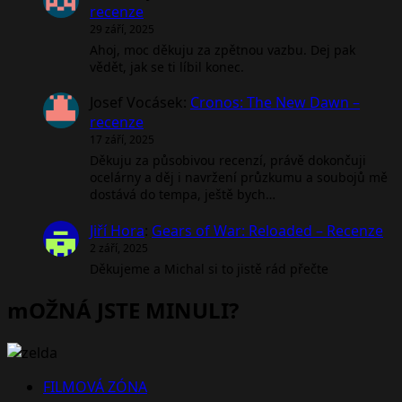
recenze
29 září, 2025
Ahoj, moc děkuju za zpětnou vazbu. Dej pak
vědět, jak se ti líbil konec.
Josef Vocásek
:
Cronos: The New Dawn –
recenze
17 září, 2025
Děkuju za působivou recenzí, právě dokončuji
ocelárny a děj i navržení průzkumu a soubojů mě
dostává do tempa, ještě bych…
Jiří Hora
:
Gears of War: Reloaded – Recenze
2 září, 2025
Děkujeme a Michal si to jistě rád přečte
mOŽNÁ JSTE MINULI?
FILMOVÁ ZÓNA