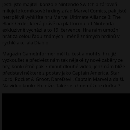
Jestli jste majiteli konzole Nintendo Switch a zároveň
milujete komiksové hrdiny z řad Marvel Comics, pak jistě
netrpělivě vyhlížíte hru Marvel Ultimate Alliance 3: The
Black Order, která právě na platformu od Nintenda
exkluzivně vychází a to 19. července. Hra nám umožní
hrát za celou řadu známých i méně známých hrdinů v
rychlé akci ala Diablo.
Magazín GameInformer měl tu čest a mohl si hru již
vyzkoušet a předvést nám tak nějaké ty nové zaběry ze
hry, konkrétně pak 7 minut dlouhé video, jenž nám blíže
představí některé z postav jako Captain America, Star
Lord, Rocket & Groot, DareDevil, Captain Marvel a další.
Na video koukněte níže. Také se už nemůžete dočkat?