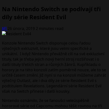
Na Nintendo Switch se podívají tři
díly série Resident Evil
Jiří
26 února, 2019
2 minutes read
Konzole Nintendo Switch disponuje celou řadou
výtečných exkluzivit, které jsou velmi specifické a
unikátní. I když Nintendo převážně cílí na své exkluzivní
tituly, tak je třeba jejich nový herní stroj rozšiřovat i o
další tituly třetích stran a různých žánrů. Kupříkladu o
horory je na této konzoli zatím poměrně nouze, ale to se
určitě časem změní. Již nyní si na konzoli můžeme zahrát
výtečný Outlast, ale i dva díly ze série Resident Evil s
podtitulem Revelations. Legendární série Resident Evil
však na Switch přinese i další kousky.
Nintendo oznámilo, že se fanoušci veleúspěšně
hororové série od Capcomu mohou těšit rovnou na tři