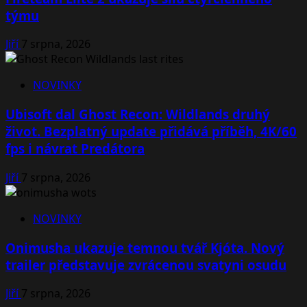
týmu
Jiří
7 srpna, 2026
NOVINKY
Ubisoft dal Ghost Recon: Wildlands druhý
život. Bezplatný update přidává příběh, 4K/60
fps i návrat Predátora
Jiří
7 srpna, 2026
NOVINKY
Onimusha ukazuje temnou tvář Kjóta. Nový
trailer představuje zvrácenou svatyni osudu
Jiří
7 srpna, 2026