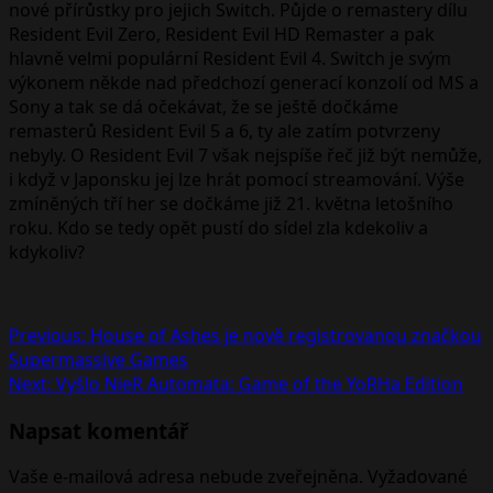
nové přírůstky pro jejich Switch. Půjde o remastery dílu
Resident Evil Zero, Resident Evil HD Remaster a pak
hlavně velmi populární Resident Evil 4. Switch je svým
výkonem někde nad předchozí generací konzolí od MS a
Sony a tak se dá očekávat, že se ještě dočkáme
remasterů Resident Evil 5 a 6, ty ale zatím potvrzeny
nebyly. O Resident Evil 7 však nejspíše řeč již být nemůže,
i když v Japonsku jej lze hrát pomocí streamování. Výše
zmíněných tří her se dočkáme již 21. května letošního
roku. Kdo se tedy opět pustí do sídel zla kdekoliv a
kdykoliv?
Post
Previous:
House of Ashes je nově registrovanou značkou
Supermassive Games
navigation
Next:
Vyšlo NieR Automata: Game of the YoRHa Edition
Napsat komentář
Vaše e-mailová adresa nebude zveřejněna.
Vyžadované