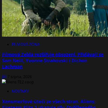
FILMOVÁ ZÓNA
Filmová Zelda rozšiřuje obsazení. Přidávají se
Sam Neill, Yvonne Strahovski i Dichen
Lachman
Jiří
7 srpna, 2026
NOVINKY
Xenomorfové útočí ze všech stran. Aliens:
Fireteam Elite 2 ukazuje sílu čtyřčlenného