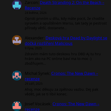
Zarcon
:
Death Stranding 2: On the Beach –
Recenze
24 května, 2026
Oproti prvním u dílu, kdy máte pocit, že chodíte
syrovém a opuštěném Marsu, tak tady je pestrost
přírody větší, dostanete…
Alexander
:
Desková hra Dead by Daylight se
dočká rozšíření Malicious
9 října, 2025
Zdravím mám tuto deskovu hru DBD Aj tu hru
hrám ako na PC online baví ma to moc :)
zbožňujem…
Michal Synek
:
Cronos: The New Dawn –
recenze
29 září, 2025
Ahoj, moc děkuju za zpětnou vazbu. Dej pak
vědět, jak se ti líbil konec.
Josef Vocásek
:
Cronos: The New Dawn –
recenze