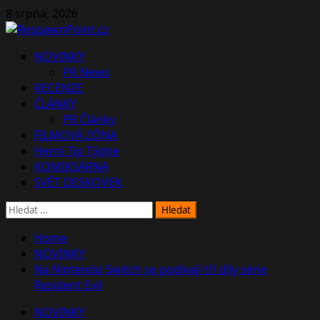
Skip
8 srpna, 2026
to
content
Primary
NOVINKY
Menu
PR News
RECENZE
ČLÁNKY
PR Články
FILMOVÁ ZÓNA
Herní Tip Týdne
KOMIKSÁRNA
SVĚT DESKOVEK
Vyhledávání
Home
NOVINKY
Na Nintendo Switch se podívají tři díly série
Resident Evil
NOVINKY