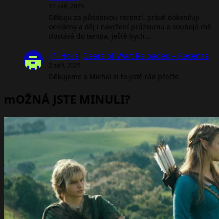
17 září, 2025
Děkuju za působivou recenzí, právě dokončuji
ocelárny a děj i navržení průzkumu a soubojů mě
dostává do tempa, ještě bych…
Jiří Hora
:
Gears of War: Reloaded – Recenze
2 září, 2025
Děkujeme a Michal si to jistě rád přečte
mOŽNÁ JSTE MINULI?