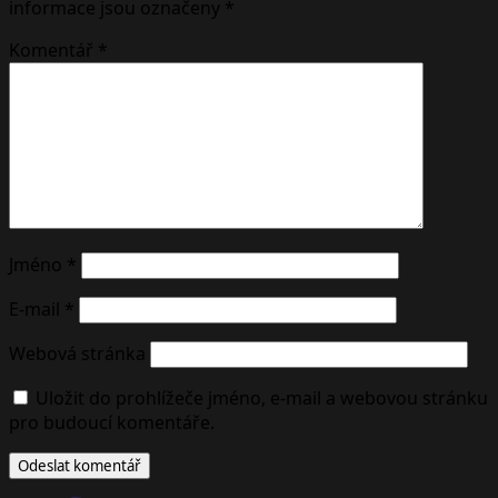
informace jsou označeny
*
Komentář
*
Jméno
*
E-mail
*
Webová stránka
Uložit do prohlížeče jméno, e-mail a webovou stránku
pro budoucí komentáře.