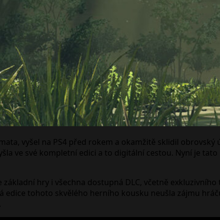
mata, vyšel na PS4 před rokem a okamžitě sklidil obrovský
a ve své kompletní edici a to digitální cestou. Nyní je tat
ákladní hry i všechna dostupná DLC, včetně exkluzivního té
ice tohoto skvělého herního kousku neušla zájmu hráčů, t
.