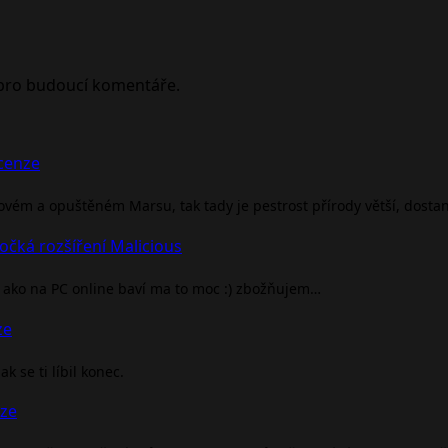
 pro budoucí komentáře.
ecenze
rovém a opuštěném Marsu, tak tady je pestrost přírody větší, dosta
očká rozšíření Malicious
ako na PC online baví ma to moc :) zbožňujem…
ze
 se ti líbil konec.
nze