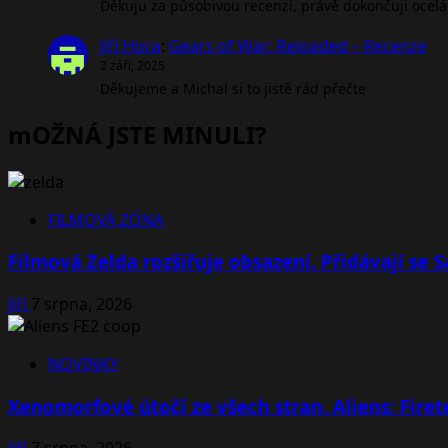
Děkuju za působivou recenzí, právě dokončuji ocel
Jiří Hora
:
Gears of War: Reloaded – Recenze
2 září, 2025
Děkujeme a Michal si to jistě rád přečte
mOŽNÁ JSTE MINULI?
FILMOVÁ ZÓNA
Filmová Zelda rozšiřuje obsazení. Přidávají se
Jiří
7 srpna, 2026
NOVINKY
Xenomorfové útočí ze všech stran. Aliens: Fire