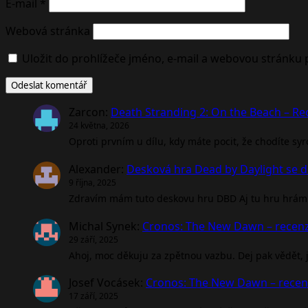
E-mail
*
Webová stránka
Uložit do prohlížeče jméno, e-mail a webovou stránku
Zarcon
:
Death Stranding 2: On the Beach – R
24 května, 2026
Oproti prvním u dílu, kdy máte pocit, že chodíte sy
Alexander
:
Desková hra Dead by Daylight se d
9 října, 2025
Zdravím mám tuto deskovu hru DBD Aj tu hru hrám 
Michal Synek
:
Cronos: The New Dawn – recen
29 září, 2025
Ahoj, moc děkuju za zpětnou vazbu. Dej pak vědět, jak
Josef Vocásek
:
Cronos: The New Dawn – rece
17 září, 2025