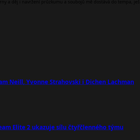
árny a děj i navržení průzkumu a soubojů mě dostává do tempa, je
 Sam Neill, Yvonne Strahovski i Dichen Lachman
team Elite 2 ukazuje sílu čtyřčlenného týmu