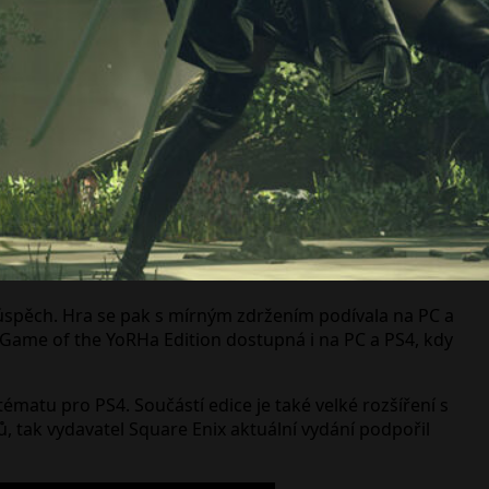
 úspěch. Hra se pak s mírným zdržením podívala na PC a
o Game of the YoRHa Edition dostupná i na PC a PS4, kdy
matu pro PS4. Součástí edice je také velké rozšíření s
ak vydavatel Square Enix aktuální vydání podpořil