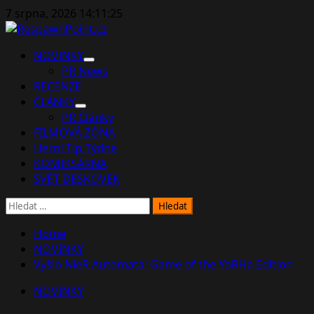
Skip
7 srpna, 2026
14:11:27
to
content
Primary
NOVINKY
Menu
PR News
RECENZE
ČLÁNKY
PR Články
FILMOVÁ ZÓNA
Herní Tip Týdne
KOMIKSÁRNA
SVĚT DESKOVEK
Vyhledávání
Home
NOVINKY
Vyšlo NieR Automata: Game of the YoRHa Edition
NOVINKY