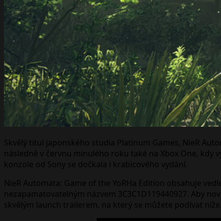
Skvělý titul japonského studia Platinum Games, NieR Auto
následně v červnu minulého roku také na Xbox One, kdy vyšl
konzole od Sony se dočkala i krabicového vydání.
NieR Automata: Game of the YoRHa Edition obsahuje vedle z
nezapamatovatelným názvem 3C3C1D119440927. Aby nová ed
skvělým launch trailerem, na který se můžete podívat níže