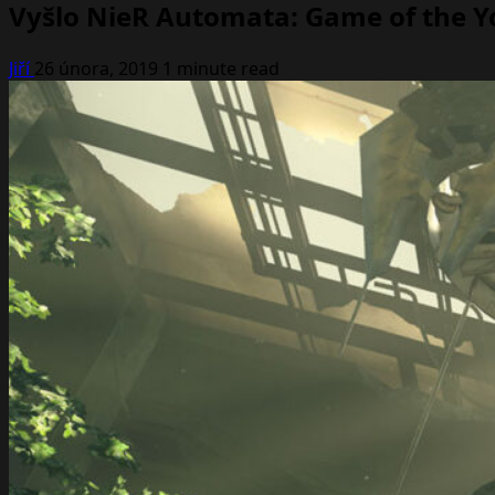
Vyšlo NieR Automata: Game of the Y
Jiří
26 února, 2019
1 minute read