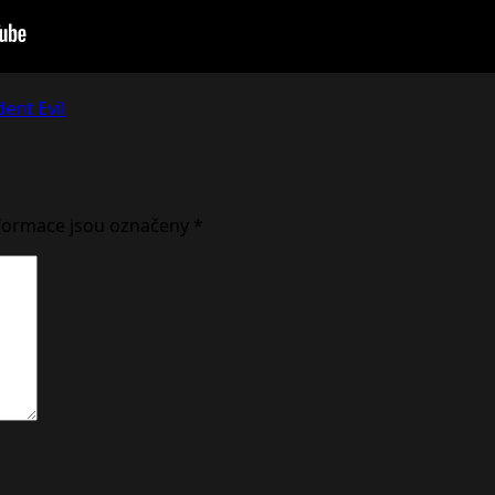
dent Evil
formace jsou označeny
*