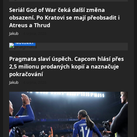
Seriál God of War čeká další změna
obsazení. Po Kratovi se mají přeobsadit i
Atreus a Thrud
Jakub
4 srpna, 2026
NOVINKY
Pragmata slaví úspěch. Capcom hlásí přes
2,5 milionu prodaných kopií a naznačuje
pokračování
Jakub
4 srpna, 2026