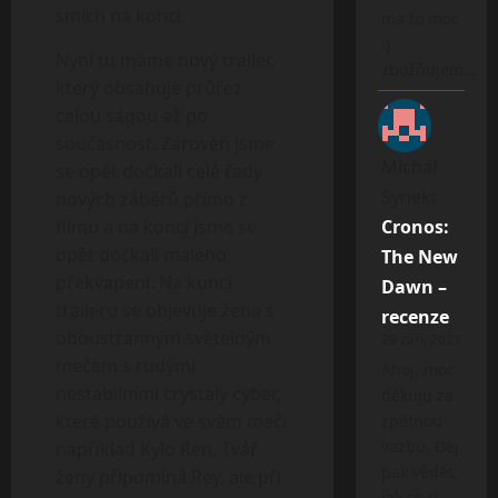
smích na konci.
ma to moc
:)
Nyní tu máme nový trailer,
zbožňujem…
který obsahuje průřez
celou ságou až po
současnost. Zároveň jsme
Michal
se opět dočkali celé řady
Synek
:
nových záběrů přímo z
filmu a na konci jsme se
Cronos:
opět dočkali malého
The New
překvapení. Na konci
Dawn –
traileru se objevuje žena s
recenze
oboustranným světelným
29 září, 2025
mečem s rudými
Ahoj, moc
nestabilními crystaly cyber,
děkuju za
které používá ve svém meči
zpětnou
vazbu. Dej
například Kylo Ren. Tvář
pak vědět,
ženy připomíná Rey, ale při
jak se ti