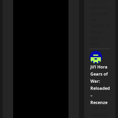
navržení
průzkumu
a soubojů
mě
dostává do
tempa,
ještě
bych…
Jiří Hora
:
Gears of
War:
Reloaded
–
Recenze
2 září, 2025
Děkujeme