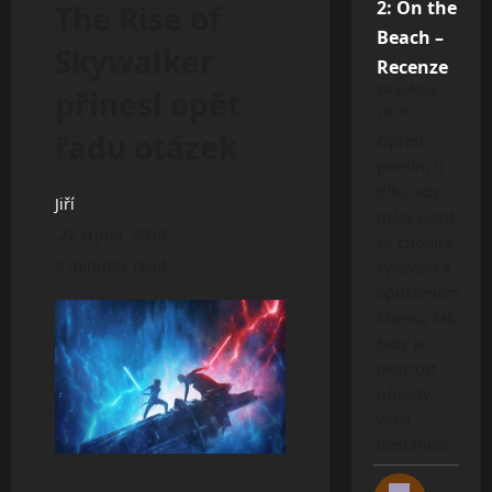
2: On the
The Rise of
Beach –
Skywalker
Recenze
24 května,
přinesl opět
2026
řadu otázek
Oproti
prvním u
dílu, kdy
Jiří
máte pocit,
27 srpna, 2019
že chodíte
2 minutes read
syrovém a
opuštěném
Marsu, tak
tady je
pestrost
přírody
větší,
dostanete…