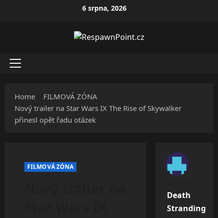
Skip
6 srpna, 2026
to
content
Primary
Menu
Home
FILMOVÁ ZÓNA
Nový trailer na Star Wars IX The Rise of Skywalker
přinesl opět řadu otázek
FILMOVÁ ZÓNA
Zarcon
:
Nový trailer na
Death
Star Wars IX
Stranding