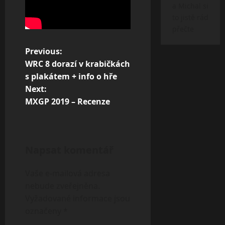
a Michal si
to jistě rád
přečte
P
Previous:
WRC 8 dorazí v krabičkách
o
s plakátem + info o hře
s
Next:
t
MXGP 2019 – Recenze
n
a
Napsat komentář
v
i
Vaše e-mailová adresa
g
nebude zveřejněna.
Vyžadované informace jsou
a
označeny
*
t