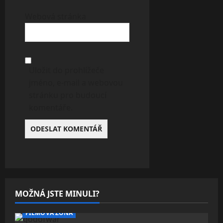
Webová stránka
Uložit do prohlížeče
jméno, e-mail a webovou
stránku pro budoucí
komentáře.
MOŽNÁ JSTE MINULI?
FILMOVÁ ZÓNA