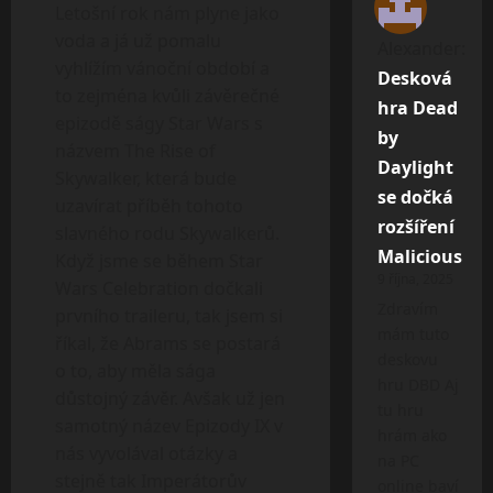
Letošní rok nám plyne jako
voda a já už pomalu
Alexander
:
vyhlížím vánoční období a
Desková
to zejména kvůli závěrečné
hra Dead
epizodě ságy Star Wars s
by
názvem The Rise of
Daylight
Skywalker, která bude
se dočká
uzavírat příběh tohoto
rozšíření
slavného rodu Skywalkerů.
Malicious
Když jsme se během Star
9 října, 2025
Wars Celebration dočkali
Zdravím
prvního traileru, tak jsem si
mám tuto
říkal, že Abrams se postará
deskovu
o to, aby měla sága
hru DBD Aj
důstojný závěr. Avšak už jen
tu hru
samotný název Epizody IX v
hrám ako
nás vyvolával otázky a
na PC
stejně tak Imperátorův
online baví