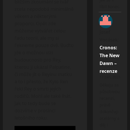
bližším zkoumání se tvář
líbil konec.
zcela nepodobá minimálně
věkem a některými
proporci. Opět zde
můžeme vytvářet celou
Josef
řadu teorii, ale my si
Vocásek
:
řekneme pouze dvě. Buďto
Cronos:
jde o možnou vizi
The New
budoucnosti pro Rey,
Dawn –
kterou jí ukázal Palpatine,
recenze
či může jít o Reyinu matku
17 září, 2025
a to i přesto, že Kylo Ren
Děkuju za
řekl Rey o smrti jejích
působivou
rodičů. Mohl ale také lhát.
recenzí,
Jak to tedy bude se
právě
dozvíme v prosinci
dokončuji
letošního roku.
ocelárny a
děj i