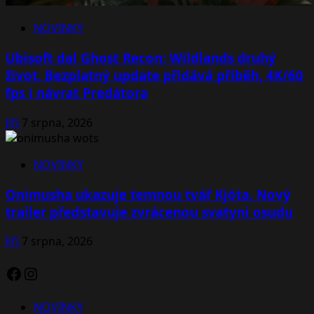
NOVINKY
Ubisoft dal Ghost Recon: Wildlands druhý
život. Bezplatný update přidává příběh, 4K/60
fps i návrat Predátora
Jiří
7 srpna, 2026
NOVINKY
Onimusha ukazuje temnou tvář Kjóta. Nový
trailer představuje zvrácenou svatyni osudu
Jiří
7 srpna, 2026
Facebook
Instagram
NOVINKY