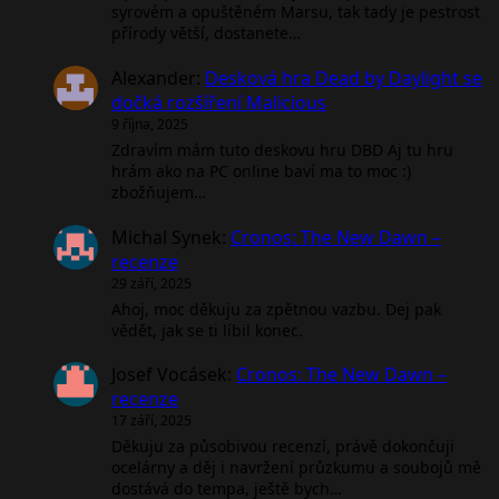
syrovém a opuštěném Marsu, tak tady je pestrost
přírody větší, dostanete…
Alexander
:
Desková hra Dead by Daylight se
dočká rozšíření Malicious
9 října, 2025
Zdravím mám tuto deskovu hru DBD Aj tu hru
hrám ako na PC online baví ma to moc :)
zbožňujem…
Michal Synek
:
Cronos: The New Dawn –
recenze
29 září, 2025
Ahoj, moc děkuju za zpětnou vazbu. Dej pak
vědět, jak se ti líbil konec.
Josef Vocásek
:
Cronos: The New Dawn –
recenze
17 září, 2025
Děkuju za působivou recenzí, právě dokončuji
ocelárny a děj i navržení průzkumu a soubojů mě
dostává do tempa, ještě bych…