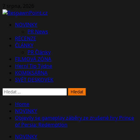
Skip
7 srpna, 2026
to
content
Primary
NOVINKY
Menu
PR News
RECENZE
ČLÁNKY
PR Články
FILMOVÁ ZÓNA
Herní Tip Týdne
KOMIKSÁRNA
SVĚT DESKOVEK
Vyhledávání
Home
NOVINKY
Objevily se gameplay záběry ze zrušené hry Prince
of Persia: Redemption
NOVINKY