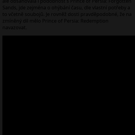
ale obsahovala i podobnost s Prince of Persia: Forgotten
Sands, jde zejména o ohýbání času, dle vlastní potřeby a
to včetně soubojů. Je rovněž dosti pravděpodobné, že na
zmíněný díl mělo Prince of Persia: Redemption
navazovat.