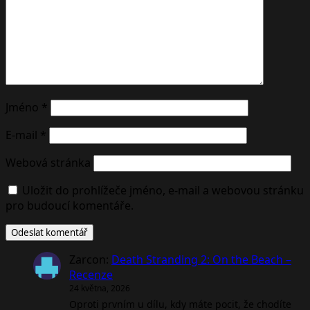
Jméno
*
E-mail
*
Webová stránka
Uložit do prohlížeče jméno, e-mail a webovou stránku
pro budoucí komentáře.
Zarcon
:
Death Stranding 2: On the Beach –
Recenze
24 května, 2026
Oproti prvním u dílu, kdy máte pocit, že chodíte