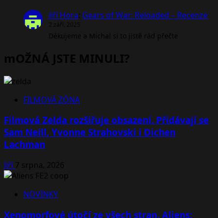
Jiří Hora
:
Gears of War: Reloaded – Recenze
2 září, 2025
Děkujeme a Michal si to jistě rád přečte
mOŽNÁ JSTE MINULI?
FILMOVÁ ZÓNA
Filmová Zelda rozšiřuje obsazení. Přidávají se
Sam Neill, Yvonne Strahovski i Dichen
Lachman
Jiří
7 srpna, 2026
NOVINKY
Xenomorfové útočí ze všech stran. Aliens: