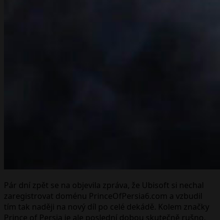
Pár dní zpět se na objevila zpráva, že Ubisoft si nechal
zaregistrovat doménu PrinceOfPersia6.com a vzbudil
tím tak naději na nový díl po celé dekádě. Kolem značky
Prince of Persia je ale poslední dobou skutečně rušno.