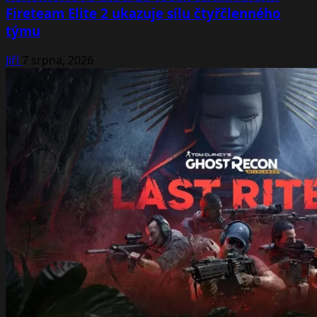
Fireteam Elite 2 ukazuje sílu čtyřčlenného
týmu
Jiří
7 srpna, 2026