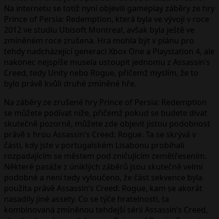
Na internetu se totiž nyní objevili gameplay záběry ze hry
Prince of Persia: Redemption, která byla ve vývoji v roce
2012 ve studiu Ubisoft Montreal, avšak byla ještě ve
zmíněném roce zrušena. Hra mohla být v plánu pro
tehdy nadcházející generaci Xbox One a Playstation 4, ale
nakonec nejspíše musela ustoupit jednomu z Assassin’s
Creed, tedy Unity nebo Rogue, přičemž myslím, že to
bylo právě kvůli druhé zmíněné hře.
Na záběry ze zrušené hry Prince of Persia: Redemption
se můžete podívat níže, přičemž pokud se budete dívat
skutečně pozorně, můžete zde objevit jistou podobnost
právě s hrou Assassin’s Creed: Rogue. Ta se skrývá v
části, kdy jste v portugalském Lisabonu probíhali
rozpadajícím se městem pod zničujícím zemětřesením.
Některé pasáže z úniklých záběrů jsou skutečně velmi
podobné a není tedy vyloučeno, že část sekvence byla
použita právě Assassin’s Creed: Rogue, kam se akorát
nasadily jiné assety. Co se týče hratelnosti, ta
kombinovaná zmíněnou tehdejší sérii Assassin’s Creed,