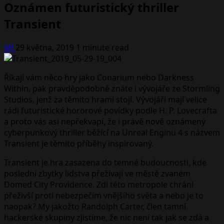
Oznámen futuristický thriller
Transient
Jiří
29 května, 2019
1 minute read
Říkají vám něco hry jako Conarium nebo Darkness
Within, pak pravděpodobně znáte i vývojáře ze Stormling
Studios, jenž za těmito hrami stojí. Vývojáři mají velice
rádi futuristické hororové povídky podle H. P. Lovecrafta
a proto vás asi nepřekvapí, že i právě nově oznámený
cyberpunkový thriller běžící na Unreal Enginu 4 s názvem
Transient je těmito příběhy inspirovaný.
Transient je hra zasazena do temné budoucnosti, kde
poslední zbytky lidstva přežívají ve městě zvaném
Domed City Providence. Zdi této metropole chrání
přeživší proti nebezpečím vnějšího světa a nebo je to
naopak? My jakožto Randolph Carter, člen tamní
hackerské skupiny zjistíme, že nic není tak jak se zdá a