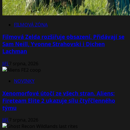
FILMOVÁ ZÓNA
Filmová Zelda rozšiřuje obsazení. Přidávají se
Sam Neill, Yvonne Strahovski i Dichen
Lachman
Jiří
7 srpna, 2026
NOVINKY
Xenomorfové útočí ze všech stran. Aliens:
Fireteam Elite 2 ukazuje sílu čtyřčlenného
týmu
Jiří
7 srpna, 2026