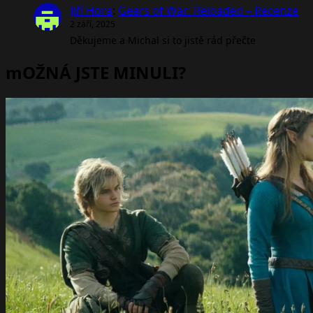
Jiří Hora
:
Gears of War: Reloaded – Recenze
2 září, 2025
Děkujeme a Michal si to jistě rád přečte
mOŽNÁ JSTE MINULI?