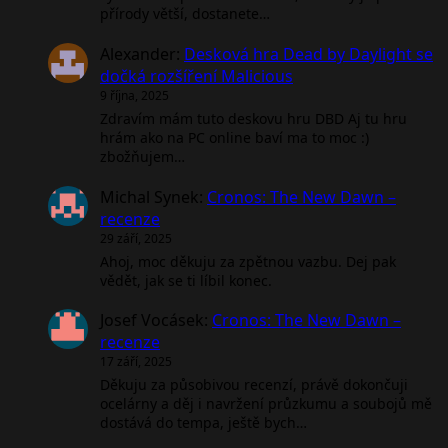
přírody větší, dostanete…
Alexander
:
Desková hra Dead by Daylight se
dočká rozšíření Malicious
9 října, 2025
Zdravím mám tuto deskovu hru DBD Aj tu hru
hrám ako na PC online baví ma to moc :)
zbožňujem…
Michal Synek
:
Cronos: The New Dawn –
recenze
29 září, 2025
Ahoj, moc děkuju za zpětnou vazbu. Dej pak
vědět, jak se ti líbil konec.
Josef Vocásek
:
Cronos: The New Dawn –
recenze
17 září, 2025
Děkuju za působivou recenzí, právě dokončuji
ocelárny a děj i navržení průzkumu a soubojů mě
dostává do tempa, ještě bych…