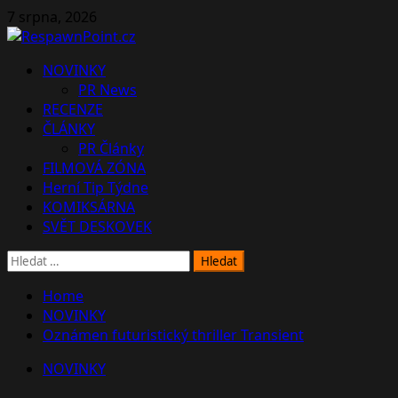
Skip
7 srpna, 2026
to
content
Primary
NOVINKY
Menu
PR News
RECENZE
ČLÁNKY
PR Články
FILMOVÁ ZÓNA
Herní Tip Týdne
KOMIKSÁRNA
SVĚT DESKOVEK
Vyhledávání
Home
NOVINKY
Oznámen futuristický thriller Transient
NOVINKY