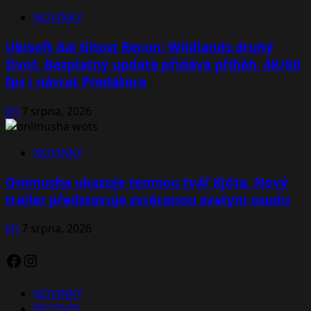
NOVINKY
Ubisoft dal Ghost Recon: Wildlands druhý
život. Bezplatný update přidává příběh, 4K/60
fps i návrat Predátora
Jiří
7 srpna, 2026
NOVINKY
Onimusha ukazuje temnou tvář Kjóta. Nový
trailer představuje zvrácenou svatyni osudu
Jiří
7 srpna, 2026
Facebook
Instagram
NOVINKY
RECENZE