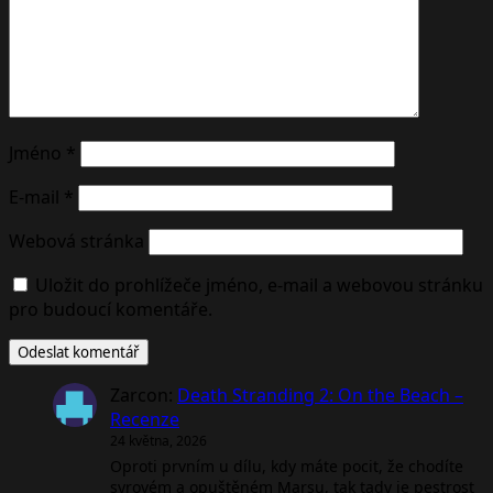
Jméno
*
E-mail
*
Webová stránka
Uložit do prohlížeče jméno, e-mail a webovou stránku
pro budoucí komentáře.
Zarcon
:
Death Stranding 2: On the Beach –
Recenze
24 května, 2026
Oproti prvním u dílu, kdy máte pocit, že chodíte
syrovém a opuštěném Marsu, tak tady je pestrost