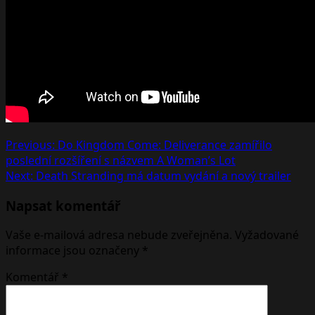
Post
Previous:
Do Kingdom Come: Deliverance zamířilo
poslední rozšíření s názvem A Woman’s Lot
navigation
Next:
Death Stranding má datum vydání a nový trailer
Napsat komentář
Vaše e-mailová adresa nebude zveřejněna.
Vyžadované
informace jsou označeny
*
Komentář
*