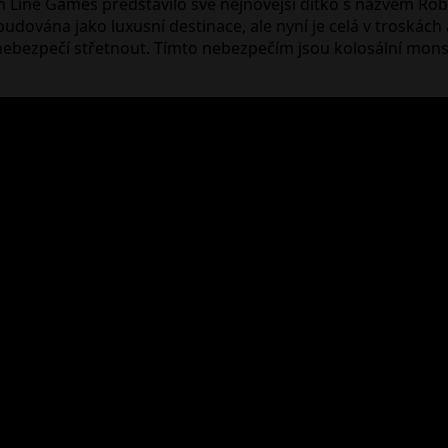
Line Games představilo své nejnovější dítko s názvem Robot
budována jako luxusní destinace, ale nyní je celá v troskách
ebezpečí střetnout. Tímto nebezpečím jsou kolosální monstra