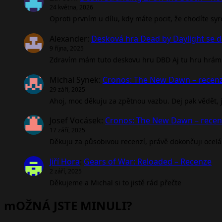
24 května, 2026
Oproti prvním u dílu, kdy máte pocit, že chodíte sy
Alexander
:
Desková hra Dead by Daylight se d
9 října, 2025
Zdravím mám tuto deskovu hru DBD Aj tu hru hrám 
Michal Synek
:
Cronos: The New Dawn – recen
29 září, 2025
Ahoj, moc děkuju za zpětnou vazbu. Dej pak vědět, jak
Josef Vocásek
:
Cronos: The New Dawn – rece
17 září, 2025
Děkuju za působivou recenzí, právě dokončuji ocel
Jiří Hora
:
Gears of War: Reloaded – Recenze
2 září, 2025
Děkujeme a Michal si to jistě rád přečte
mOŽNÁ JSTE MINULI?