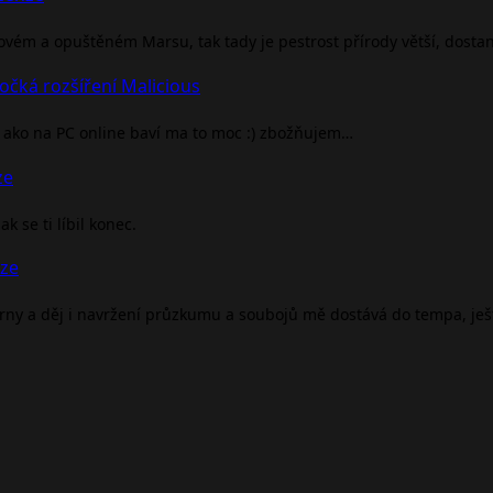
rovém a opuštěném Marsu, tak tady je pestrost přírody větší, dosta
očká rozšíření Malicious
ako na PC online baví ma to moc :) zbožňujem…
ze
 se ti líbil konec.
nze
árny a děj i navržení průzkumu a soubojů mě dostává do tempa, je