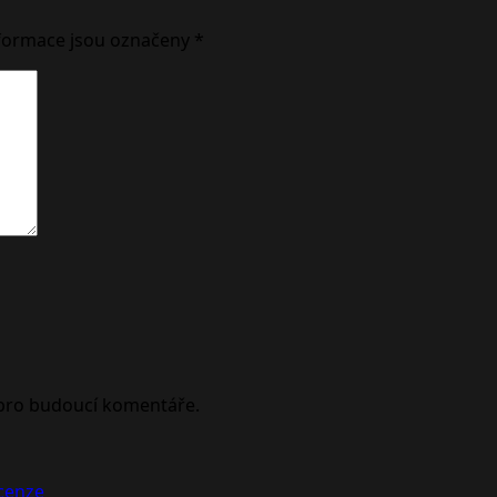
formace jsou označeny
*
 pro budoucí komentáře.
ecenze