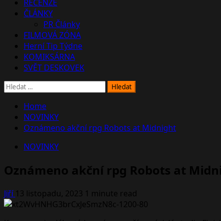
RECENZE
ČLÁNKY
PR Články
FILMOVÁ ZÓNA
Herní Tip Týdne
KOMIKSÁRNA
SVĚT DESKOVEK
Vyhledávání
Home
NOVINKY
Oznámeno akční rpg Robots at Midnight
NOVINKY
Oznámeno akční rpg Robots at Midn
Jiří
13 listopadu, 2023
1 minute read