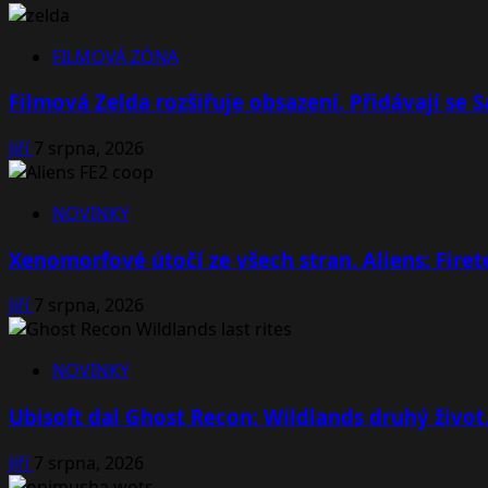
FILMOVÁ ZÓNA
Filmová Zelda rozšiřuje obsazení. Přidávají se
Jiří
7 srpna, 2026
NOVINKY
Xenomorfové útočí ze všech stran. Aliens: Fire
Jiří
7 srpna, 2026
NOVINKY
Ubisoft dal Ghost Recon: Wildlands druhý život
Jiří
7 srpna, 2026