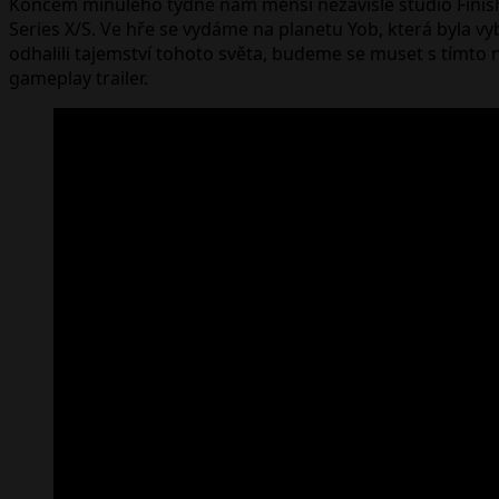
Koncem minulého týdne nám menší nezávislé studio Finish 
Series X/S. Ve hře se vydáme na planetu Yob, která byla vy
odhalili tajemství tohoto světa, budeme se muset s tímto n
gameplay trailer.