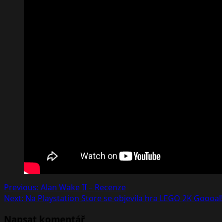
Post
Previous:
Alan Wake II – Recenze
Next:
Na Playstation Store se objevila hra LEGO 2K Goooal
navigation
Napsat komentář