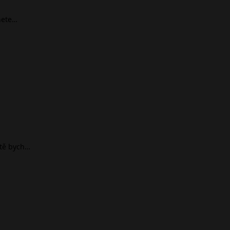
nete…
ště bych…