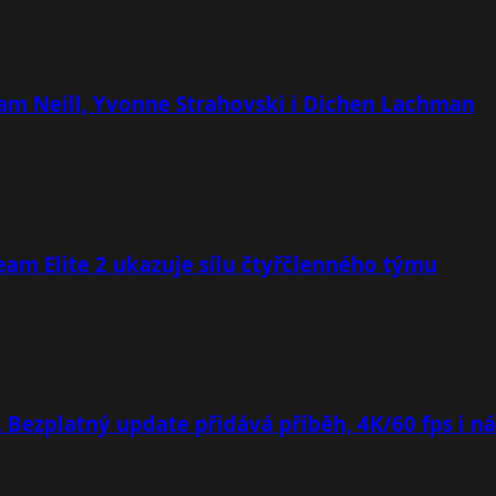
 Sam Neill, Yvonne Strahovski i Dichen Lachman
team Elite 2 ukazuje sílu čtyřčlenného týmu
. Bezplatný update přidává příběh, 4K/60 fps i n