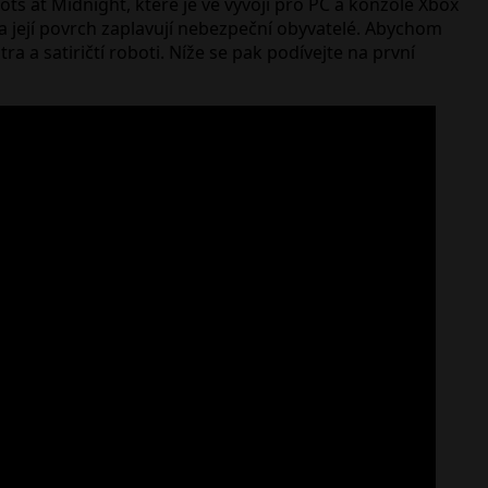
s at Midnight, které je ve vývoji pro PC a konzole Xbox
 a její povrch zaplavují nebezpeční obyvatelé. Abychom
 a satiričtí roboti. Níže se pak podívejte na první