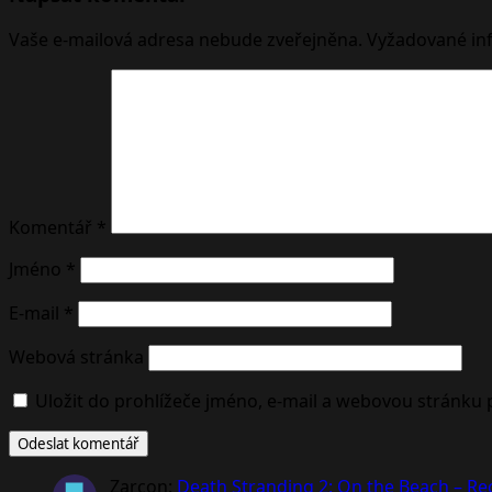
Vaše e-mailová adresa nebude zveřejněna.
Vyžadované in
Komentář
*
Jméno
*
E-mail
*
Webová stránka
Uložit do prohlížeče jméno, e-mail a webovou stránku
Zarcon
:
Death Stranding 2: On the Beach – R