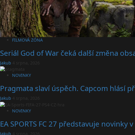
FILMOVÁ ZÓNA
Seriál God of War čeká další změna obsa
Jakub
4 srpna, 2026
NOVINKY
Pragmata slaví úspěch. Capcom hlásí př
Jakub
4 srpna, 2026
NOVINKY
EA SPORTS FC 27 představuje novinky v 
Jakub
4 srpna, 2026