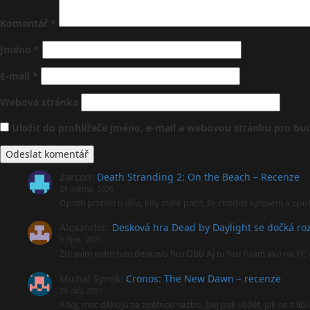
Komentář
*
Jméno
*
E-mail
*
Webová stránka
Uložit do prohlížeče jméno, e-mail a webovou stránku pro b
Zarcon
:
Death Stranding 2: On the Beach – Recenze
24 května, 2026
Oproti prvním u dílu, kdy máte pocit, že chodíte syrovém a opu
Alexander
:
Desková hra Dead by Daylight se dočká roz
9 října, 2025
Zdravím mám tuto deskovu hru DBD Aj tu hru hrám ako na PC 
Michal Synek
:
Cronos: The New Dawn – recenze
29 září, 2025
Ahoj, moc děkuju za zpětnou vazbu. Dej pak vědět, jak se ti líbi