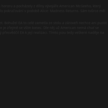
chu hororu a pocházely z dílny vývojáře American McGeeho, který
ilo pokračování v podobě Alice: Madness Returns. Sám tvůrce měl
t. Bohužel EA to celé zametla ze stolu a zároveň nechce ani pustit
kže je zřejmě se vším konec. Dle něj už American nemá chuť se
ý přesvědčil EA k její realizaci. Tímto jsou tedy veškeré naděje na