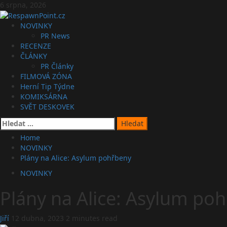
Skip
6 srpna, 2026
to
content
Primary
NOVINKY
Menu
PR News
RECENZE
ČLÁNKY
PR Články
FILMOVÁ ZÓNA
Herní Tip Týdne
KOMIKSÁRNA
SVĚT DESKOVEK
Vyhledávání
Home
NOVINKY
Plány na Alice: Asylum pohřbeny
NOVINKY
Plány na Alice: Asylum po
Jiří
12 dubna, 2023
2 minutes read