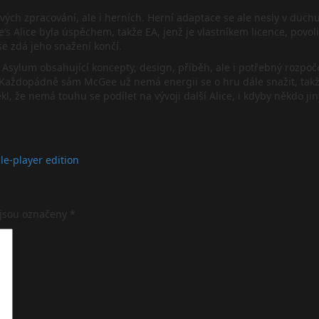
lmových zpracování, ale i herních. Herní adaptace se ale nesly v du
 Alice byla úspěchem, takže EA, jenž je vlastníkem licence, povol
k se zdá jeho snažení končí.
Asylum obsahující koncepty, design, příběh, ale i potřebný rozpoče
kce. Každopádně sám McGee už nemá energii se o hru dále snažit, ta
kl, že nemá touhu se podílet na vývoji další Alice, i kdyby někdo jin
e-player edition
 jsou označeny
*