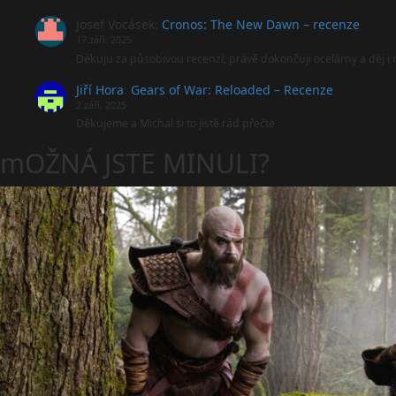
Josef Vocásek
:
Cronos: The New Dawn – recenze
17 září, 2025
Děkuju za působivou recenzí, právě dokončuji ocelárny a děj 
Jiří Hora
:
Gears of War: Reloaded – Recenze
2 září, 2025
Děkujeme a Michal si to jistě rád přečte
mOŽNÁ JSTE MINULI?