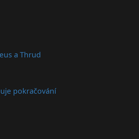
reus a Thrud
čuje pokračování