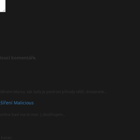
udoucí komentáře.
štěném Marsu, tak tady je pestrost přírody větší, dostanete…
šíření Malicious
online baví ma to moc :) zbožňujem…
l konec.