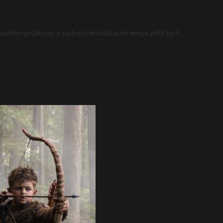
i navržení průzkumu a soubojů mě dostává do tempa, ještě bych…